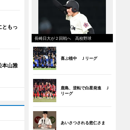
にともっ
長崎日大が２回戦へ 高校野球
喜ぶ植中 Ｊリーグ
松本山雅
鹿島、逆転で白星発進 Ｊ
リーグ
あいさつされる悠仁さま