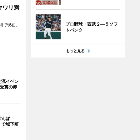
マワリ満
プロ野球・西武２―５ソフ
畑で現在、
トバンク
もっと見る
交流イベン
賞受賞の赤
ぼんぼ
りで城下町