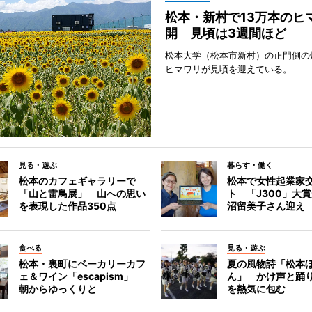
松本・新村で13万本のヒ
開 見頃は3週間ほど
松本大学（松本市新村）の正門側の
ヒマワリが見頃を迎えている。
見る・遊ぶ
暮らす・働く
松本のカフェギャラリーで
松本で女性起業家
「山と雷鳥展」 山への思い
ト 「J300」大
を表現した作品350点
沼留美子さん迎え
食べる
見る・遊ぶ
松本・裏町にベーカリーカフ
夏の風物詩「松本
ェ＆ワイン「escapism」
ん」 かけ声と踊
朝からゆっくりと
を熱気に包む