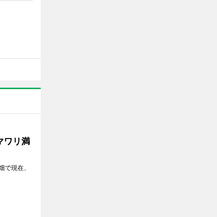
マワリ満
畑で現在、