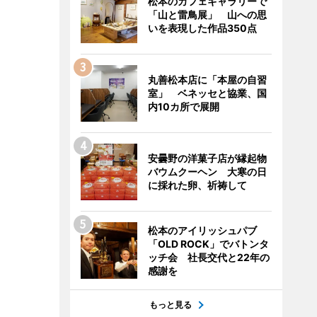
松本のカフェギャラリーで
「山と雷鳥展」 山への思
いを表現した作品350点
丸善松本店に「本屋の自習
室」 ベネッセと協業、国
内10カ所で展開
安曇野の洋菓子店が縁起物
バウムクーヘン 大寒の日
に採れた卵、祈祷して
松本のアイリッシュパブ
「OLD ROCK」でバトンタ
ッチ会 社長交代と22年の
感謝を
もっと見る