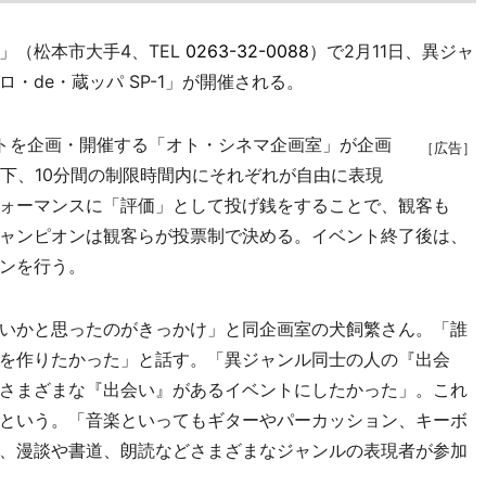
（松本市大手4、TEL
0263-32-0088
）で2月11日、異ジャ
・de・蔵ッパ SP-1」が開催される。
トを企画・開催する「オト・シネマ企画室」が企画
［広告］
の下、10分間の制限時間内にそれぞれが自由に表現
ォーマンスに「評価」として投げ銭をすることで、観客も
ャンピオンは観客らが投票制で決める。イベント終了後は、
ンを行う。
いかと思ったのがきっかけ」と同企画室の犬飼繁さん。「誰
を作りたかった」と話す。「異ジャンル同士の人の『出会
さまざまな『出会い』があるイベントにしたかった」。これ
という。「音楽といってもギターやパーカッション、キーボ
、漫談や書道、朗読などさまざまなジャンルの表現者が参加