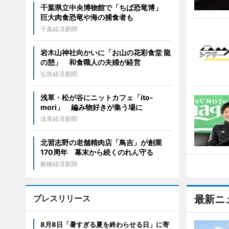
千葉県立中央博物館で「ちば恐竜博」
巨大肉食恐竜や海の捕食者も
千葉経済新聞
岩木山神社向かいに「お山の花彩食堂 龍
の憩」 和食職人の夫婦が経営
弘前経済新聞
浅草・松が谷にニットカフェ「ito-
mori」 編み物好きが集う場に
浅草経済新聞
北習志野の老舗精肉店「鳥吉」が創業
170周年 幕末から続くのれん守る
船橋経済新聞
プレスリリース
最新ニ
8月8日「暑すぎる夏を終わらせる日」に寄