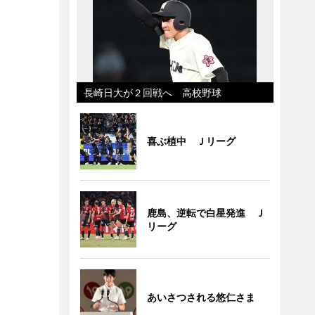
長崎日大が２回戦へ 高校野球
喜ぶ植中 Ｊリーグ
鹿島、逆転で白星発進 Ｊ
リーグ
あいさつされる悠仁さま