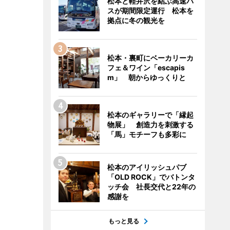
松本と軽井沢を結ぶ高速バ
スが期間限定運行 松本を
拠点に冬の観光を
松本・裏町にベーカリーカ
フェ＆ワイン「escapis
m」 朝からゆっくりと
松本のギャラリーで「縁起
物展」 創造力を刺激する
「馬」モチーフも多彩に
松本のアイリッシュパブ
「OLD ROCK」でバトンタ
ッチ会 社長交代と22年の
感謝を
もっと見る