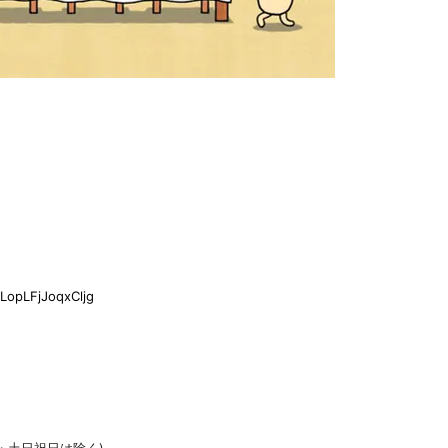
LopLFjJoqxCljg