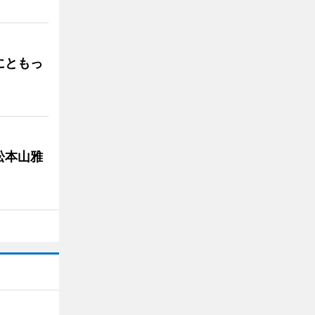
にともっ
松本山雅