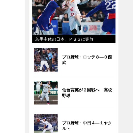
若手主体の日本、ＰＳＧに完敗
プロ野球・ロッテ８―０西
武
仙台育英が２回戦へ 高校
野球
プロ野球・中日４―１ヤク
ルト