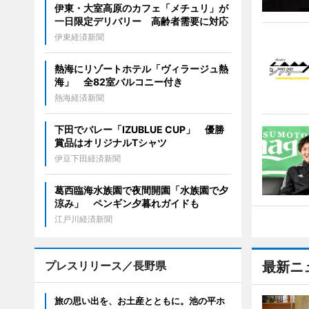
伊東・大室高原のカフェ「メチュリ」が
一日限定デリバリー 高齢者需要に対応
伊東経済新聞
熱海にリゾートホテル「ヴィラージュ熱
海」 全82室バルコニー付き
熱海経済新聞
下田でバレー「IZUBLUE CUP」 優勝
賞品はオリジナルTシャツ
伊豆下田経済新聞
葛西臨海水族園で夜間開園「水族園で夕
涼み」 ペンギン夕暮れガイドも
江戸川経済新聞
プレスリリース／長野県
最新ニ
旅の思い出を、お土産とともに。池の平ホ