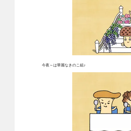
今夜～は華麗なきのこ組♪