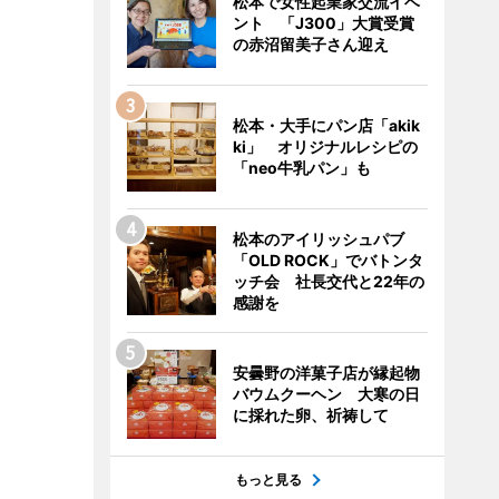
松本で女性起業家交流イベ
ント 「J300」大賞受賞
の赤沼留美子さん迎え
松本・大手にパン店「akik
ki」 オリジナルレシピの
「neo牛乳パン」も
松本のアイリッシュパブ
「OLD ROCK」でバトンタ
ッチ会 社長交代と22年の
感謝を
安曇野の洋菓子店が縁起物
バウムクーヘン 大寒の日
に採れた卵、祈祷して
もっと見る