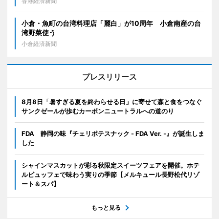
香港経済新聞
小倉・魚町の台湾料理店「麗白」が10周年 小倉南産の台
湾野菜使う
小倉経済新聞
プレスリリース
8月8日「暑すぎる夏を終わらせる日」に寄せて森と食をつなぐ
サンクゼールが歩むカーボンニュートラルへの道のり
FDA 静岡の味『チェリポテスナック - FDA Ver. -』が誕生しま
した
シャインマスカットが彩る秋限定スイーツフェアを開催。ホテ
ルビュッフェで味わう実りの季節【メルキュール長野松代リゾ
ート＆スパ】
もっと見る