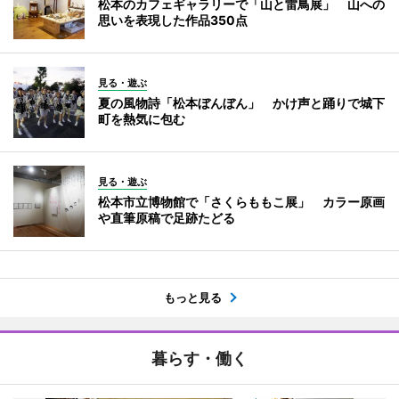
松本のカフェギャラリーで「山と雷鳥展」 山への
思いを表現した作品350点
見る・遊ぶ
夏の風物詩「松本ぼんぼん」 かけ声と踊りで城下
町を熱気に包む
見る・遊ぶ
松本市立博物館で「さくらももこ展」 カラー原画
や直筆原稿で足跡たどる
もっと見る
暮らす・働く