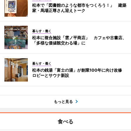
松本で「図書館のような都市をつくろう！」 建築
家・馬場正尊さん迎えトーク
暮らす・働く
松本に複合施設「雲ノ平商店」 カフェや古書店、
「多様な価値観交わる場」に
暮らす・働く
松本の銭湯「富士の湯」が創業100年に向け改修
ロビーとサウナ新設
もっと見る
食べる