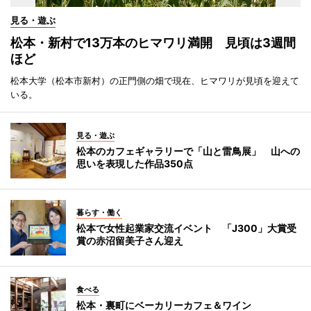
見る・遊ぶ
松本・新村で13万本のヒマワリ満開 見頃は3週間
ほど
松本大学（松本市新村）の正門側の畑で現在、ヒマワリが見頃を迎えて
いる。
見る・遊ぶ
松本のカフェギャラリーで「山と雷鳥展」 山への
思いを表現した作品350点
暮らす・働く
松本で女性起業家交流イベント 「J300」大賞受
賞の赤沼留美子さん迎え
食べる
松本・裏町にベーカリーカフェ＆ワイン