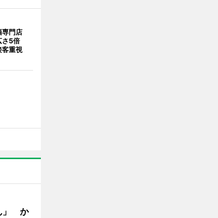
酒専門店
広さ5倍
接客重視
ん」 か