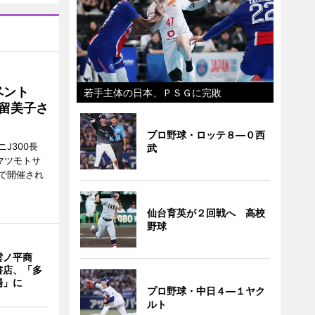
イベント
若手主体の日本、ＰＳＧに完敗
沼留美子さ
プロ野球・ロッテ８―０西
J300長
武
マツモトサ
で開催され
仙台育英が２回戦へ 高校
野球
雲ノ平商
書店、「多
場」に
プロ野球・中日４―１ヤク
ルト