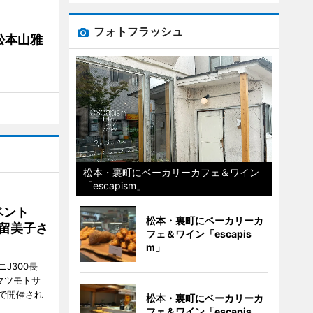
フォトフラッシュ
松本山雅
松本・裏町にベーカリーカフェ＆ワイン
「escapism」
イベント
松本・裏町にベーカリーカ
沼留美子さ
フェ＆ワイン「escapis
m」
J300長
マツモトサ
で開催され
松本・裏町にベーカリーカ
フェ＆ワイン「escapis