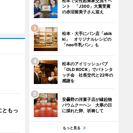
松本で女性起業家交流イベ
ント 「J300」大賞受賞
の赤沼留美子さん迎え
松本・大手にパン店「akik
ki」 オリジナルレシピの
「neo牛乳パン」も
松本のアイリッシュパブ
「OLD ROCK」でバトンタ
ッチ会 社長交代と22年の
」
感謝を
安曇野の洋菓子店が縁起物
バウムクーヘン 大寒の日
にともっ
に採れた卵、祈祷して
もっと見る