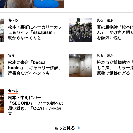
食べる
見る・遊ぶ
松本・裏町にベーカリーカフ
夏の風物詩「松本
ェ＆ワイン「escapism」
ん」 かけ声と踊
朝からゆっくりと
を熱気に包む
買う
見る・遊ぶ
松本に書店「bocca
松本市立博物館で
books」 ギャラリー併設、
もこ展」 カラー
読書会などイベントも
原稿で足跡たどる
食べる
松本・中町にバー
「SECOND」 バーの街への
思い継ぎ、「COAT」から独
立
もっと見る