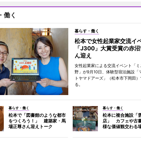
・働く
暮らす・働く
松本で女性起業家交流
「J300」大賞受賞の赤
ん迎え
女性起業家による交流イベント「ミニ
野」が9月10日、体験型宿泊施設「
トヤマドアーズ」（松本市下岡田）
る。
暮らす・働く
暮らす・働く
松本で「図書館のような都市
松本に複合施設「
をつくろう！」 建築家・馬
店」 カフェや古
場正尊さん迎えトーク
様な価値観交わる