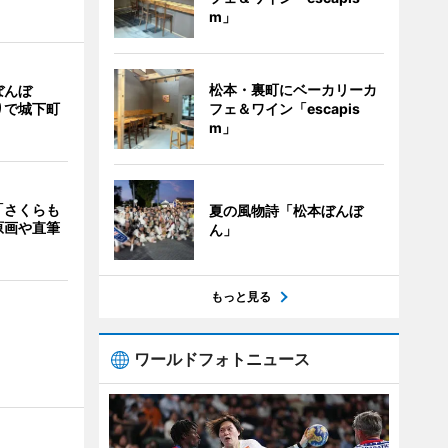
m」
松本・裏町にベーカリーカ
ぼんぼ
フェ＆ワイン「escapis
りで城下町
m」
「さくらも
夏の風物詩「松本ぼんぼ
原画や直筆
ん」
もっと見る
ワールドフォトニュース