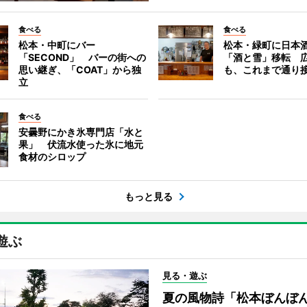
食べる
食べる
松本・中町にバー
松本・緑町に日本
「SECOND」 バーの街への
「酒と雪」移転 
思い継ぎ、「COAT」から独
も、これまで通り
立
食べる
安曇野にかき氷専門店「水と
果」 伏流水使った氷に地元
食材のシロップ
もっと見る
遊ぶ
見る・遊ぶ
夏の風物詩「松本ぼんぼ