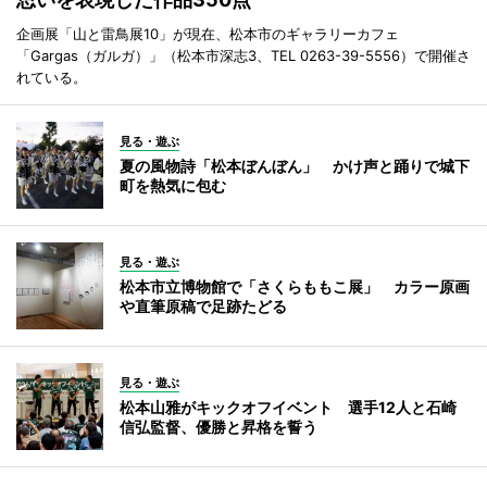
企画展「山と雷鳥展10」が現在、松本市のギャラリーカフェ
「Gargas（ガルガ）」（松本市深志3、TEL 0263-39-5556）で開催さ
れている。
見る・遊ぶ
夏の風物詩「松本ぼんぼん」 かけ声と踊りで城下
町を熱気に包む
見る・遊ぶ
松本市立博物館で「さくらももこ展」 カラー原画
や直筆原稿で足跡たどる
見る・遊ぶ
松本山雅がキックオフイベント 選手12人と石崎
信弘監督、優勝と昇格を誓う