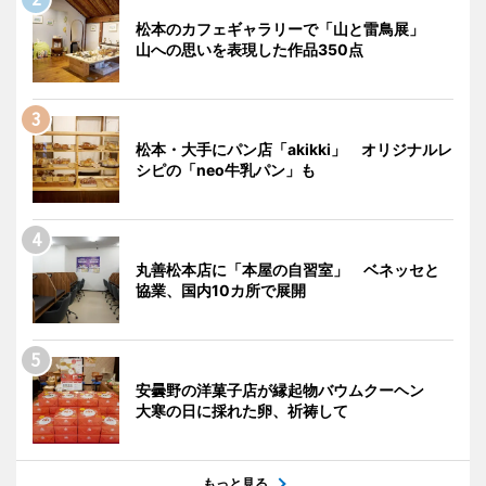
松本のカフェギャラリーで「山と雷鳥展」
山への思いを表現した作品350点
松本・大手にパン店「akikki」 オリジナルレ
シピの「neo牛乳パン」も
丸善松本店に「本屋の自習室」 ベネッセと
協業、国内10カ所で展開
安曇野の洋菓子店が縁起物バウムクーヘン
大寒の日に採れた卵、祈祷して
もっと見る