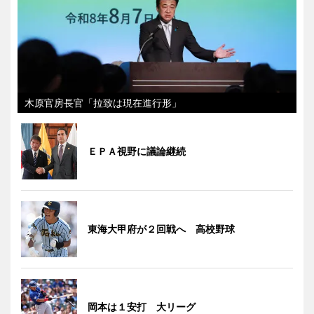
木原官房長官「拉致は現在進行形」
ＥＰＡ視野に議論継続
東海大甲府が２回戦へ 高校野球
岡本は１安打 大リーグ