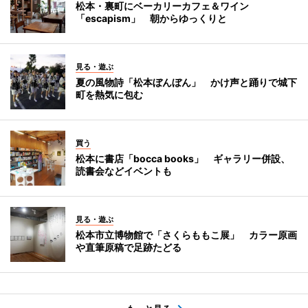
松本・裏町にベーカリーカフェ＆ワイン
「escapism」 朝からゆっくりと
見る・遊ぶ
夏の風物詩「松本ぼんぼん」 かけ声と踊りで城下
町を熱気に包む
買う
松本に書店「bocca books」 ギャラリー併設、
読書会などイベントも
見る・遊ぶ
松本市立博物館で「さくらももこ展」 カラー原画
や直筆原稿で足跡たどる