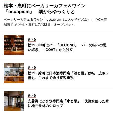
松本・裏町にベーカリーカフェ＆ワイン
「escapism」 朝からゆっくりと
ベーカリーカフェ＆ワイン「escapism（エスケイピズム）」（松本市
城東1）が松本・裏町に7月22日、オープンした。
食べる
松本・中町にバー「SECOND」 バーの街への思
い継ぎ、「COAT」から独立
食べる
松本・緑町に日本酒専門店「酒と雪」移転 広さ5
倍も、これまで通り接客重視
食べる
安曇野にかき氷専門店「水と果」 伏流水使った氷
に地元食材のシロップ