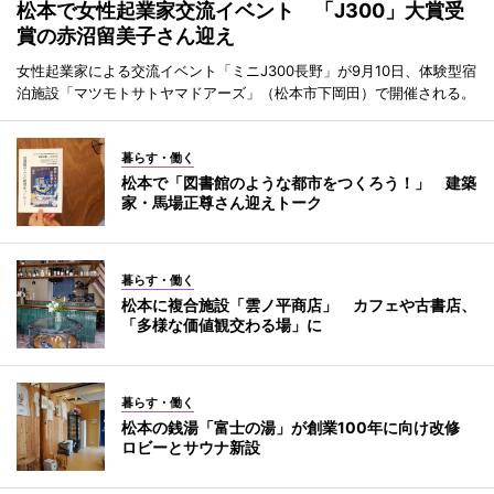
松本で女性起業家交流イベント 「J300」大賞受
賞の赤沼留美子さん迎え
女性起業家による交流イベント「ミニJ300長野」が9月10日、体験型宿
泊施設「マツモトサトヤマドアーズ」（松本市下岡田）で開催される。
暮らす・働く
松本で「図書館のような都市をつくろう！」 建築
家・馬場正尊さん迎えトーク
暮らす・働く
松本に複合施設「雲ノ平商店」 カフェや古書店、
「多様な価値観交わる場」に
暮らす・働く
松本の銭湯「富士の湯」が創業100年に向け改修
ロビーとサウナ新設