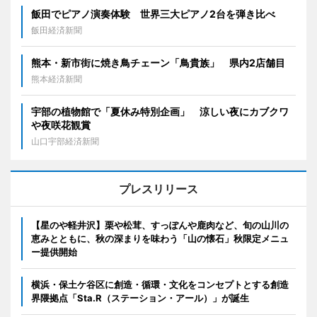
飯田でピアノ演奏体験 世界三大ピアノ2台を弾き比べ
飯田経済新聞
熊本・新市街に焼き鳥チェーン「鳥貴族」 県内2店舗目
熊本経済新聞
宇部の植物館で「夏休み特別企画」 涼しい夜にカブクワ
や夜咲花観賞
山口宇部経済新聞
プレスリリース
【星のや軽井沢】栗や松茸、すっぽんや鹿肉など、旬の山川の
恵みとともに、秋の深まりを味わう「山の懐石」秋限定メニュ
ー提供開始
横浜・保土ケ谷区に創造・循環・文化をコンセプトとする創造
界隈拠点「Sta.R（ステーション・アール）」が誕生