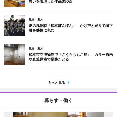
思いを表現した作品350点
見る・遊ぶ
夏の風物詩「松本ぼんぼん」 かけ声と踊りで城下
町を熱気に包む
見る・遊ぶ
松本市立博物館で「さくらももこ展」 カラー原画
や直筆原稿で足跡たどる
もっと見る
暮らす・働く