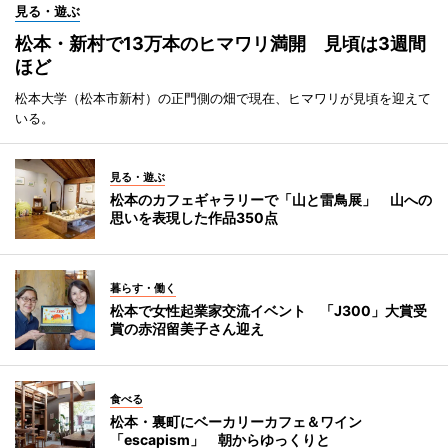
見る・遊ぶ
松本・新村で13万本のヒマワリ満開 見頃は3週間
ほど
松本大学（松本市新村）の正門側の畑で現在、ヒマワリが見頃を迎えて
いる。
見る・遊ぶ
松本のカフェギャラリーで「山と雷鳥展」 山への
思いを表現した作品350点
暮らす・働く
松本で女性起業家交流イベント 「J300」大賞受
賞の赤沼留美子さん迎え
食べる
松本・裏町にベーカリーカフェ＆ワイン
「escapism」 朝からゆっくりと