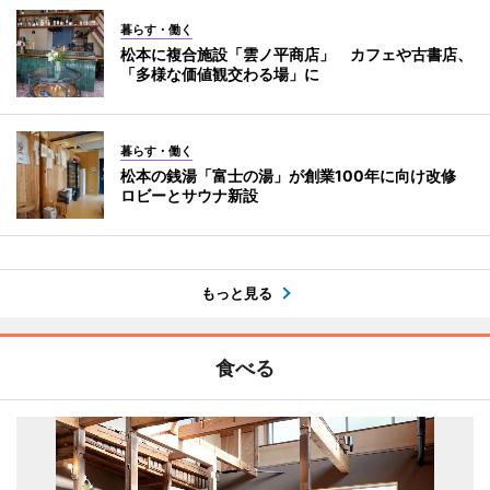
暮らす・働く
松本に複合施設「雲ノ平商店」 カフェや古書店、
「多様な価値観交わる場」に
暮らす・働く
松本の銭湯「富士の湯」が創業100年に向け改修
ロビーとサウナ新設
もっと見る
食べる