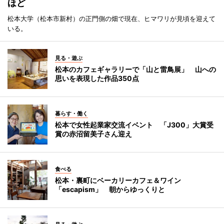
ほど
松本大学（松本市新村）の正門側の畑で現在、ヒマワリが見頃を迎えて
いる。
見る・遊ぶ
松本のカフェギャラリーで「山と雷鳥展」 山への
思いを表現した作品350点
暮らす・働く
松本で女性起業家交流イベント 「J300」大賞受
賞の赤沼留美子さん迎え
食べる
松本・裏町にベーカリーカフェ＆ワイン
「escapism」 朝からゆっくりと