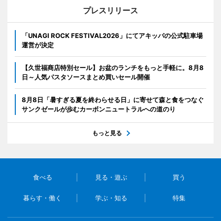
プレスリリース
「UNAGI ROCK FESTIVAL2026」にてアキッパの公式駐車場
運営が決定
【久世福商店特別セール】お盆のランチをもっと手軽に。8月8
日～人気パスタソースまとめ買いセール開催
8月8日「暑すぎる夏を終わらせる日」に寄せて森と食をつなぐ
サンクゼールが歩むカーボンニュートラルへの道のり
もっと見る
食べる
見る・遊ぶ
買う
暮らす・働く
学ぶ・知る
特集