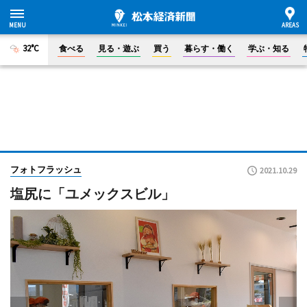
32°C
食べる
見る・遊ぶ
買う
暮らす・働く
学ぶ・知る
フォトフラッシュ
2021.10.29
塩尻に「ユメックスビル」