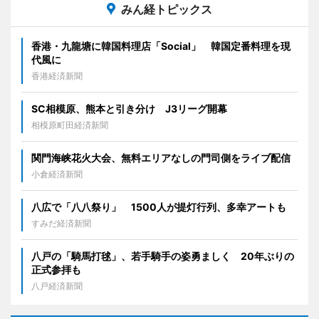
みん経トピックス
香港・九龍塘に韓国料理店「Social」 韓国定番料理を現
代風に
香港経済新聞
SC相模原、熊本と引き分け J3リーグ開幕
相模原町田経済新聞
関門海峡花火大会、無料エリアなしの門司側をライブ配信
小倉経済新聞
八広で「八八祭り」 1500人が提灯行列、多幸アートも
すみだ経済新聞
八戸の「騎馬打毬」、若手騎手の姿勇ましく 20年ぶりの
正式参拝も
八戸経済新聞