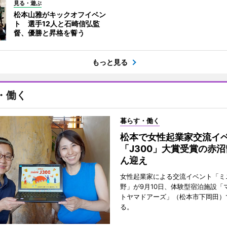
見る・遊ぶ
松本山雅がキックオフイベン
ト 選手12人と石崎信弘監
督、優勝と昇格を誓う
もっと見る
・働く
暮らす・働く
松本で女性起業家交流
「J300」大賞受賞の赤
ん迎え
女性起業家による交流イベント「ミニ
野」が9月10日、体験型宿泊施設「
トヤマドアーズ」（松本市下岡田）
る。