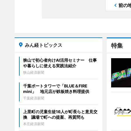
前の
みん経トピックス
特集
狭山で初心者向けAI活用セミナー 仕事
や暮らしに使える実践法紹介
狭山経済新聞
千葉ポートタワーで「BLUE＆FIRE
mini」 地元店が鉄板焼き料理提供
千葉経済新聞
上里町の児童生徒16人が町長らと意見交
換 議場で町への提案、再質問も
本庄経済新聞