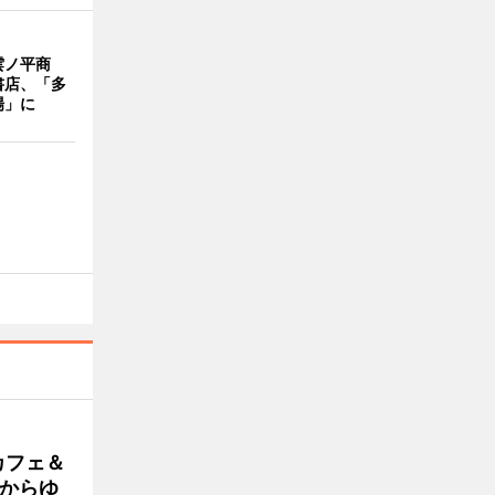
雲ノ平商
書店、「多
場」に
カフェ＆
朝からゆ