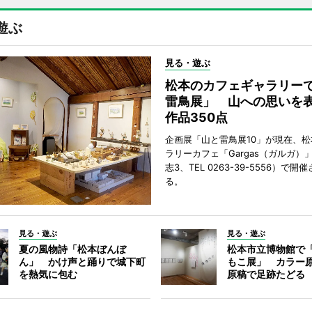
遊ぶ
見る・遊ぶ
松本のカフェギャラリー
雷鳥展」 山への思いを
作品350点
企画展「山と雷鳥展10」が現在、
ラリーカフェ「Gargas（ガルガ）
志3、TEL 0263-39-5556）で開
る。
見る・遊ぶ
見る・遊ぶ
夏の風物詩「松本ぼんぼ
松本市立博物館で
ん」 かけ声と踊りで城下町
もこ展」 カラー
を熱気に包む
原稿で足跡たどる