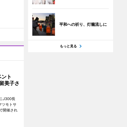
平和への祈り、灯籠流しに
もっと見る
イベント
沼留美子さ
J300長
マツモトサ
で開催され