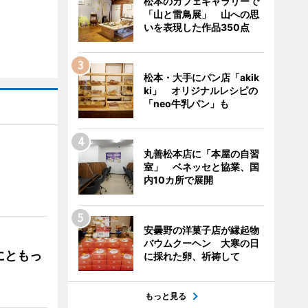
松本のカフェギャラリーで
「山と雷鳥展」 山への思
いを表現した作品350点
松本・大手にパン店「akik
ki」 オリジナルレシピの
「neo牛乳パン」も
丸善松本店に「本屋の自習
室」 ベネッセと協業、国
」
内10カ所で展開
安曇野の洋菓子店が縁起物
バウムクーヘン 大寒の日
にともっ
に採れた卵、祈祷して
もっと見る