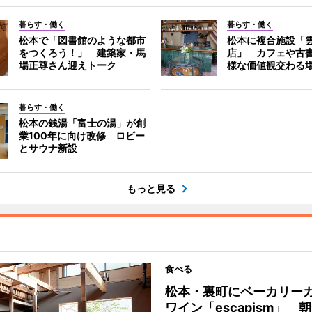
暮らす・働く
暮らす・働く
松本で「図書館のような都市
松本に複合施設「
をつくろう！」 建築家・馬
店」 カフェや古
場正尊さん迎えトーク
様な価値観交わる
暮らす・働く
松本の銭湯「富士の湯」が創
業100年に向け改修 ロビー
とサウナ新設
もっと見る
食べる
松本・裏町にベーカリー
ワイン「escapism」 