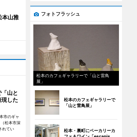
フォトフラッシュ
松本山雅
松本のカフェギャラリーで「山と雷鳥
展」
で「山と
表現した
松本のカフェギャラリーで
「山と雷鳥展」
松本市のギャ
」（松本市深
催されてい
松本・裏町にベーカリーカ
フェ＆ワイン「escapis