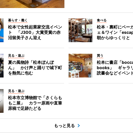
暮らす・働く
食べる
松本で女性起業家交流イベン
松本・裏町にベー
ト 「J300」大賞受賞の赤
ェ＆ワイン「esca
沼留美子さん迎え
朝からゆっくりと
見る・遊ぶ
買う
夏の風物詩「松本ぼんぼ
松本に書店「bocc
ん」 かけ声と踊りで城下町
books」 ギャ
を熱気に包む
読書会などイベン
見る・遊ぶ
松本市立博物館で「さくらも
もこ展」 カラー原画や直筆
原稿で足跡たどる
もっと見る