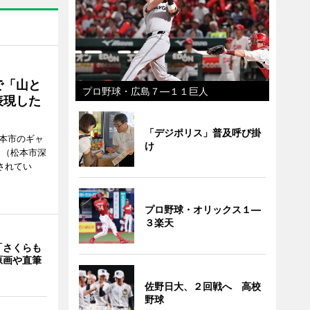
で「山と
プロ野球・広島７―１１巨人
表現した
「デジポリス」普及呼び掛
松本市のギャ
け
」（松本市深
催されてい
プロ野球・オリックス１―
３楽天
「さくらも
原画や直筆
佐野日大、２回戦へ 高校
野球