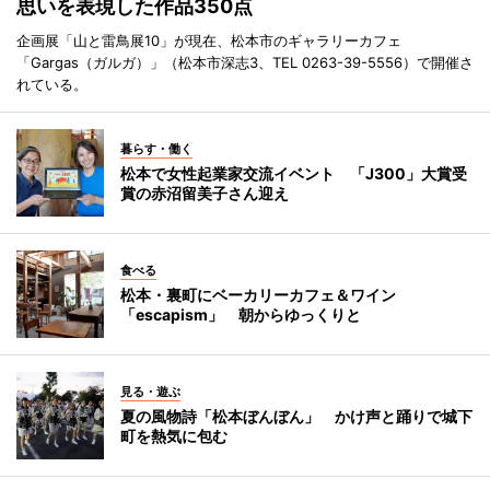
思いを表現した作品350点
企画展「山と雷鳥展10」が現在、松本市のギャラリーカフェ
「Gargas（ガルガ）」（松本市深志3、TEL 0263-39-5556）で開催さ
れている。
暮らす・働く
松本で女性起業家交流イベント 「J300」大賞受
賞の赤沼留美子さん迎え
食べる
松本・裏町にベーカリーカフェ＆ワイン
「escapism」 朝からゆっくりと
見る・遊ぶ
夏の風物詩「松本ぼんぼん」 かけ声と踊りで城下
町を熱気に包む