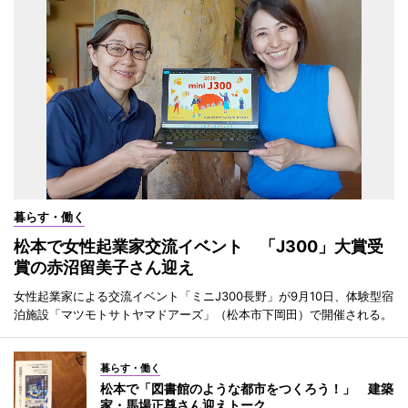
暮らす・働く
松本で女性起業家交流イベント 「J300」大賞受
賞の赤沼留美子さん迎え
女性起業家による交流イベント「ミニJ300長野」が9月10日、体験型宿
泊施設「マツモトサトヤマドアーズ」（松本市下岡田）で開催される。
暮らす・働く
松本で「図書館のような都市をつくろう！」 建築
家・馬場正尊さん迎えトーク