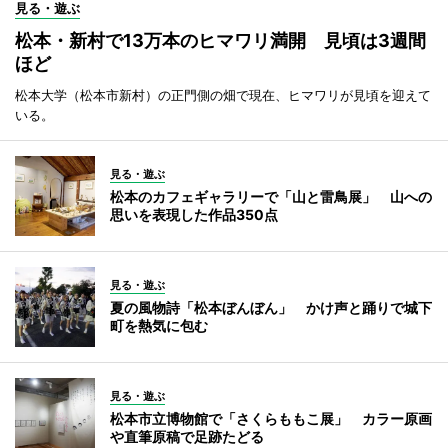
見る・遊ぶ
松本・新村で13万本のヒマワリ満開 見頃は3週間
ほど
松本大学（松本市新村）の正門側の畑で現在、ヒマワリが見頃を迎えて
いる。
見る・遊ぶ
松本のカフェギャラリーで「山と雷鳥展」 山への
思いを表現した作品350点
見る・遊ぶ
夏の風物詩「松本ぼんぼん」 かけ声と踊りで城下
町を熱気に包む
見る・遊ぶ
松本市立博物館で「さくらももこ展」 カラー原画
や直筆原稿で足跡たどる