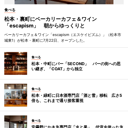
食べる
松本・裏町にベーカリーカフェ＆ワイン
「escapism」 朝からゆっくりと
ベーカリーカフェ＆ワイン「escapism（エスケイピズム）」（松本市
城東1）が松本・裏町に7月22日、オープンした。
食べる
松本・中町にバー「SECOND」 バーの街への思
い継ぎ、「COAT」から独立
食べる
松本・緑町に日本酒専門店「酒と雪」移転 広さ5
倍も、これまで通り接客重視
食べる
安曇野にかき氷専門店「水と果」 伏流水使った氷