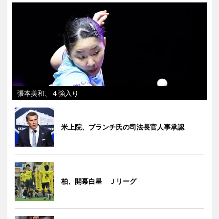
張本美和、４強入り
米上院、ブランチ氏の司法長官人事承認
柏、開幕白星 Ｊリーグ