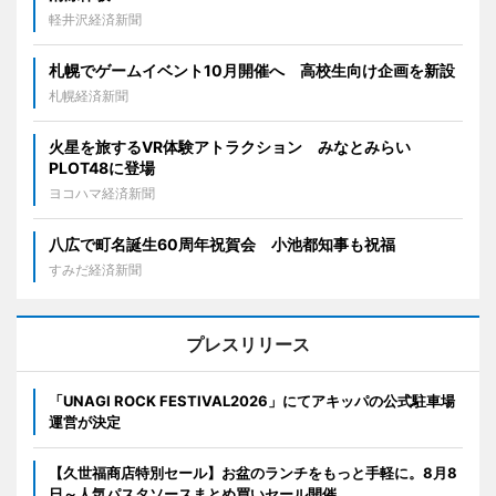
軽井沢経済新聞
札幌でゲームイベント10月開催へ 高校生向け企画を新設
札幌経済新聞
火星を旅するVR体験アトラクション みなとみらい
PLOT48に登場
ヨコハマ経済新聞
八広で町名誕生60周年祝賀会 小池都知事も祝福
すみだ経済新聞
プレスリリース
「UNAGI ROCK FESTIVAL2026」にてアキッパの公式駐車場
運営が決定
【久世福商店特別セール】お盆のランチをもっと手軽に。8月8
日～人気パスタソースまとめ買いセール開催