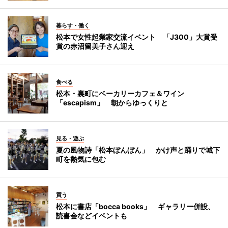
暮らす・働く
松本で女性起業家交流イベント 「J300」大賞受
賞の赤沼留美子さん迎え
食べる
松本・裏町にベーカリーカフェ＆ワイン
「escapism」 朝からゆっくりと
見る・遊ぶ
夏の風物詩「松本ぼんぼん」 かけ声と踊りで城下
町を熱気に包む
買う
松本に書店「bocca books」 ギャラリー併設、
読書会などイベントも