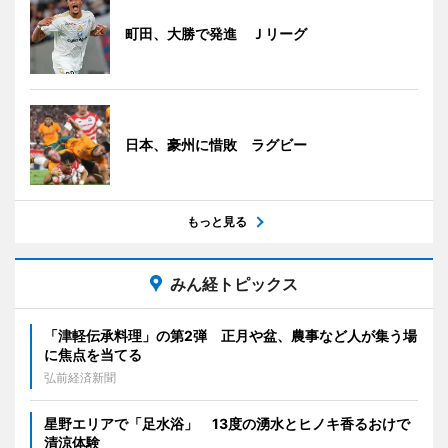
町田、大勝で発進 Ｊリーグ
日本、豪州に惜敗 ラグビー
もっと見る
みん経トピックス
「津軽伝承料理」の第2弾 正月や盆、農事など人が集う場
に焦点を当てる
弘前経済新聞
星野エリアで「足水浴」 13度の湧水とヒノキ香るおけで
清涼体験