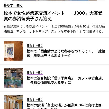
暮らす・働く
松本で女性起業家交流イベント 「J300」大賞受
賞の赤沼留美子さん迎え
女性起業家による交流イベント「ミニJ300長野」が9月10日、体験型宿
泊施設「マツモトサトヤマドアーズ」（松本市下岡田）で開催される。
暮らす・働く
松本で「図書館のような都市をつくろう！」 建築
家・馬場正尊さん迎えトーク
暮らす・働く
松本に複合施設「雲ノ平商店」 カフェや古書店、
「多様な価値観交わる場」に
暮らす・働く
松本の銭湯「富士の湯」が創業100年に向け改修