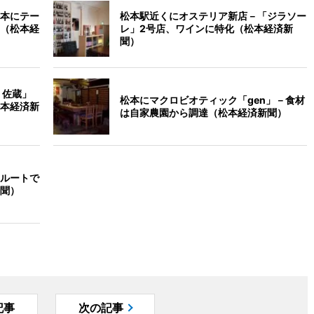
本にテー
松本駅近くにオステリア新店－「ジラソー
（松本経
レ」2号店、ワインに特化（松本経済新
聞）
 佐蔵」
松本にマクロビオティック「gen」－食材
本経済新
は自家農園から調達（松本経済新聞）
ルートで
聞）
記事
次の記事