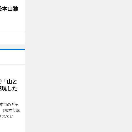
松本山雅
で「山と
表現した
松本市のギャ
」（松本市深
催されてい