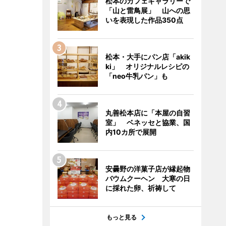
松本のカフェギャラリーで
「山と雷鳥展」 山への思
いを表現した作品350点
松本・大手にパン店「akik
ki」 オリジナルレシピの
「neo牛乳パン」も
丸善松本店に「本屋の自習
室」 ベネッセと協業、国
内10カ所で展開
安曇野の洋菓子店が縁起物
バウムクーヘン 大寒の日
に採れた卵、祈祷して
もっと見る