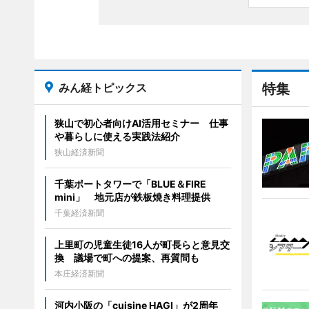
みん経トピックス
特集
狭山で初心者向けAI活用セミナー 仕事
や暮らしに使える実践法紹介
狭山経済新聞
千葉ポートタワーで「BLUE＆FIRE
mini」 地元店が鉄板焼き料理提供
千葉経済新聞
上里町の児童生徒16人が町長らと意見交
換 議場で町への提案、再質問も
本庄経済新聞
河内小阪の「cuisine HAGI」が2周年