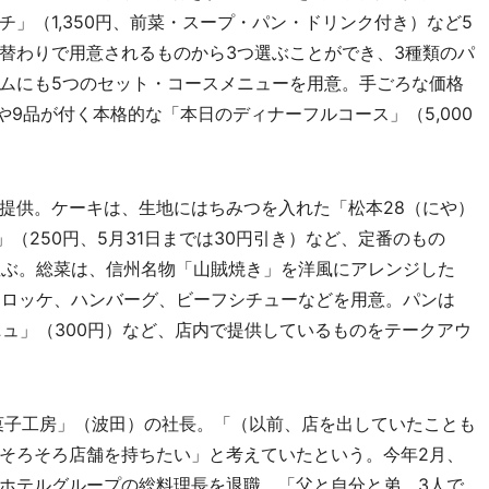
」（1,350円、前菜・スープ・パン・ドリンク付き）など5
替わりで用意されるものから3つ選ぶことができ、3種類のパ
ムにも5つのセット・コースメニューを用意。手ごろな価格
や9品が付く本格的な「本日のディナーフルコース」（5,000
提供。ケーキは、生地にはちみつを入れた「松本28（にや）
ン」（250円、5月31日までは30円引き）など、定番のもの
が並ぶ。総菜は、信州名物「山賊焼き」を洋風にアレンジした
やコロッケ、ハンバーグ、ビーフシチューなどを用意。パンは
ニュ」（300円）など、店内で提供しているものをテークアウ
菓子工房」（波田）の社長。「（以前、店を出していたことも
そろそろ店舗を持ちたい」と考えていたという。今年2月、
ホテルグループの総料理長を退職。「父と自分と弟、3人で