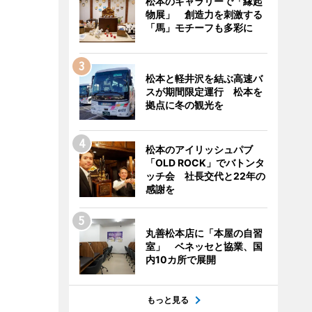
松本のギャラリーで「縁起
物展」 創造力を刺激する
「馬」モチーフも多彩に
松本と軽井沢を結ぶ高速バ
スが期間限定運行 松本を
拠点に冬の観光を
松本のアイリッシュパブ
「OLD ROCK」でバトンタ
ッチ会 社長交代と22年の
感謝を
丸善松本店に「本屋の自習
室」 ベネッセと協業、国
内10カ所で展開
もっと見る