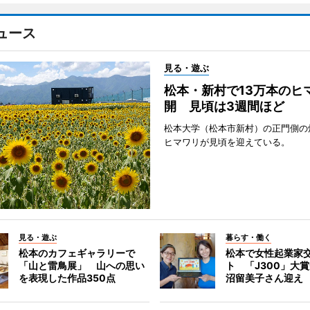
ュース
見る・遊ぶ
松本・新村で13万本のヒ
開 見頃は3週間ほど
松本大学（松本市新村）の正門側の
ヒマワリが見頃を迎えている。
見る・遊ぶ
暮らす・働く
松本のカフェギャラリーで
松本で女性起業家
「山と雷鳥展」 山への思い
ト 「J300」大
を表現した作品350点
沼留美子さん迎え