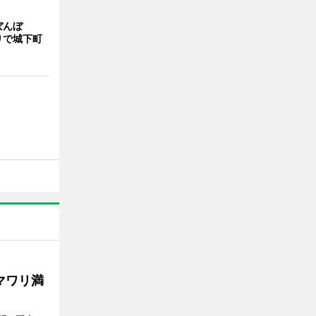
ぼんぼ
りで城下町
マワリ満