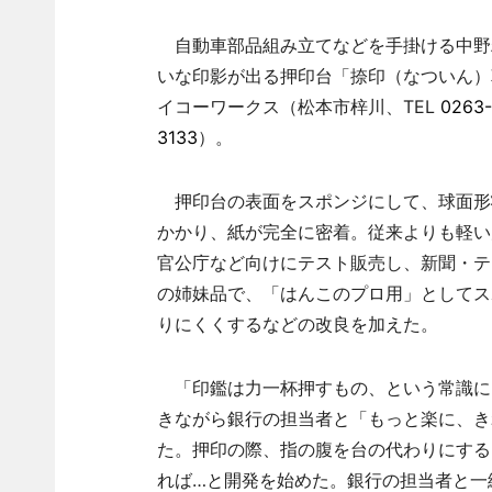
自動車部品組み立てなどを手掛ける中野精
いな印影が出る押印台「捺印（なついん）
イコーワークス（松本市梓川、TEL
0263-
3133
）。
押印台の表面をスポンジにして、球面形
かかり、紙が完全に密着。従来よりも軽い
官公庁など向けにテスト販売し、新聞・テ
の姉妹品で、「はんこのプロ用」としてス
りにくくするなどの改良を加えた。
「印鑑は力一杯押すもの、という常識に
きながら銀行の担当者と「もっと楽に、き
た。押印の際、指の腹を台の代わりにする
れば…と開発を始めた。銀行の担当者と一