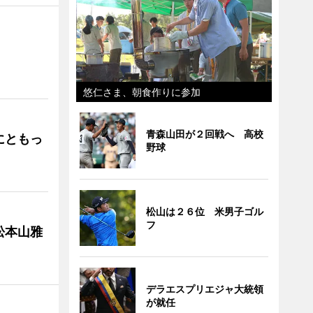
」
悠仁さま、朝食作りに参加
青森山田が２回戦へ 高校
にともっ
野球
松山は２６位 米男子ゴル
フ
松本山雅
デラエスプリエジャ大統領
が就任