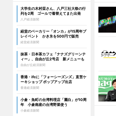
大学生の木村栞さん、八戸三社大祭の行
列を2周 ゴールで着替えてまた出発
八戸経済新聞
経堂のベーカリー「オンカ」が15周年プ
レイベント かき氷を500円で販売
経堂経済新聞
抹茶・日本茶カフェ「ナナズグリーンテ
ィー」、自由が丘2号店 新メニューも
自由が丘経済新聞
香港・ifcに「フォーシーズンズ」直営ケ
ーキショップ ポップアップ出店
香港経済新聞
小倉・魚町の台湾料理店「麗白」が10周
年 小倉南産の台湾野菜使う
小倉経済新聞