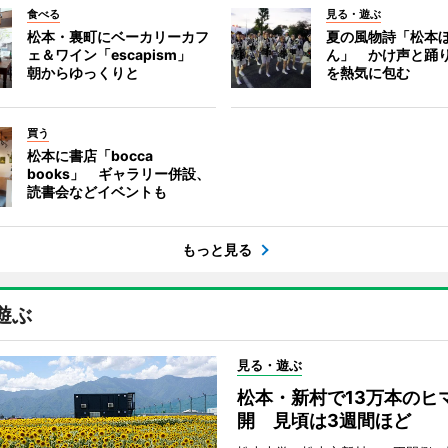
食べる
見る・遊ぶ
松本・裏町にベーカリーカフ
夏の風物詩「松本
ェ＆ワイン「escapism」
ん」 かけ声と踊
朝からゆっくりと
を熱気に包む
買う
松本に書店「bocca
books」 ギャラリー併設、
読書会などイベントも
もっと見る
遊ぶ
見る・遊ぶ
松本・新村で13万本のヒ
開 見頃は3週間ほど