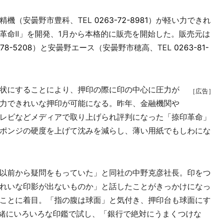
機（安曇野市豊科、TEL
0263-72-8981
）が軽い力できれ
革命II」を開発、1月から本格的に販売を開始した。販売元は
78-5208
）と安曇野エース（安曇野市穂高、TEL
0263-81-
状にすることにより、押印の際に印の中心に圧力が
［広告］
力できれいな押印が可能になる。昨年、金融機関や
レビなどメディアで取り上げられ評判になった「捺印革命」
ポンジの硬度を上げて沈みを減らし、薄い用紙でもしわにな
以前から疑問をもっていた」と同社の中野克彦社長。印をつ
れいな印影が出ないものか」と話したことがきっかけになっ
ことに着目。「指の腹は球面」と気付き、押印台も球面にす
緒にいろいろな印鑑で試し、「銀行で絶対にうまくつけな