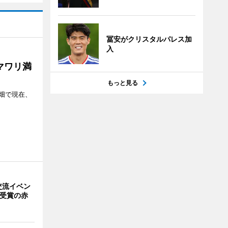
冨安がクリスタルパレス加
入
マワリ満
もっと見る
畑で現在、
交流イベン
賞受賞の赤