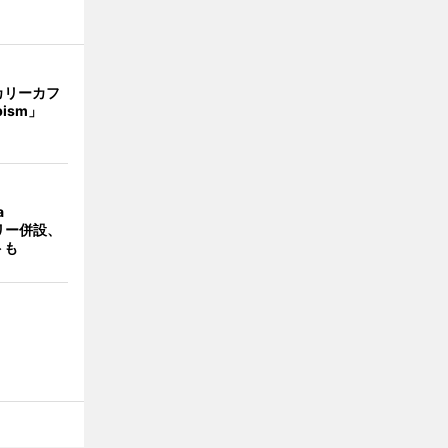
カリーカフ
pism」
a
ラリー併設、
トも