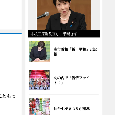
非核三原則見直し、予断せず
高市首相「祈 平和」と記
帳
」
丸の内で「倍倍ファイ
ト！」
にともっ
仙台七夕まつりが開幕