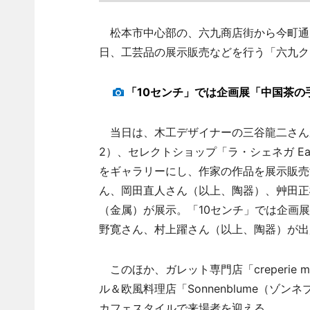
松本市中心部の、六九商店街から今町通り
日、工芸品の展示販売などを行う「六九ク
「10センチ」では企画展「中国茶の
当日は、木工デザイナーの三谷龍二さんが
2）、セレクトショップ「ラ・シェネガ E
をギャラリーにし、作家の作品を展示販売す
ん、岡田直人さん（以上、陶器）、艸田正
（金属）が展示。「10センチ」では企画
野寛さん、村上躍さん（以上、陶器）が出
このほか、ガレット専門店「creperie 
ル＆欧風料理店「Sonnenblume（
カフェスタイルで来場者を迎える。