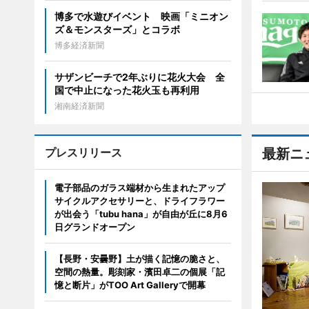
博多で水遊びイベント 映画「ミニオン
ズ＆モンスターズ」とコラボ
博多経済新聞
サザンビーチで2年ぶりに花火大会 全
国で中止になった花火玉も再利用
湘南経済新聞
プレスリリース
最新ニ
電子部品のガラス端材から生まれたアップ
サイクルアクセサリーと、ドライフラワー
が出会う「tubu hana」が自由が丘に8月6
日グランドオープン
【長野・安曇野】土が描く記憶の脆さと、
空間の熱量。彫刻家・濱田卓二の個展「記
憶と断片」がTOO Art Galleryで開幕