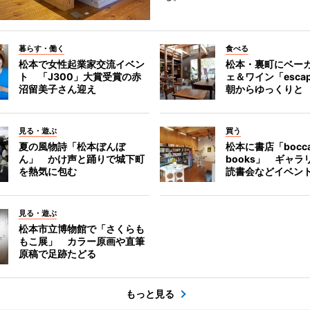
暮らす・働く
食べる
松本で女性起業家交流イベン
松本・裏町にベー
ト 「J300」大賞受賞の赤
ェ＆ワイン「esca
沼留美子さん迎え
朝からゆっくりと
見る・遊ぶ
買う
夏の風物詩「松本ぼんぼ
松本に書店「bocc
ん」 かけ声と踊りで城下町
books」 ギャ
を熱気に包む
読書会などイベン
見る・遊ぶ
松本市立博物館で「さくらも
もこ展」 カラー原画や直筆
原稿で足跡たどる
もっと見る