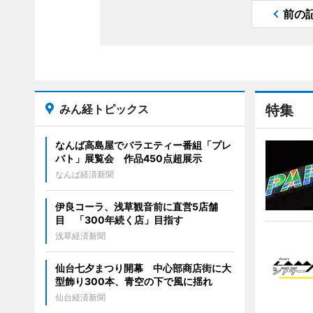
前の
みん経トピックス
特集
なんば高島屋でバラエティー番組「プレ
バト」展覧会 作品450点超展示
なんば経済新聞
伊良コーラ、浅草観音前に直営5店舗
目 「300年続く店」目指す
浅草経済新聞
仙台七夕まつり開幕 中心部商店街に大
型飾り300本、青空の下で風に揺れ
仙台経済新聞