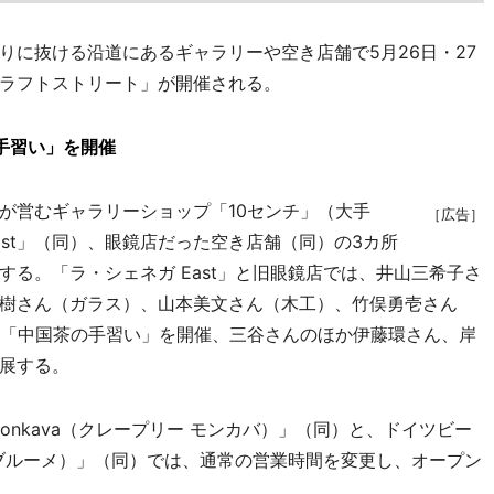
に抜ける沿道にあるギャラリーや空き店舗で5月26日・27
ラフトストリート」が開催される。
手習い」を開催
営むギャラリーショップ「10センチ」（大手
［広告］
ast」（同）、眼鏡店だった空き店舗（同）の3カ所
る。「ラ・シェネガ East」と旧眼鏡店では、井山三希子さ
樹さん（ガラス）、山本美文さん（木工）、竹俣勇壱さん
展「中国茶の手習い」を開催、三谷さんのほか伊藤環さん、岸
展する。
monkava（クレープリー モンカバ）」（同）と、ドイツビー
ゾンネブルーメ）」（同）では、通常の営業時間を変更し、オープン