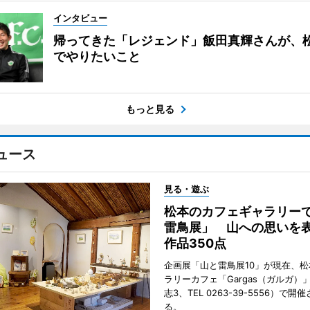
インタビュー
帰ってきた「レジェンド」飯田真輝さんが、
でやりたいこと
もっと見る
ュース
見る・遊ぶ
松本のカフェギャラリー
雷鳥展」 山への思いを
作品350点
企画展「山と雷鳥展10」が現在、
ラリーカフェ「Gargas（ガルガ）
志3、TEL 0263-39-5556）で開
る。