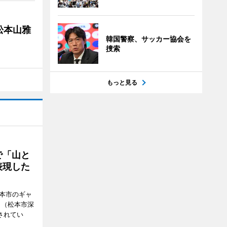
松本山雅
韓国警察、サッカー協会を
捜索
もっと見る
で「山と
表現した
松本市のギャ
」（松本市深
催されてい