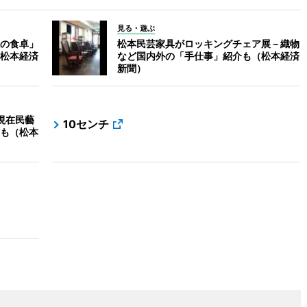
見る・遊ぶ
の食卓」
松本民芸家具がロッキングチェア展－織物
松本経済
など国内外の「手仕事」紹介も（松本経済
新聞）
現在民藝
10センチ
も（松本