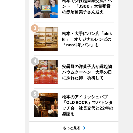
松本で女性起業家交流イベ
ント 「J300」大賞受賞
の赤沼留美子さん迎え
松本・大手にパン店「akik
ki」 オリジナルレシピの
「neo牛乳パン」も
安曇野の洋菓子店が縁起物
バウムクーヘン 大寒の日
に採れた卵、祈祷して
松本のアイリッシュパブ
「OLD ROCK」でバトンタ
ッチ会 社長交代と22年の
感謝を
もっと見る