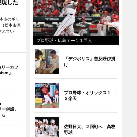
表現した
松本市のギャ
」（松本市深
催されてい
プロ野球・広島７―１１巨人
「デジポリス」普及呼び掛
け
カリーカフ
pism」
プロ野球・オリックス１―
３楽天
a
ラリー併設、
トも
佐野日大、２回戦へ 高校
野球