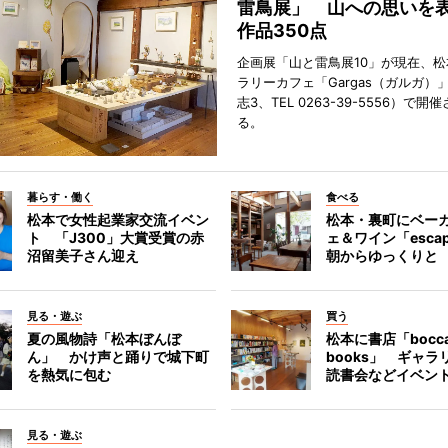
雷鳥展」 山への思いを
作品350点
企画展「山と雷鳥展10」が現在、
ラリーカフェ「Gargas（ガルガ）
志3、TEL 0263-39-5556）で開
る。
暮らす・働く
食べる
松本で女性起業家交流イベン
松本・裏町にベー
ト 「J300」大賞受賞の赤
ェ＆ワイン「esca
沼留美子さん迎え
朝からゆっくりと
見る・遊ぶ
買う
夏の風物詩「松本ぼんぼ
松本に書店「bocc
ん」 かけ声と踊りで城下町
books」 ギャ
を熱気に包む
読書会などイベン
見る・遊ぶ