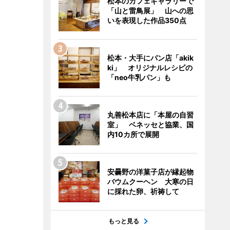
松本のカフェギャラリーで
「山と雷鳥展」 山への思
いを表現した作品350点
松本・大手にパン店「akik
ki」 オリジナルレシピの
「neo牛乳パン」も
丸善松本店に「本屋の自習
室」 ベネッセと協業、国
内10カ所で展開
安曇野の洋菓子店が縁起物
バウムクーヘン 大寒の日
に採れた卵、祈祷して
もっと見る