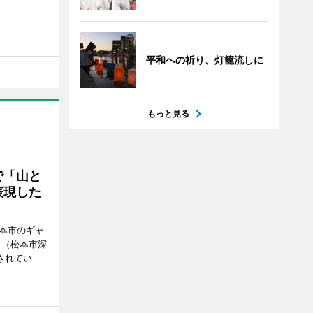
平和への祈り、灯籠流しに
もっと見る
で「山と
表現した
松本市のギャ
」（松本市深
催されてい