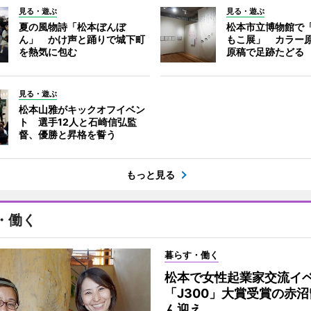
見る・遊ぶ
見る・遊ぶ
夏の風物詩「松本ぼんぼ
松本市立博物館で
ん」 かけ声と踊りで城下町
もこ展」 カラー
を熱気に包む
原稿で足跡たどる
見る・遊ぶ
松本山雅がキックオフイベン
ト 選手12人と石崎信弘監
督、優勝と昇格を誓う
もっと見る
・働く
暮らす・働く
松本で女性起業家交流
「J300」大賞受賞の赤
ん迎え