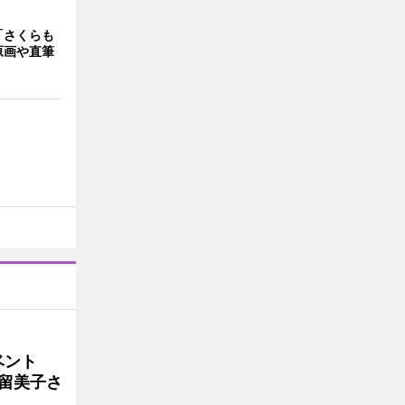
「さくらも
原画や直筆
イベント
沼留美子さ