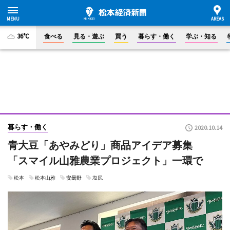
36°C
食べる
見る・遊ぶ
買う
暮らす・働く
学ぶ・知る
暮らす・働く
2020.10.14
青大豆「あやみどり」商品アイデア募集
「スマイル山雅農業プロジェクト」一環で
松本
松本山雅
安曇野
塩尻