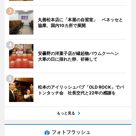
丸善松本店に「本屋の自習室」 ベネッセと
協業、国内10カ所で展開
安曇野の洋菓子店が縁起物バウムクーヘン
大寒の日に採れた卵、祈祷して
松本のアイリッシュパブ「OLD ROCK」でバ
トンタッチ会 社長交代と22年の感謝を
もっと見る
フォトフラッシュ