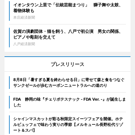
イオンタウン上里で「伝統芸能まつり」 獅子舞や太鼓、
着物体験も
本庄経済新聞
佐賀の演劇団体・猫を飼う、八戸で初公演 男女の関係、
ピアノや彫刻を交えて
八戸経済新聞
プレスリリース
8月8日「暑すぎる夏を終わらせる日」に寄せて森と食をつなぐ
サンクゼールが歩むカーボンニュートラルへの道のり
FDA 静岡の味『チェリポテスナック - FDA Ver. -』が誕生しま
した
シャインマスカットが彩る秋限定スイーツフェアを開催。ホテ
ルビュッフェで味わう実りの季節【メルキュール長野松代リゾ
ート＆スパ】