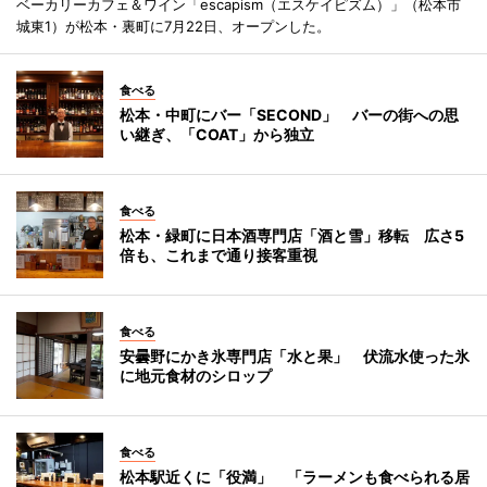
ベーカリーカフェ＆ワイン「escapism（エスケイピズム）」（松本市
城東1）が松本・裏町に7月22日、オープンした。
食べる
松本・中町にバー「SECOND」 バーの街への思
い継ぎ、「COAT」から独立
食べる
松本・緑町に日本酒専門店「酒と雪」移転 広さ5
倍も、これまで通り接客重視
食べる
安曇野にかき氷専門店「水と果」 伏流水使った氷
に地元食材のシロップ
食べる
松本駅近くに「役満」 「ラーメンも食べられる居