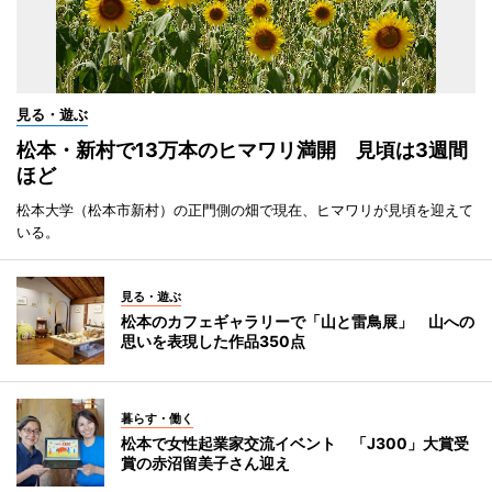
見る・遊ぶ
松本・新村で13万本のヒマワリ満開 見頃は3週間
ほど
松本大学（松本市新村）の正門側の畑で現在、ヒマワリが見頃を迎えて
いる。
見る・遊ぶ
松本のカフェギャラリーで「山と雷鳥展」 山への
思いを表現した作品350点
暮らす・働く
松本で女性起業家交流イベント 「J300」大賞受
賞の赤沼留美子さん迎え