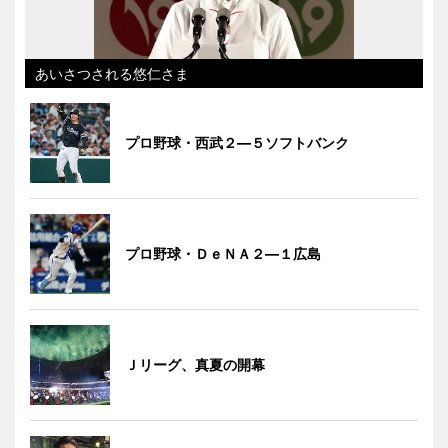
あいさつされる悠仁さま
プロ野球・西武２―５ソフトバンク
プロ野球・ＤｅＮＡ２―１広島
Ｊリーグ、真夏の開幕