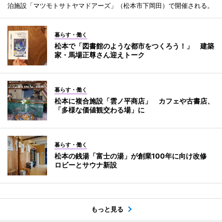
泊施設「マツモトサトヤマドアーズ」（松本市下岡田）で開催される。
暮らす・働く
松本で「図書館のような都市をつくろう！」 建築
家・馬場正尊さん迎えトーク
暮らす・働く
松本に複合施設「雲ノ平商店」 カフェや古書店、
「多様な価値観交わる場」に
暮らす・働く
松本の銭湯「富士の湯」が創業100年に向け改修
ロビーとサウナ新設
もっと見る