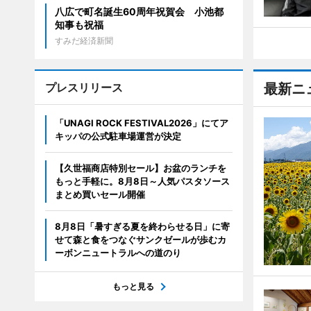
八広で町名誕生60周年祝賀会 小池都
知事も祝福
すみだ経済新聞
プレスリリース
最新ニ
「UNAGI ROCK FESTIVAL2026」にてア
キッパの公式駐車場運営が決定
【久世福商店特別セール】お盆のランチを
もっと手軽に。8月8日～人気パスタソース
まとめ買いセール開催
8月8日「暑すぎる夏を終わらせる日」に寄
せて森と食をつなぐサンクゼールが歩むカ
ーボンニュートラルへの道のり
もっと見る