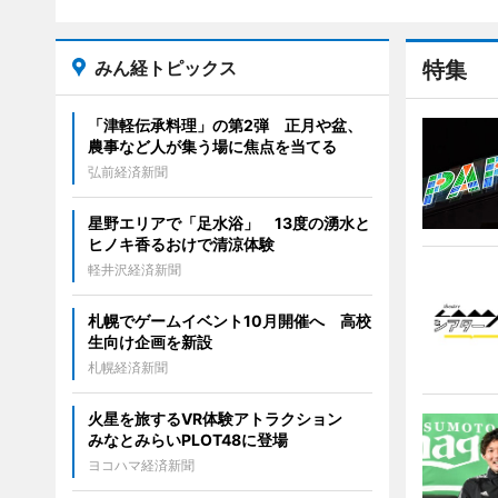
みん経トピックス
特集
「津軽伝承料理」の第2弾 正月や盆、
農事など人が集う場に焦点を当てる
弘前経済新聞
星野エリアで「足水浴」 13度の湧水と
ヒノキ香るおけで清涼体験
軽井沢経済新聞
札幌でゲームイベント10月開催へ 高校
生向け企画を新設
札幌経済新聞
火星を旅するVR体験アトラクション
みなとみらいPLOT48に登場
ヨコハマ経済新聞