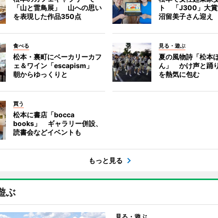
「山と雷鳥展」 山への思い
ト 「J300」大
を表現した作品350点
沼留美子さん迎え
食べる
見る・遊ぶ
松本・裏町にベーカリーカフ
夏の風物詩「松本
ェ＆ワイン「escapism」
ん」 かけ声と踊
朝からゆっくりと
を熱気に包む
買う
松本に書店「bocca
books」 ギャラリー併設、
読書会などイベントも
もっと見る
遊ぶ
見る・遊ぶ