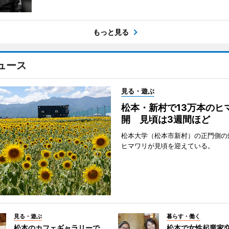
もっと見る
ュース
見る・遊ぶ
松本・新村で13万本のヒ
開 見頃は3週間ほど
松本大学（松本市新村）の正門側の
ヒマワリが見頃を迎えている。
見る・遊ぶ
暮らす・働く
松本のカフェギャラリーで
松本で女性起業家