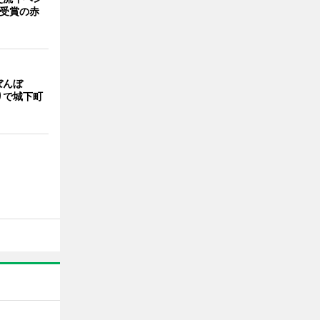
賞受賞の赤
ぼんぼ
りで城下町