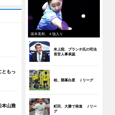
張本美和、４強入り
」
米上院、ブランチ氏の司法
長官人事承認
にともっ
柏、開幕白星 Ｊリーグ
松本山雅
町田、大勝で発進 Ｊリー
グ