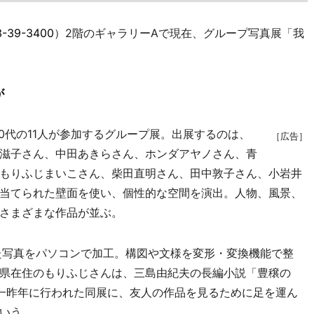
3-39-3400
）2階のギャラリーAで現在、グループ写真展「我
が
0代の11人が参加するグループ展。出展するのは、
［広告］
滋子さん、中田あきらさん、ホンダアヤノさん、青
もりふじまいこさん、柴田直明さん、田中敦子さん、小岩井
当てられた壁面を使い、個性的な空間を演出。人物、風景、
さまざまな作品が並ぶ。
た写真をパソコンで加工。構図や文様を変形・変換機能で整
県在住のもりふじさんは、三島由紀夫の長編小説「豊穣の
一昨年に行われた同展に、友人の作品を見るために足を運ん
いう。