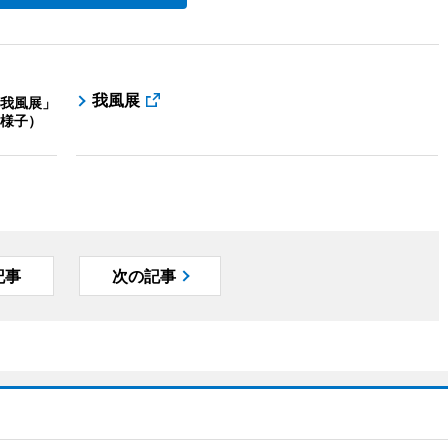
我風展
我風展」
の様子）
記事
次の記事