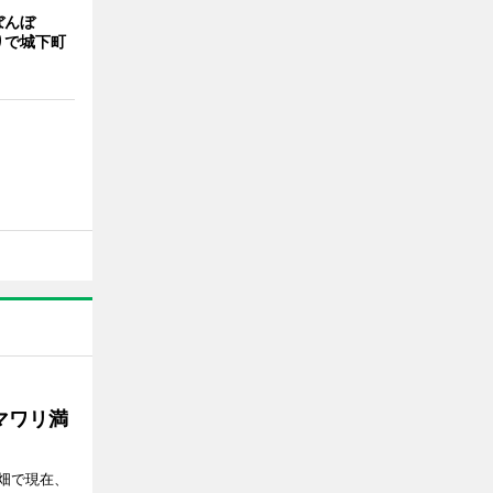
ぼんぼ
りで城下町
マワリ満
畑で現在、