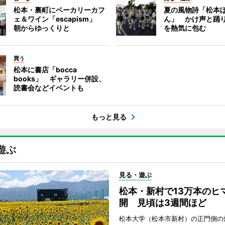
松本・裏町にベーカリーカフ
夏の風物詩「松本
ェ＆ワイン「escapism」
ん」 かけ声と踊
朝からゆっくりと
を熱気に包む
買う
松本に書店「bocca
books」 ギャラリー併設、
読書会などイベントも
もっと見る
遊ぶ
見る・遊ぶ
松本・新村で13万本のヒ
開 見頃は3週間ほど
松本大学（松本市新村）の正門側の