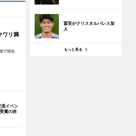
冨安がクリスタルパレス加
入
マワリ満
もっと見る
畑で現在、
交流イベン
賞受賞の赤