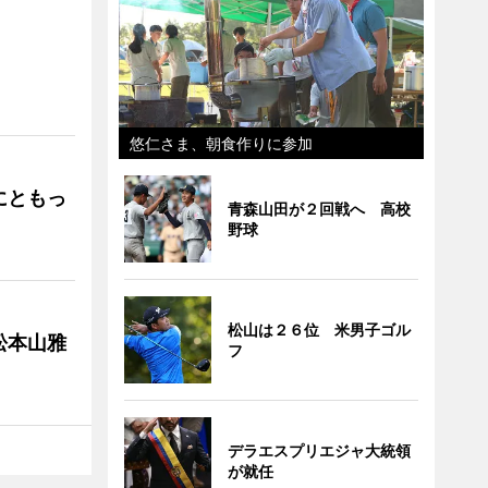
」
悠仁さま、朝食作りに参加
にともっ
青森山田が２回戦へ 高校
野球
松山は２６位 米男子ゴル
松本山雅
フ
デラエスプリエジャ大統領
が就任