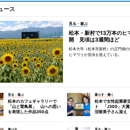
ュース
見る・遊ぶ
松本・新村で13万本のヒ
開 見頃は3週間ほど
松本大学（松本市新村）の正門側の
ヒマワリが見頃を迎えている。
見る・遊ぶ
暮らす・働く
松本のカフェギャラリーで
松本で女性起業家
「山と雷鳥展」 山への思い
ト 「J300」大
を表現した作品350点
沼留美子さん迎え
食べる
見る・遊ぶ