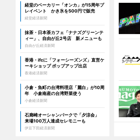
経堂のベーカリー「オンカ」が15周年プ
レイベント かき氷を500円で販売
経堂経済新聞
抹茶・日本茶カフェ「ナナズグリーンテ
ィー」、自由が丘2号店 新メニューも
自由が丘経済新聞
香港・ifcに「フォーシーズンズ」直営ケ
ーキショップ ポップアップ出店
香港経済新聞
小倉・魚町の台湾料理店「麗白」が10周
年 小倉南産の台湾野菜使う
小倉経済新聞
石廊崎オーシャンパークで「夕涼会」
来場100万人達成セレモニーも
伊豆下田経済新聞