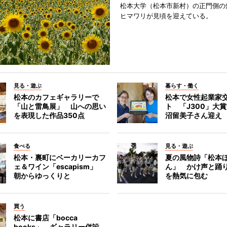
松本大学（松本市新村）の正門側の
ヒマワリが見頃を迎えている。
見る・遊ぶ
暮らす・働く
松本のカフェギャラリーで
松本で女性起業家
「山と雷鳥展」 山への思い
ト 「J300」大
を表現した作品350点
沼留美子さん迎え
食べる
見る・遊ぶ
松本・裏町にベーカリーカフ
夏の風物詩「松本
ェ＆ワイン「escapism」
ん」 かけ声と踊
朝からゆっくりと
を熱気に包む
買う
松本に書店「bocca
books」 ギャラリー併設、