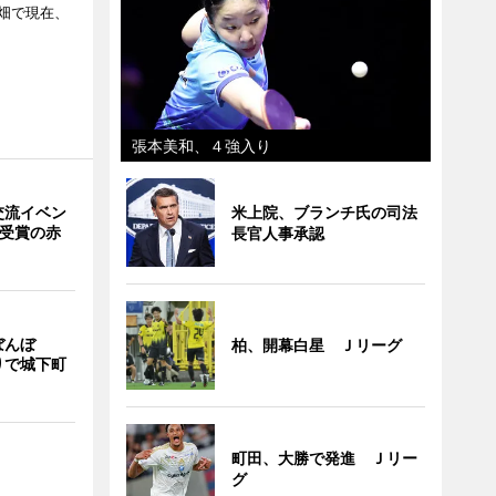
畑で現在、
張本美和、４強入り
交流イベン
米上院、ブランチ氏の司法
賞受賞の赤
長官人事承認
ぼんぼ
柏、開幕白星 Ｊリーグ
りで城下町
町田、大勝で発進 Ｊリー
グ