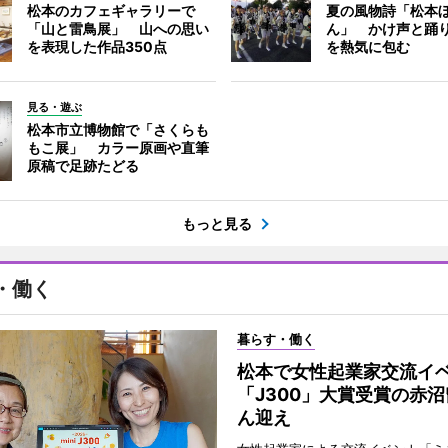
松本のカフェギャラリーで
夏の風物詩「松本
「山と雷鳥展」 山への思い
ん」 かけ声と踊
を表現した作品350点
を熱気に包む
見る・遊ぶ
松本市立博物館で「さくらも
もこ展」 カラー原画や直筆
原稿で足跡たどる
もっと見る
・働く
暮らす・働く
松本で女性起業家交流
「J300」大賞受賞の赤
ん迎え