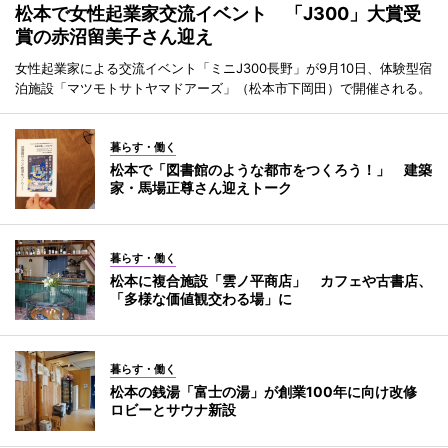
松本で女性起業家交流イベント 「J300」大賞受
賞の赤沼留美子さん迎え
女性起業家による交流イベント「ミニJ300長野」が9月10日、体験型宿
泊施設「マツモトサトヤマドアーズ」（松本市下岡田）で開催される。
暮らす・働く
松本で「図書館のような都市をつくろう！」 建築
家・馬場正尊さん迎えトーク
暮らす・働く
松本に複合施設「雲ノ平商店」 カフェや古書店、
「多様な価値観交わる場」に
暮らす・働く
松本の銭湯「富士の湯」が創業100年に向け改修
ロビーとサウナ新設