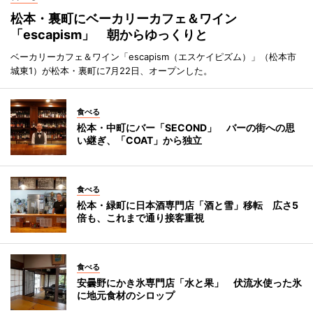
松本・裏町にベーカリーカフェ＆ワイン
「escapism」 朝からゆっくりと
ベーカリーカフェ＆ワイン「escapism（エスケイピズム）」（松本市
城東1）が松本・裏町に7月22日、オープンした。
食べる
松本・中町にバー「SECOND」 バーの街への思
い継ぎ、「COAT」から独立
食べる
松本・緑町に日本酒専門店「酒と雪」移転 広さ5
倍も、これまで通り接客重視
食べる
安曇野にかき氷専門店「水と果」 伏流水使った氷
に地元食材のシロップ