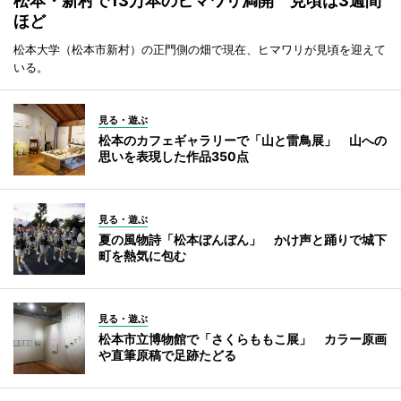
松本・新村で13万本のヒマワリ満開 見頃は3週間
ほど
松本大学（松本市新村）の正門側の畑で現在、ヒマワリが見頃を迎えて
いる。
見る・遊ぶ
松本のカフェギャラリーで「山と雷鳥展」 山への
思いを表現した作品350点
見る・遊ぶ
夏の風物詩「松本ぼんぼん」 かけ声と踊りで城下
町を熱気に包む
見る・遊ぶ
松本市立博物館で「さくらももこ展」 カラー原画
や直筆原稿で足跡たどる