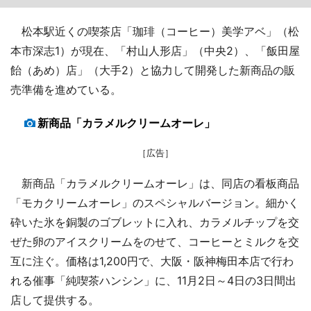
松本駅近くの喫茶店「珈琲（コーヒー）美学アベ」（松
本市深志1）が現在、「村山人形店」（中央2）、「飯田屋
飴（あめ）店」（大手2）と協力して開発した新商品の販
売準備を進めている。
新商品「カラメルクリームオーレ」
［広告］
新商品「カラメルクリームオーレ」は、同店の看板商品
「モカクリームオーレ」のスペシャルバージョン。細かく
砕いた氷を銅製のゴブレットに入れ、カラメルチップを交
ぜた卵のアイスクリームをのせて、コーヒーとミルクを交
互に注ぐ。価格は1,200円で、大阪・阪神梅田本店で行わ
れる催事「純喫茶ハンシン」に、11月2日～4日の3日間出
店して提供する。