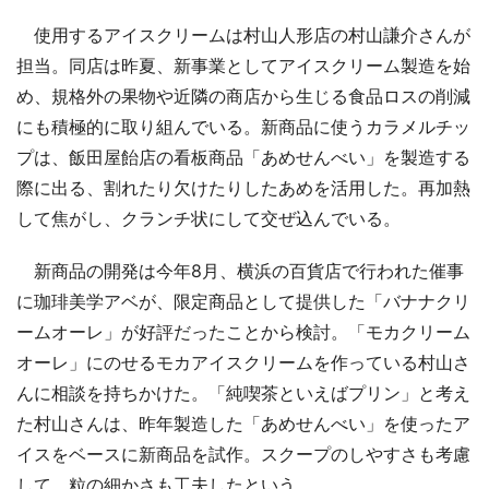
使用するアイスクリームは村山人形店の村山謙介さんが
担当。同店は昨夏、新事業としてアイスクリーム製造を始
め、規格外の果物や近隣の商店から生じる食品ロスの削減
にも積極的に取り組んでいる。新商品に使うカラメルチッ
プは、飯田屋飴店の看板商品「あめせんべい」を製造する
際に出る、割れたり欠けたりしたあめを活用した。再加熱
して焦がし、クランチ状にして交ぜ込んでいる。
新商品の開発は今年8月、横浜の百貨店で行われた催事
に珈琲美学アベが、限定商品として提供した「バナナクリ
ームオーレ」が好評だったことから検討。「モカクリーム
オーレ」にのせるモカアイスクリームを作っている村山さ
んに相談を持ちかけた。「純喫茶といえばプリン」と考え
た村山さんは、昨年製造した「あめせんべい」を使ったア
イスをベースに新商品を試作。スクープのしやすさも考慮
して、粒の細かさも工夫したという。