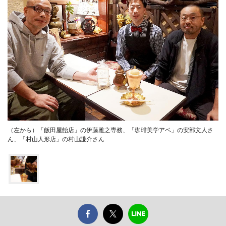
（左から）「飯田屋飴店」の伊藤雅之専務、「珈琲美学アベ」の安部文人さ
ん、「村山人形店」の村山謙介さん