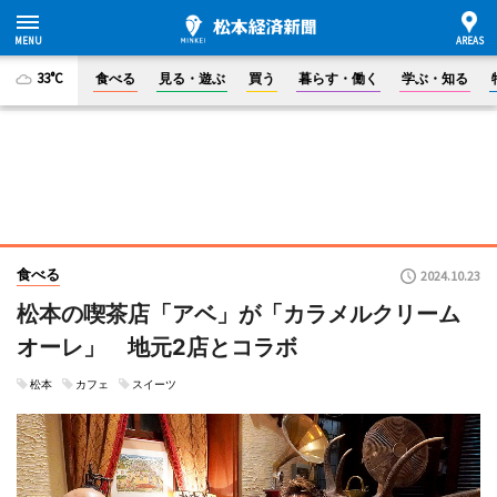
33°C
食べる
見る・遊ぶ
買う
暮らす・働く
学ぶ・知る
食べる
2024.10.23
松本の喫茶店「アベ」が「カラメルクリーム
オーレ」 地元2店とコラボ
松本
カフェ
スイーツ