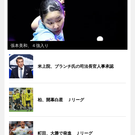
張本美和、４強入り
米上院、ブランチ氏の司法長官人事承認
柏、開幕白星 Ｊリーグ
町田、大勝で発進 Ｊリーグ