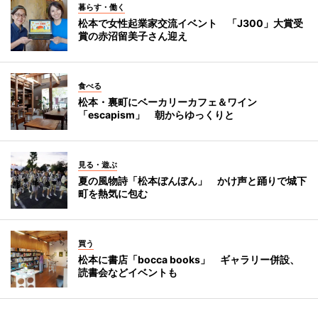
暮らす・働く
松本で女性起業家交流イベント 「J300」大賞受
賞の赤沼留美子さん迎え
食べる
松本・裏町にベーカリーカフェ＆ワイン
「escapism」 朝からゆっくりと
見る・遊ぶ
夏の風物詩「松本ぼんぼん」 かけ声と踊りで城下
町を熱気に包む
買う
松本に書店「bocca books」 ギャラリー併設、
読書会などイベントも