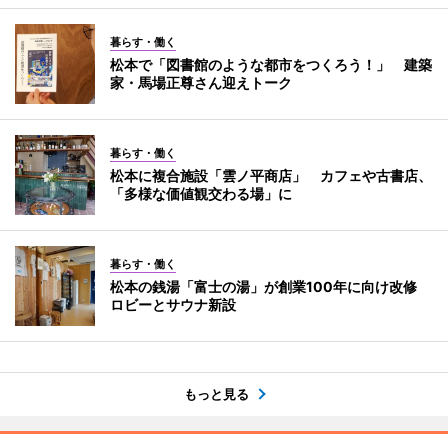
暮らす・働く
松本で「図書館のような都市をつくろう！」 建築
家・馬場正尊さん迎えトーク
暮らす・働く
松本に複合施設「雲ノ平商店」 カフェや古書店、
「多様な価値観交わる場」に
暮らす・働く
松本の銭湯「富士の湯」が創業100年に向け改修
ロビーとサウナ新設
もっと見る