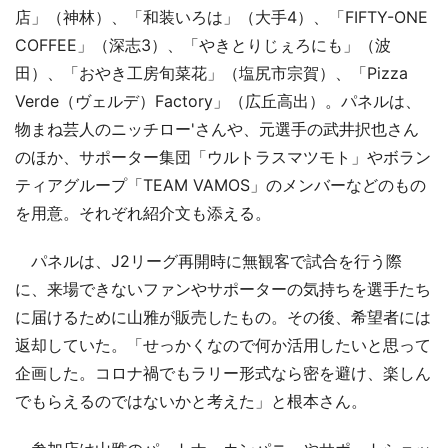
店」（神林）、「和装いろは」（大手4）、「FIFTY-ONE
COFFEE」（深志3）、「やきとりじぇろにも」（波
田）、「おやき工房旬菜花」（塩尻市宗賀）、「Pizza
Verde（ヴェルデ）Factory」（広丘高出）。パネルは、
物まね芸人のニッチロー'さんや、元選手の武井択也さん
のほか、サポーター集団「ウルトラスマツモト」やボラン
ティアグループ「TEAM VAMOS」のメンバーなどのもの
を用意。それぞれ紹介文も添える。
パネルは、J2リーグ再開時に無観客で試合を行う際
に、来場できないファンやサポーターの気持ちを選手たち
に届けるために山雅が販売したもの。その後、希望者には
返却していた。「せっかくなので何か活用したいと思って
企画した。コロナ禍でもラリー形式なら密を避け、楽しん
でもらえるのではないかと考えた」と根本さん。