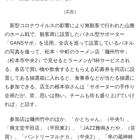
［広告］
新型コロナウイルスの影響により無観客で行われた山雅
のホーム戦で、観客席に設置したパネル型サポーター
「GANSサポ」を活用。全店を巡って設置しているパネル
の写真を撮って、松本・中町のラーメン店「麺州竹中」
（松本市中央2）で見せるとラーメンが1杯サービスされ
る。各店で買い物や飲食するともらえる応募券を同店に設
置してある抽選箱に入れると、食事券などが当たる抽選に
も参加できる。店主の根本弥さんは「サポーターの手作り
企画だが、皆、思いは熱い。チームも街も盛り上げていけ
れば」と話す。
参加店は麺州竹中のほか、「かとちゃん」（中央1）、
「興文堂平田店」（平田東2）、「JAZZ雅鳴きたや」（笹
賀）、「パントリーマルナカ」（中央2）、「串の蔵神林