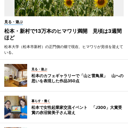
見る・遊ぶ
松本・新村で13万本のヒマワリ満開 見頃は3週間
ほど
松本大学（松本市新村）の正門側の畑で現在、ヒマワリが見頃を迎えて
いる。
見る・遊ぶ
松本のカフェギャラリーで「山と雷鳥展」 山への
思いを表現した作品350点
暮らす・働く
松本で女性起業家交流イベント 「J300」大賞受
賞の赤沼留美子さん迎え