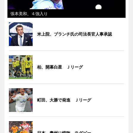
張本美和、４強入り
米上院、ブランチ氏の司法長官人事承認
柏、開幕白星 Ｊリーグ
町田、大勝で発進 Ｊリーグ
日本、豪州に惜敗 ラグビー