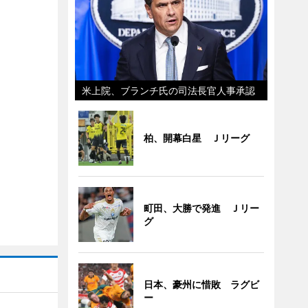
米上院、ブランチ氏の司法長官人事承認
柏、開幕白星 Ｊリーグ
町田、大勝で発進 Ｊリー
グ
日本、豪州に惜敗 ラグビ
ー