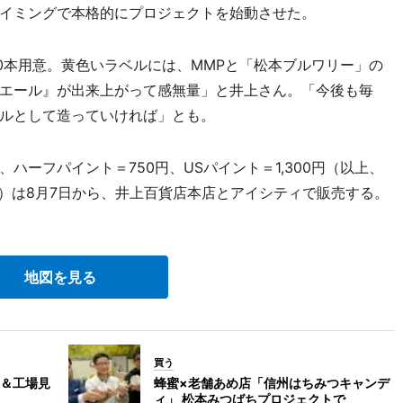
イミングで本格的にプロジェクトを始動させた。
0本用意。黄色いラベルには、MMPと「松本ブルワリー」の
エール』が出来上がって感無量」と井上さん。「今後も毎
ルとして造っていければ」とも。
ーフパイント＝750円、USパイント＝1,300円（以上、
ル）は8月7日から、井上百貨店本店とアイシティで販売する。
地図を見る
買う
＆工場見
蜂蜜×老舗あめ店「信州はちみつキャンデ
ィ」 松本みつばちプロジェクトで