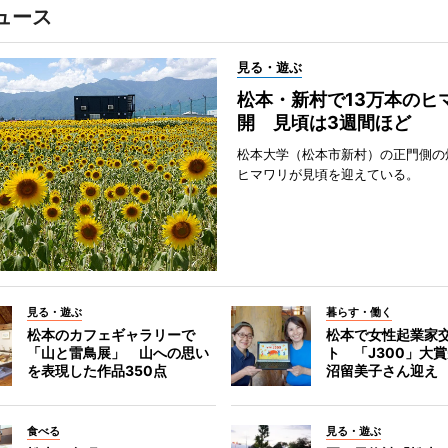
ュース
見る・遊ぶ
松本・新村で13万本のヒ
開 見頃は3週間ほど
松本大学（松本市新村）の正門側の
ヒマワリが見頃を迎えている。
見る・遊ぶ
暮らす・働く
松本のカフェギャラリーで
松本で女性起業家
「山と雷鳥展」 山への思い
ト 「J300」大
を表現した作品350点
沼留美子さん迎え
食べる
見る・遊ぶ