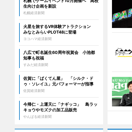
札幌でゲームイベント10月開催へ 高校
生向け企画を新設
札幌経済新聞
火星を旅するVR体験アトラクション
みなとみらいPLOT48に登場
ヨコハマ経済新聞
八広で町名誕生60周年祝賀会 小池都
知事も祝福
すみだ経済新聞
佐賀に「ばくてん屋」 「シルク・ド
ゥ・ソレイユ」元パフォーマーが指導
佐賀経済新聞
今帰仁・上運天に「ナギッコ」 島ラッ
キョウやモズクの加工品販売
やんばる経済新聞