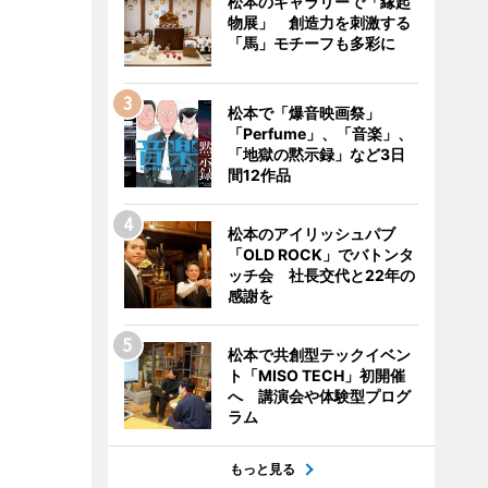
松本のギャラリーで「縁起
物展」 創造力を刺激する
「馬」モチーフも多彩に
松本で「爆音映画祭」
「Perfume」、「音楽」、
「地獄の黙示録」など3日
間12作品
松本のアイリッシュパブ
「OLD ROCK」でバトンタ
ッチ会 社長交代と22年の
感謝を
松本で共創型テックイベン
ト「MISO TECH」初開催
へ 講演会や体験型プログ
ラム
もっと見る