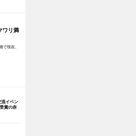
マワリ満
畑で現在、
交流イベン
賞受賞の赤