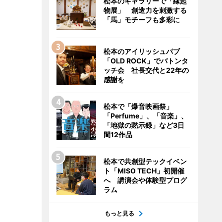
松本のギャラリーで「縁起
物展」 創造力を刺激する
「馬」モチーフも多彩に
松本のアイリッシュパブ
「OLD ROCK」でバトンタ
ッチ会 社長交代と22年の
感謝を
松本で「爆音映画祭」
「Perfume」、「音楽」、
「地獄の黙示録」など3日
間12作品
松本で共創型テックイベン
ト「MISO TECH」初開催
へ 講演会や体験型プログ
ラム
もっと見る