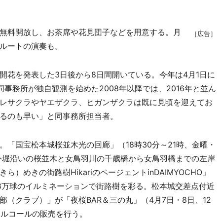
無料開放し、お茶席や花見団子などを用意する。月
［広告］
ルートの演奏も。
花を発表した3日後から8日間開いている。今年は4月1日に
事務所が独自観測を始めた2008年以降では、2016年と並ん
レサクラやヤエザクラ、ヒガンザクラは既に見頃を迎えてお
るのも早い」と同事務所担当者。
「国宝松本城桜並木光の回廊」（18時30分～21時、金曜・
城外堀沿いの桜並木と女鳥羽川の千歳橋から女鳥羽橋までの左岸
めきの街路樹HikariのページェントinDAIMYOCHO」
催。8万球のイルミネーションで街路樹を彩る。松本城交差点付近
（クラブ）」が「夜桜BAR＆三の丸」（4月7日・8日、12
アルコールの販売を行う。