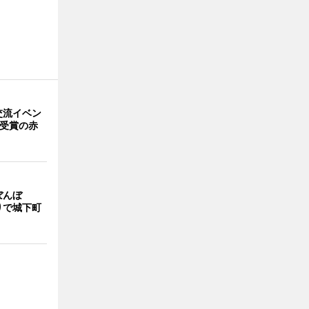
交流イベン
賞受賞の赤
ぼんぼ
りで城下町