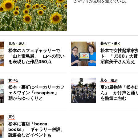
ヒマワリが見頃を迎えている。
見る・遊ぶ
暮らす・働く
松本のカフェギャラリーで
松本で女性起業家
「山と雷鳥展」 山への思い
ト 「J300」大
を表現した作品350点
沼留美子さん迎え
食べる
見る・遊ぶ
松本・裏町にベーカリーカフ
夏の風物詩「松本
ェ＆ワイン「escapism」
ん」 かけ声と踊
朝からゆっくりと
を熱気に包む
買う
松本に書店「bocca
books」 ギャラリー併設、
読書会などイベントも