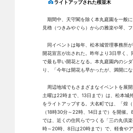
ライトアップされた桜並木
期間中、天守閣を除く本丸庭園を一般に
見櫓（つきみやぐら）からの雅楽や琴、フ
同イベントは毎年、松本城管理事務所が開
開花宣言が出された。昨年より3日早く、同
で最も早い開花となる。本丸庭園内のシダ
り、「今年は開花も早かったが、満開にな
周辺地域でもさまざまなイベントを展開。
土曜は22時まで、13日まで）は、松本
をライトアップする。大名町では、「煌（きら）
（18時30分～22時、14日まで）を開
では、近くの住民らでつくる「三の丸倶楽部
時～20時、8日は20時まで）で、軽食や