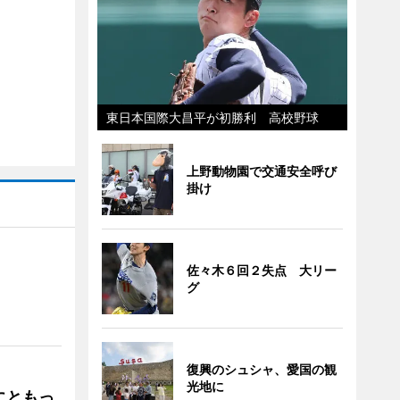
東日本国際大昌平が初勝利 高校野球
上野動物園で交通安全呼び
掛け
佐々木６回２失点 大リー
グ
」
復興のシュシャ、愛国の観
光地に
にともっ