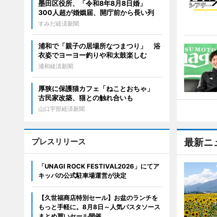
墨田区役所、「令和8年8月8日婚」
300人超が婚姻届、開庁前から長い列
すみだ経済新聞
浦和で「親子の居場所なつまつり」 浴
衣姿でヨーヨー釣りや和太鼓楽しむ
浦和経済新聞
厚狭に保護猫カフェ「ねことおちゃ」
古民家改築、猫との触れ合いも
山口宇部経済新聞
プレスリリース
最新ニ
「UNAGI ROCK FESTIVAL2026」にてア
キッパの公式駐車場運営が決定
【久世福商店特別セール】お盆のランチを
もっと手軽に。8月8日～人気パスタソース
まとめ買いセール開催