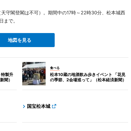
（天守閣登閣は不可）。期間中の17時～22時30分、松本城西
日まで。
地図を見る
食べる
 特製升
松本10蔵の地酒飲み歩きイベント 「花見
新聞）
の季節、2会場巡って」（松本経済新聞）
国宝松本城