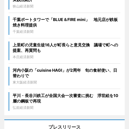
狭山経済新聞
千葉ポートタワーで「BLUE＆FIRE mini」 地元店が鉄板
焼き料理提供
千葉経済新聞
上里町の児童生徒16人が町長らと意見交換 議場で町への
提案、再質問も
本庄経済新聞
河内小阪の「cuisine HAGI」が2周年 旬の食材使い、日
替わりで
東大阪経済新聞
平川・長谷川鉄工が全国大会一次審査に挑む 浮世絵を10
層の鋼板で再現
弘前経済新聞
プレスリリース