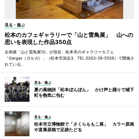
見る・遊ぶ
松本のカフェギャラリーで「山と雷鳥展」 山への
思いを表現した作品350点
企画展「山と雷鳥展10」が現在、松本市のギャラリーカフェ
「Gargas（ガルガ）」（松本市深志3、TEL 0263-39-5556）で開催さ
れている。
見る・遊ぶ
夏の風物詩「松本ぼんぼん」 かけ声と踊りで城下
町を熱気に包む
見る・遊ぶ
松本市立博物館で「さくらももこ展」 カラー原画
や直筆原稿で足跡たどる