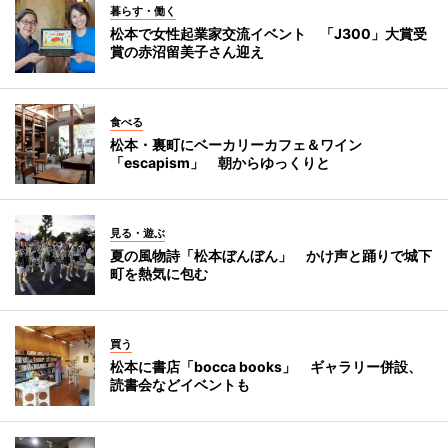
暮らす・働く
松本で女性起業家交流イベント 「J300」大賞受
賞の赤沼留美子さん迎え
食べる
松本・裏町にベーカリーカフェ＆ワイン
「escapism」 朝からゆっくりと
見る・遊ぶ
夏の風物詩「松本ぼんぼん」 かけ声と踊りで城下
町を熱気に包む
買う
松本に書店「bocca books」 ギャラリー併設、
読書会などイベントも