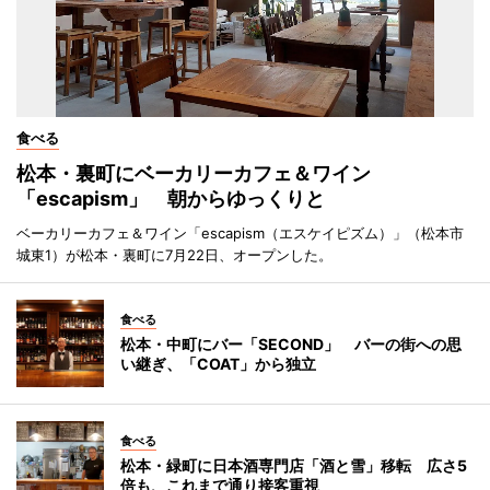
食べる
松本・裏町にベーカリーカフェ＆ワイン
「escapism」 朝からゆっくりと
ベーカリーカフェ＆ワイン「escapism（エスケイピズム）」（松本市
城東1）が松本・裏町に7月22日、オープンした。
食べる
松本・中町にバー「SECOND」 バーの街への思
い継ぎ、「COAT」から独立
食べる
松本・緑町に日本酒専門店「酒と雪」移転 広さ5
倍も、これまで通り接客重視