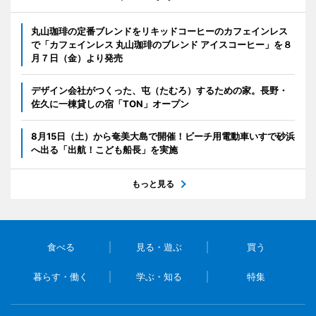
丸山珈琲の定番ブレンドをリキッドコーヒーのカフェインレス
で「カフェインレス 丸山珈琲のブレンド アイスコーヒー」を８
月７日（金）より発売
デザイン会社がつくった、屯（たむろ）するための家。長野・
佐久に一棟貸しの宿「TON」オープン
8月15日（土）から奄美大島で開催！ビーチ用電動車いすで砂浜
へ出る「出航！こども船長」を実施
もっと見る
食べる
見る・遊ぶ
買う
暮らす・働く
学ぶ・知る
特集