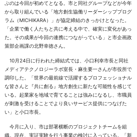
ぶのは今回が初めてとなる。市と同社グループなどが今年
から取り組んでいる「地方創生協働リーダーシッププログ
ラム（MICHIKARA）」が協定締結のきっかけとなった。
「企業で働く人たちと共に考える中で、確実に変化があっ
た。その成果が今回の連携につながっている」と市企画政
策部企画課の北野幸徳さん。
10月24日に行われた締結式では、小口利幸市長と同社
メディアテクノロジーラボ室長・麻生要一さんが市役所で
調印した。「世界の最前線で活躍するプロフェッショナル
な皆さんと『共に創る』地方創生に新たな可能性を感じて
いる。起業家を地域で育てることは強みになるし、市職員
が刺激を受けることでより良いサービス提供につなげた
い」と小口市長。
今月に入り、市は部署横断のプロジェクトチームを組
織。現在、実証実験を行う事業の検討に入っている。「新