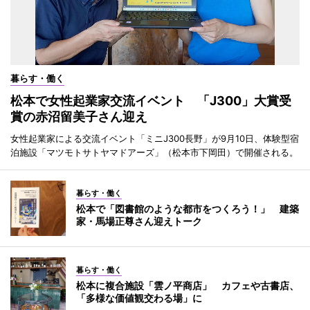
暮らす・働く
松本で女性起業家交流イベント 「J300」大賞受
賞の赤沼留美子さん迎え
女性起業家による交流イベント「ミニJ300長野」が9月10日、体験型宿
泊施設「マツモトサトヤマドアーズ」（松本市下岡田）で開催される。
暮らす・働く
松本で「図書館のような都市をつくろう！」 建築
家・馬場正尊さん迎えトーク
暮らす・働く
松本に複合施設「雲ノ平商店」 カフェや古書店、
「多様な価値観交わる場」に