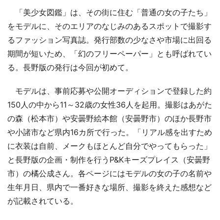
「美少女図鑑」は、その街に住む「普通の女の子たち」
をモデルに、そのエリアのなじみのあるスポットで撮影す
るファッション写真誌。発行部数の少なさや市場に出回る
期間が短いため、「幻のフリーペーパー」とも呼ばれてい
る。長野版の発行は今回が初めて。
モデルは、事前応募や公開オーディションで登録した約
150人の中から11～32歳の女性36人を起用。撮影はあがた
の森（松本市）や安曇野絵本館（安曇野市）のほか長野市
や小諸市など県内16カ所で行った。「リアル感を出すため
に衣装は自前、メークもほとんど自分でやってもらった」
と長野版の企画・制作を行うP&Kキーズプレイス（安曇野
市）の橘公成さん。各ページにはモデルの女の子の名前や
生年月日、県内で一番好きな場所、撮影を終えた感想など
が記載されている。