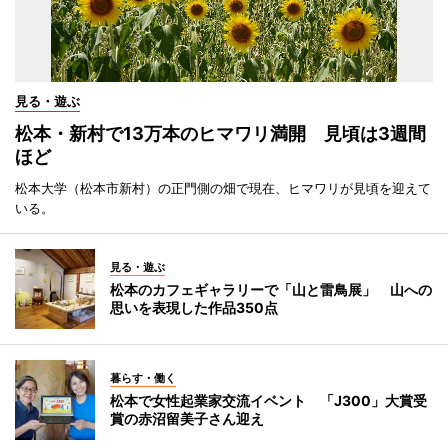
見る・遊ぶ
松本・新村で13万本のヒマワリ満開 見頃は3週間
ほど
松本大学（松本市新村）の正門側の畑で現在、ヒマワリが見頃を迎えて
いる。
見る・遊ぶ
松本のカフェギャラリーで「山と雷鳥展」 山への
思いを表現した作品350点
暮らす・働く
松本で女性起業家交流イベント 「J300」大賞受
賞の赤沼留美子さん迎え