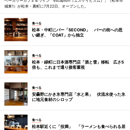
ベーカリーカフェ＆ワイン「escapism（エスケイピズム）」（松本市
城東1）が松本・裏町に7月22日、オープンした。
食べる
松本・中町にバー「SECOND」 バーの街への思
い継ぎ、「COAT」から独立
食べる
松本・緑町に日本酒専門店「酒と雪」移転 広さ5
倍も、これまで通り接客重視
食べる
安曇野にかき氷専門店「水と果」 伏流水使った氷
に地元食材のシロップ
食べる
松本駅近くに「役満」 「ラーメンも食べられる居