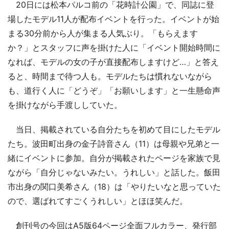
20日には松本パルコ前の「花時計公園」で、同誌に登
場したモデル11人が配布イベントを行った。イベントが始
まる30分前から人が集まる人気ぶり。「もらえます
か？」とスタッフに声を掛けた人に「イベント開始時間に
なれば、モデルの女の子が直接配布しますけど…」と答え
ると、時間まで待つ人も。モデルたちは慣れないながら
も、道行く人に「どうぞ」「お願いします」と一生懸命声
を掛けながら手渡ししていた。
当日、掲載されている自分たちを初めて目にしたモデル
たち。波田町出身の金子詩音さん（11）は母親や兄弟と一
緒にイベントに参加。自分が掲載されたページを家族で見
ながら「自分じゃないみたい。うれしい」と話した。飯田
市出身の関口美希さん（18）は「やりたいなと思っていた
ので、選ばれてすごくうれしい」とほほ笑んだ。
創刊号の今回はA5版64ページ全面フルカラー、発行部