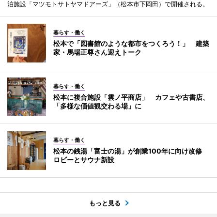
泊施設「マツモトサトヤマドアーズ」（松本市下岡田）で開催される。
暮らす・働く
松本で「図書館のような都市をつくろう！」 建築
家・馬場正尊さん迎えトーク
暮らす・働く
松本に複合施設「雲ノ平商店」 カフェや古書店、
「多様な価値観交わる場」に
暮らす・働く
松本の銭湯「富士の湯」が創業100年に向け改修
ロビーとサウナ新設
もっと見る