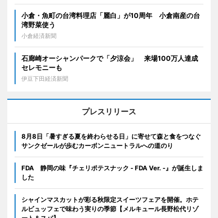
小倉・魚町の台湾料理店「麗白」が10周年 小倉南産の台
湾野菜使う
小倉経済新聞
石廊崎オーシャンパークで「夕涼会」 来場100万人達成
セレモニーも
伊豆下田経済新聞
プレスリリース
8月8日「暑すぎる夏を終わらせる日」に寄せて森と食をつなぐ
サンクゼールが歩むカーボンニュートラルへの道のり
FDA 静岡の味『チェリポテスナック - FDA Ver. -』が誕生しま
した
シャインマスカットが彩る秋限定スイーツフェアを開催。ホテ
ルビュッフェで味わう実りの季節【メルキュール長野松代リゾ
ート＆スパ】