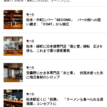
城東1）が松本・裏町に7月22日、オープンした。
食べる
松本・中町にバー「SECOND」 バーの街への思
い継ぎ、「COAT」から独立
食べる
松本・緑町に日本酒専門店「酒と雪」移転 広さ5
倍も、これまで通り接客重視
食べる
安曇野にかき氷専門店「水と果」 伏流水使った氷
に地元食材のシロップ
食べる
松本駅近くに「役満」 「ラーメンも食べられる居
酒屋」コンセプトに