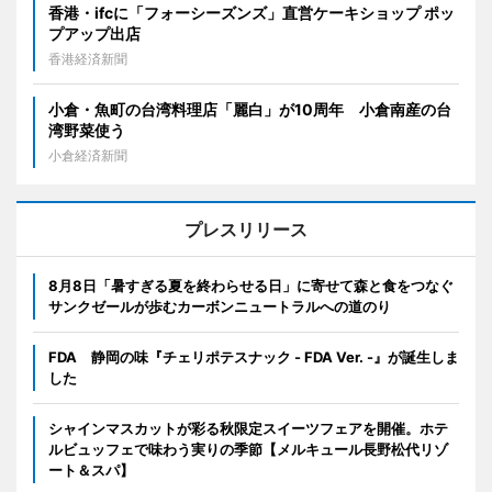
香港・ifcに「フォーシーズンズ」直営ケーキショップ ポッ
プアップ出店
香港経済新聞
小倉・魚町の台湾料理店「麗白」が10周年 小倉南産の台
湾野菜使う
小倉経済新聞
プレスリリース
8月8日「暑すぎる夏を終わらせる日」に寄せて森と食をつなぐ
サンクゼールが歩むカーボンニュートラルへの道のり
FDA 静岡の味『チェリポテスナック - FDA Ver. -』が誕生しま
した
シャインマスカットが彩る秋限定スイーツフェアを開催。ホテ
ルビュッフェで味わう実りの季節【メルキュール長野松代リゾ
ート＆スパ】