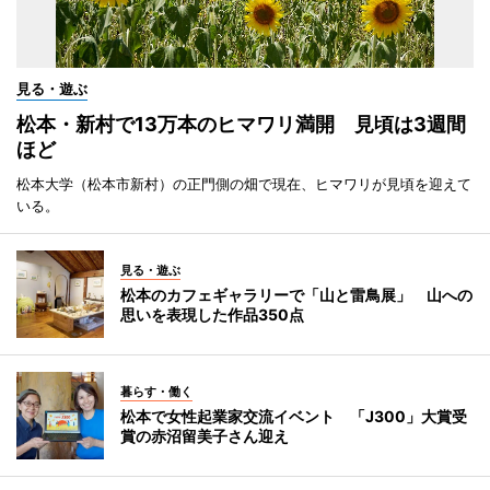
見る・遊ぶ
松本・新村で13万本のヒマワリ満開 見頃は3週間
ほど
松本大学（松本市新村）の正門側の畑で現在、ヒマワリが見頃を迎えて
いる。
見る・遊ぶ
松本のカフェギャラリーで「山と雷鳥展」 山への
思いを表現した作品350点
暮らす・働く
松本で女性起業家交流イベント 「J300」大賞受
賞の赤沼留美子さん迎え