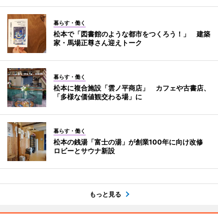
暮らす・働く
松本で「図書館のような都市をつくろう！」 建築
家・馬場正尊さん迎えトーク
暮らす・働く
松本に複合施設「雲ノ平商店」 カフェや古書店、
「多様な価値観交わる場」に
暮らす・働く
松本の銭湯「富士の湯」が創業100年に向け改修
ロビーとサウナ新設
もっと見る