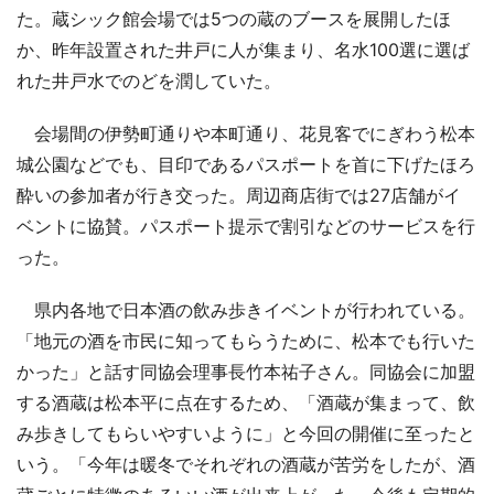
た。蔵シック館会場では5つの蔵のブースを展開したほ
か、昨年設置された井戸に人が集まり、名水100選に選ば
れた井戸水でのどを潤していた。
会場間の伊勢町通りや本町通り、花見客でにぎわう松本
城公園などでも、目印であるパスポートを首に下げたほろ
酔いの参加者が行き交った。周辺商店街では27店舗がイ
ベントに協賛。パスポート提示で割引などのサービスを行
った。
県内各地で日本酒の飲み歩きイベントが行われている。
「地元の酒を市民に知ってもらうために、松本でも行いた
かった」と話す同協会理事長竹本祐子さん。同協会に加盟
する酒蔵は松本平に点在するため、「酒蔵が集まって、飲
み歩きしてもらいやすいように」と今回の開催に至ったと
いう。「今年は暖冬でそれぞれの酒蔵が苦労をしたが、酒