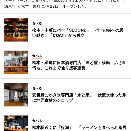
ベーカリーカフェ＆ワイン「escapism（エスケイピズム）」（松本市
城東1）が松本・裏町に7月22日、オープンした。
食べる
松本・中町にバー「SECOND」 バーの街への思
い継ぎ、「COAT」から独立
食べる
松本・緑町に日本酒専門店「酒と雪」移転 広さ5
倍も、これまで通り接客重視
食べる
安曇野にかき氷専門店「水と果」 伏流水使った氷
に地元食材のシロップ
食べる
松本駅近くに「役満」 「ラーメンも食べられる居