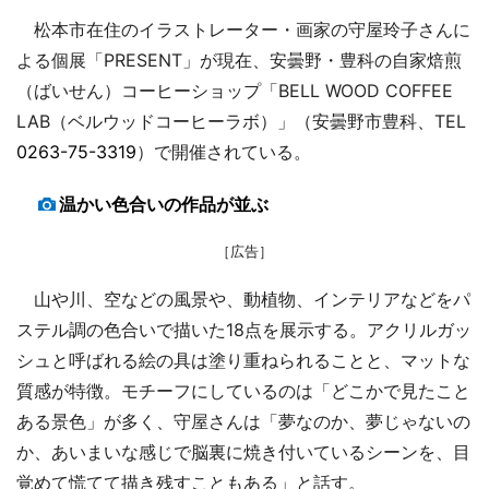
松本市在住のイラストレーター・画家の守屋玲子さんに
よる個展「PRESENT」が現在、安曇野・豊科の自家焙煎
（ばいせん）コーヒーショップ「BELL WOOD COFFEE
LAB（ベルウッドコーヒーラボ）」（安曇野市豊科、TEL
0263-75-3319
）で開催されている。
温かい色合いの作品が並ぶ
［広告］
山や川、空などの風景や、動植物、インテリアなどをパ
ステル調の色合いで描いた18点を展示する。アクリルガッ
シュと呼ばれる絵の具は塗り重ねられることと、マットな
質感が特徴。モチーフにしているのは「どこかで見たこと
ある景色」が多く、守屋さんは「夢なのか、夢じゃないの
か、あいまいな感じで脳裏に焼き付いているシーンを、目
覚めて慌てて描き残すこともある」と話す。