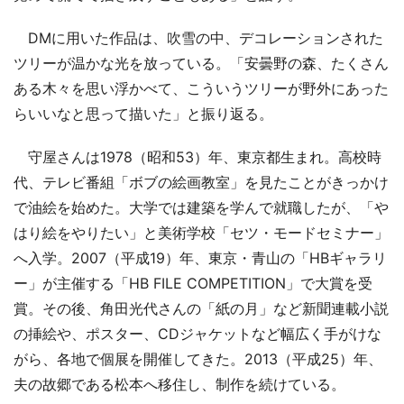
DMに用いた作品は、吹雪の中、デコレーションされた
ツリーが温かな光を放っている。「安曇野の森、たくさん
ある木々を思い浮かべて、こういうツリーが野外にあった
らいいなと思って描いた」と振り返る。
守屋さんは1978（昭和53）年、東京都生まれ。高校時
代、テレビ番組「ボブの絵画教室」を見たことがきっかけ
で油絵を始めた。大学では建築を学んで就職したが、「や
はり絵をやりたい」と美術学校「セツ・モードセミナー」
へ入学。2007（平成19）年、東京・青山の「HBギャラリ
ー」が主催する「HB FILE COMPETITION」で大賞を受
賞。その後、角田光代さんの「紙の月」など新聞連載小説
の挿絵や、ポスター、CDジャケットなど幅広く手がけな
がら、各地で個展を開催してきた。2013（平成25）年、
夫の故郷である松本へ移住し、制作を続けている。