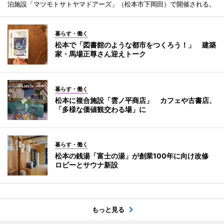
泊施設「マツモトサトヤマドアーズ」（松本市下岡田）で開催される。
暮らす・働く
松本で「図書館のような都市をつくろう！」 建築
家・馬場正尊さん迎えトーク
暮らす・働く
松本に複合施設「雲ノ平商店」 カフェや古書店、
「多様な価値観交わる場」に
暮らす・働く
松本の銭湯「富士の湯」が創業100年に向け改修
ロビーとサウナ新設
もっと見る