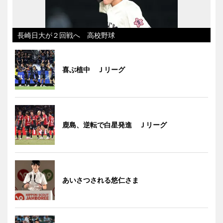
長崎日大が２回戦へ 高校野球
喜ぶ植中 Ｊリーグ
鹿島、逆転で白星発進 Ｊリーグ
あいさつされる悠仁さま