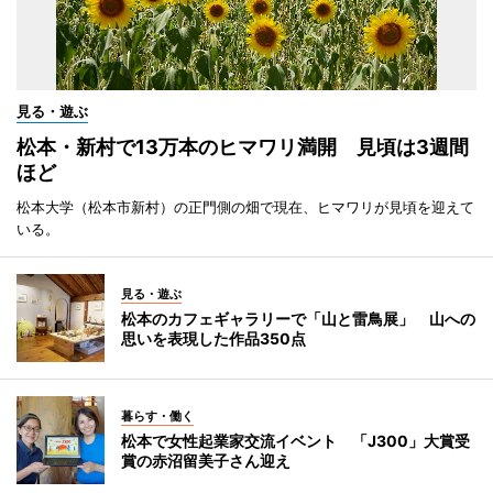
見る・遊ぶ
松本・新村で13万本のヒマワリ満開 見頃は3週間
ほど
松本大学（松本市新村）の正門側の畑で現在、ヒマワリが見頃を迎えて
いる。
見る・遊ぶ
松本のカフェギャラリーで「山と雷鳥展」 山への
思いを表現した作品350点
暮らす・働く
松本で女性起業家交流イベント 「J300」大賞受
賞の赤沼留美子さん迎え