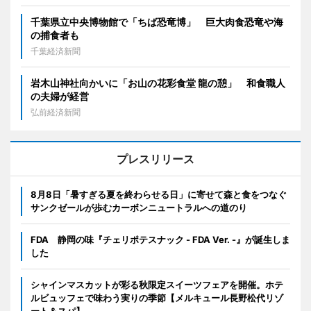
千葉県立中央博物館で「ちば恐竜博」 巨大肉食恐竜や海
の捕食者も
千葉経済新聞
岩木山神社向かいに「お山の花彩食堂 龍の憩」 和食職人
の夫婦が経営
弘前経済新聞
プレスリリース
8月8日「暑すぎる夏を終わらせる日」に寄せて森と食をつなぐ
サンクゼールが歩むカーボンニュートラルへの道のり
FDA 静岡の味『チェリポテスナック - FDA Ver. -』が誕生しま
した
シャインマスカットが彩る秋限定スイーツフェアを開催。ホテ
ルビュッフェで味わう実りの季節【メルキュール長野松代リゾ
ート＆スパ】