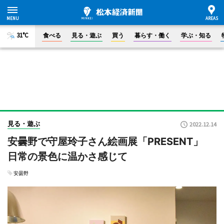
31°C
食べる
見る・遊ぶ
買う
暮らす・働く
学ぶ・知る
見る・遊ぶ
2022.12.14
安曇野で守屋玲子さん絵画展「PRESENT」
日常の景色に温かさ感じて
安曇野