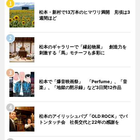
松本・新村で13万本のヒマワリ満開 見頃は3
週間ほど
松本のギャラリーで「縁起物展」 創造力を
刺激する「馬」モチーフも多彩に
松本で「爆音映画祭」 「Perfume」、「音
楽」、「地獄の黙示録」など3日間12作品
松本のアイリッシュパブ「OLD ROCK」でバ
トンタッチ会 社長交代と22年の感謝を