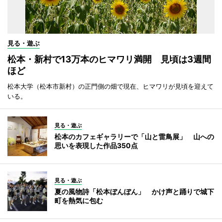
見る・遊ぶ
松本・新村で13万本のヒマワリ満開 見頃は3週間
ほど
松本大学（松本市新村）の正門側の畑で現在、ヒマワリが見頃を迎えて
いる。
見る・遊ぶ
松本のカフェギャラリーで「山と雷鳥展」 山への
思いを表現した作品350点
見る・遊ぶ
夏の風物詩「松本ぼんぼん」 かけ声と踊りで城下
町を熱気に包む