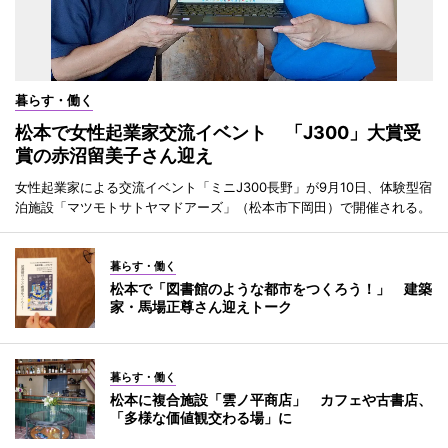
暮らす・働く
松本で女性起業家交流イベント 「J300」大賞受
賞の赤沼留美子さん迎え
女性起業家による交流イベント「ミニJ300長野」が9月10日、体験型宿
泊施設「マツモトサトヤマドアーズ」（松本市下岡田）で開催される。
暮らす・働く
松本で「図書館のような都市をつくろう！」 建築
家・馬場正尊さん迎えトーク
暮らす・働く
松本に複合施設「雲ノ平商店」 カフェや古書店、
「多様な価値観交わる場」に