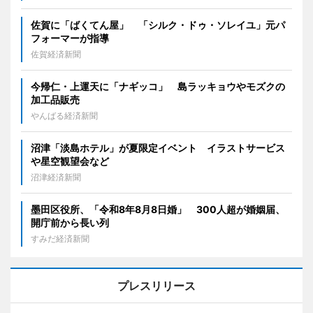
佐賀に「ばくてん屋」 「シルク・ドゥ・ソレイユ」元パ
フォーマーが指導
佐賀経済新聞
今帰仁・上運天に「ナギッコ」 島ラッキョウやモズクの
加工品販売
やんばる経済新聞
沼津「淡島ホテル」が夏限定イベント イラストサービス
や星空観望会など
沼津経済新聞
墨田区役所、「令和8年8月8日婚」 300人超が婚姻届、
開庁前から長い列
すみだ経済新聞
プレスリリース