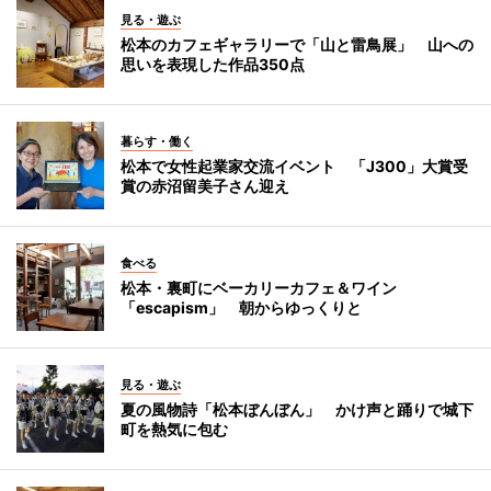
見る・遊ぶ
松本のカフェギャラリーで「山と雷鳥展」 山への
思いを表現した作品350点
暮らす・働く
松本で女性起業家交流イベント 「J300」大賞受
賞の赤沼留美子さん迎え
食べる
松本・裏町にベーカリーカフェ＆ワイン
「escapism」 朝からゆっくりと
見る・遊ぶ
夏の風物詩「松本ぼんぼん」 かけ声と踊りで城下
町を熱気に包む