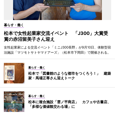
暮らす・働く
松本で女性起業家交流イベント 「J300」大賞受
賞の赤沼留美子さん迎え
女性起業家による交流イベント「ミニJ300長野」が9月10日、体験型宿
泊施設「マツモトサトヤマドアーズ」（松本市下岡田）で開催される。
暮らす・働く
松本で「図書館のような都市をつくろう！」 建築
家・馬場正尊さん迎えトーク
暮らす・働く
松本に複合施設「雲ノ平商店」 カフェや古書店、
「多様な価値観交わる場」に