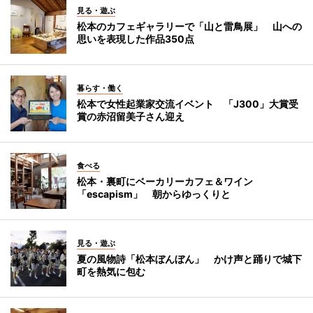
見る・遊ぶ
松本のカフェギャラリーで「山と雷鳥展」 山への
思いを表現した作品350点
暮らす・働く
松本で女性起業家交流イベント 「J300」大賞受
賞の赤沼留美子さん迎え
食べる
松本・裏町にベーカリーカフェ＆ワイン
「escapism」 朝からゆっくりと
見る・遊ぶ
夏の風物詩「松本ぼんぼん」 かけ声と踊りで城下
町を熱気に包む