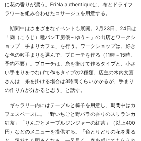
に花の香りが漂う。EriNa authentiqueは、布とドライフ
ラワーを組み合わせたコサージュを用意する。
期間中はさまざまなイベントも展開。2月23日、24日は
「麹（こうじ）種パン工房優～ゆう～」の出店とワークシ
ョップ「手まりカフェ」を行う。ワークショップは、好き
な色の粒手まりを選んで、ブローチを作る（11時～15時、
予約不要）。ブローチは、糸を掛けて作るタイプと、小さ
い手まりをつなげて作るタイプの2種類。店主の木内文嘉
さんは「糸を掛ける場合は3時間くらいかかるが、手まり
の作り方が分かると思う」と話す。
ギャラリー内にはテーブルと椅子を用意し、期間中はカ
フェスペースに。「野いちごと野バラの香りのスリランカ
紅茶」「りんごとメープルジンジャーの紅茶」（以上400
円）などのメニューを提供する。「色とりどりの花を見る
と、気持ちも明るくなる。一足早く、春を感じてもらえれ