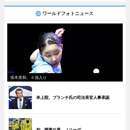
ワールドフォトニュース
張本美和、４強入り
米上院、ブランチ氏の司法長官人事承認
柏、開幕白星 Ｊリーグ