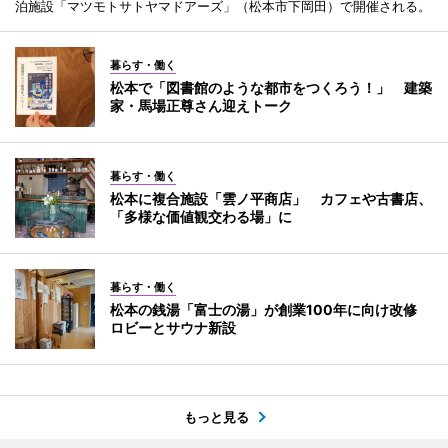
泊施設「マツモトサトヤマドアーズ」（松本市下岡田）で開催される。
暮らす・働く
松本で「図書館のような都市をつくろう！」 建築
家・馬場正尊さん迎えトーク
暮らす・働く
松本に複合施設「雲ノ平商店」 カフェや古書店、
「多様な価値観交わる場」に
暮らす・働く
松本の銭湯「富士の湯」が創業100年に向け改修
ロビーとサウナ新設
もっと見る