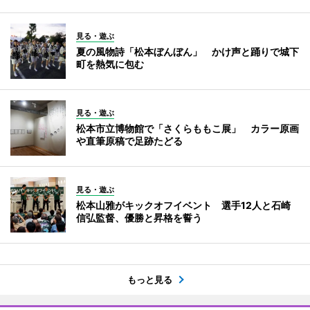
見る・遊ぶ
夏の風物詩「松本ぼんぼん」 かけ声と踊りで城下
町を熱気に包む
見る・遊ぶ
松本市立博物館で「さくらももこ展」 カラー原画
や直筆原稿で足跡たどる
見る・遊ぶ
松本山雅がキックオフイベント 選手12人と石崎
信弘監督、優勝と昇格を誓う
もっと見る