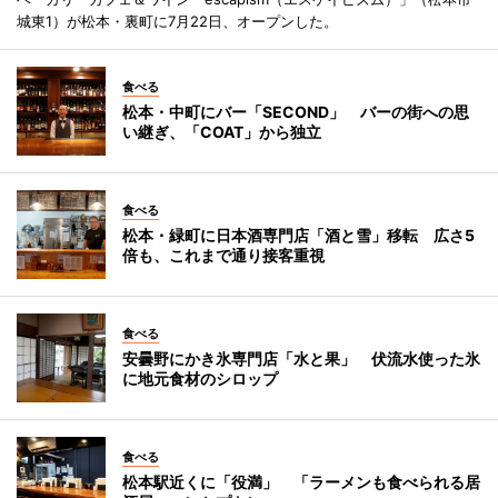
城東1）が松本・裏町に7月22日、オープンした。
食べる
松本・中町にバー「SECOND」 バーの街への思
い継ぎ、「COAT」から独立
食べる
松本・緑町に日本酒専門店「酒と雪」移転 広さ5
倍も、これまで通り接客重視
食べる
安曇野にかき氷専門店「水と果」 伏流水使った氷
に地元食材のシロップ
食べる
松本駅近くに「役満」 「ラーメンも食べられる居