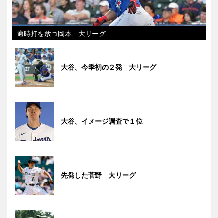
適時打を放つ岡本 大リーグ
大谷、今季初の２発 大リーグ
大谷、イメージ調査で１位
先発した菅野 大リーグ