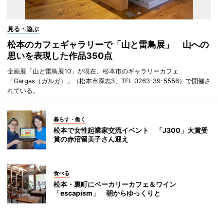
見る・遊ぶ
松本のカフェギャラリーで「山と雷鳥展」 山への
思いを表現した作品350点
企画展「山と雷鳥展10」が現在、松本市のギャラリーカフェ
「Gargas（ガルガ）」（松本市深志3、TEL 0263-39-5556）で開催さ
れている。
暮らす・働く
松本で女性起業家交流イベント 「J300」大賞受
賞の赤沼留美子さん迎え
食べる
松本・裏町にベーカリーカフェ＆ワイン
「escapism」 朝からゆっくりと