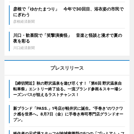
彦根で「ゆかたまつり」 今年で30回目、浴衣姿の市民で
にぎわう
彦根経済新聞
川口・歓喜院で「笑撃演奏怪」 音楽と怪談と漫才で夏の
夜を彩る
川口経済新聞
プレスリリース
【締切間近】秋の野沢温泉を遊び尽くす！「第6回 野沢温泉自
転車祭」エントリー終了迫る。一流ブランド参画＆スキー場シ
ーズンパスが狙えるラストチャンス！
新ブランド「PASS.」1号店が軽井沢に誕生。“手巻き”のワクワ
ク感を世界へ。8月7日（金）に手巻き寿司専門店グランドオー
プン。
移住者の元式場スタッフが地域密着型の5つの「プレミアム・フ