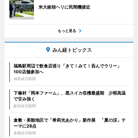
米大統領ヘリに民間機接近
もっと見る
みん経トピックス
福島駅周辺で飲食店巡り「きて！みて！呑んでラリー」
100店舗参加へ
福島経済新聞
下條村「岡本ファーム」、黒スイカ収穫最盛期 少雨高温
で甘み強く
飯田経済新聞
倉敷・美観地区で「希莉光あかり」新作展 「夏の涼」テ
ーマに28点
倉敷経済新聞