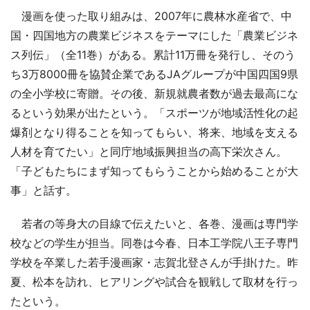
漫画を使った取り組みは、2007年に農林水産省で、中
国・四国地方の農業ビジネスをテーマにした「農業ビジネ
ス列伝」（全11巻）がある。累計11万冊を発行し、そのう
ち3万8000冊を協賛企業であるJAグループが中国四国9県
の全小学校に寄贈。その後、新規就農者数が過去最高にな
るという効果が出たという。「スポーツが地域活性化の起
爆剤となり得ることを知ってもらい、将来、地域を支える
人材を育てたい」と同庁地域振興担当の高下栄次さん。
「子どもたちにまず知ってもらうことから始めることが大
事」と話す。
若者の等身大の目線で伝えたいと、各巻、漫画は専門学
校などの学生が担当。同巻は今春、日本工学院八王子専門
学校を卒業した若手漫画家・志賀北登さんが手掛けた。昨
夏、松本を訪れ、ヒアリングや試合を観戦して取材を行っ
たという。