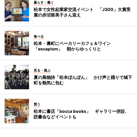
暮らす・働く
松本で女性起業家交流イベント 「J300」大賞受
賞の赤沼留美子さん迎え
食べる
松本・裏町にベーカリーカフェ＆ワイン
「escapism」 朝からゆっくりと
見る・遊ぶ
夏の風物詩「松本ぼんぼん」 かけ声と踊りで城下
町を熱気に包む
買う
松本に書店「bocca books」 ギャラリー併設、
読書会などイベントも