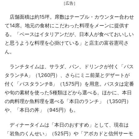
［広告］
店舗面積は約15坪。席数はテーブル・カウンター合わせ
て14席。地元の食材にこだわった料理をメーンに提供す
る。「ベースはイタリアンだが、日本人が食べておいしい
と思うような料理を心掛けている」と店主の富谷憲司さ
ん。
ランチタイムは、サラダ、パン、ドリンクが付く「パス
タランチA」（1,260円）、さらにミニ前菜とデザートが
付く「パスタランチB」（1,575円）を用意。パスタは定番
や旬の素材を使った5種類ほどから選べる。ほかに、本日
の肉料理か魚料理を選べる「本日のランチ」（1,350円）
や、「本日の丼」（945円）も。
ディナータイムは「本日のおすすめ」として、現在は
「岩魚のくんせい」（525円）や「アボカドと信州サーモ