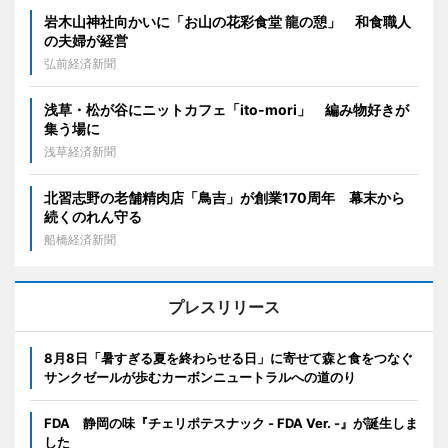
岩木山神社向かいに「お山の花彩食堂 龍の憩」 和食職人
の夫婦が経営
弘前経済新聞
浅草・松が谷にニットカフェ「ito-mori」 編み物好きが
集う場に
浅草経済新聞
北習志野の老舗精肉店「鳥吉」が創業170周年 幕末から
続くのれん守る
船橋経済新聞
プレスリリース
8月8日「暑すぎる夏を終わらせる日」に寄せて森と食をつなぐ
サンクゼールが歩むカーボンニュートラルへの道のり
FDA 静岡の味『チェリポテスナック - FDA Ver. -』が誕生しま
した