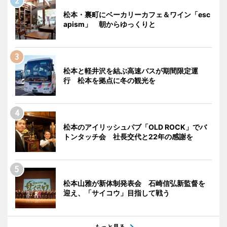
松本・裏町にベーカリーカフェ＆ワイン「esc
apism」 朝からゆっくりと
松本と軽井沢を結ぶ高速バスが期間限定運
行 松本を拠点に冬の観光を
松本のアイリッシュパブ「OLD ROCK」でバ
トンタッチ会 社長交代と22年の感謝を
松本山雅が新体制発表会 石崎信弘新監督を
迎え、「サイコウ」目指して戦う
もっと見る