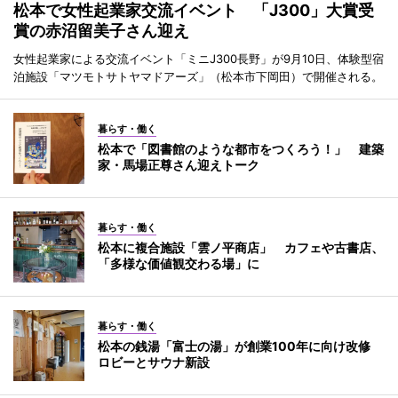
松本で女性起業家交流イベント 「J300」大賞受
賞の赤沼留美子さん迎え
女性起業家による交流イベント「ミニJ300長野」が9月10日、体験型宿
泊施設「マツモトサトヤマドアーズ」（松本市下岡田）で開催される。
暮らす・働く
松本で「図書館のような都市をつくろう！」 建築
家・馬場正尊さん迎えトーク
暮らす・働く
松本に複合施設「雲ノ平商店」 カフェや古書店、
「多様な価値観交わる場」に
暮らす・働く
松本の銭湯「富士の湯」が創業100年に向け改修
ロビーとサウナ新設