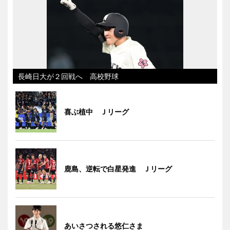
長崎日大が２回戦へ 高校野球
喜ぶ植中 Ｊリーグ
鹿島、逆転で白星発進 Ｊリーグ
あいさつされる悠仁さま