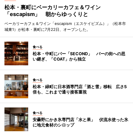
松本・裏町にベーカリーカフェ＆ワイン
「escapism」 朝からゆっくりと
ベーカリーカフェ＆ワイン「escapism（エスケイピズム）」（松本市
城東1）が松本・裏町に7月22日、オープンした。
食べる
松本・中町にバー「SECOND」 バーの街への思
い継ぎ、「COAT」から独立
食べる
松本・緑町に日本酒専門店「酒と雪」移転 広さ5
倍も、これまで通り接客重視
食べる
安曇野にかき氷専門店「水と果」 伏流水使った氷
に地元食材のシロップ