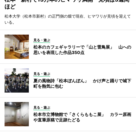
ほど
松本大学（松本市新村）の正門側の畑で現在、ヒマワリが見頃を迎えて
いる。
見る・遊ぶ
松本のカフェギャラリーで「山と雷鳥展」 山への
思いを表現した作品350点
見る・遊ぶ
夏の風物詩「松本ぼんぼん」 かけ声と踊りで城下
町を熱気に包む
見る・遊ぶ
松本市立博物館で「さくらももこ展」 カラー原画
や直筆原稿で足跡たどる