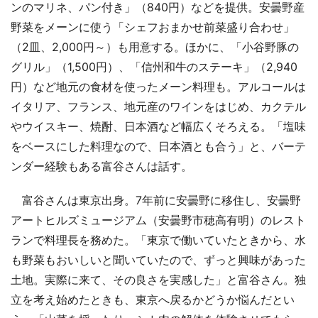
ンのマリネ、パン付き」（840円）などを提供。安曇野産
野菜をメーンに使う「シェフおまかせ前菜盛り合わせ」
（2皿、2,000円～）も用意する。ほかに、「小谷野豚の
グリル」（1,500円）、「信州和牛のステーキ」（2,940
円）など地元の食材を使ったメーン料理も。アルコールは
イタリア、フランス、地元産のワインをはじめ、カクテル
やウイスキー、焼酎、日本酒など幅広くそろえる。「塩味
をベースにした料理なので、日本酒とも合う」と、バーテ
ンダー経験もある富谷さんは話す。
富谷さんは東京出身。7年前に安曇野に移住し、安曇野
アートヒルズミュージアム（安曇野市穂高有明）のレスト
ランで料理長を務めた。「東京で働いていたときから、水
も野菜もおいしいと聞いていたので、ずっと興味があった
土地。実際に来て、その良さを実感した」と富谷さん。独
立を考え始めたときも、東京へ戻るかどうか悩んだとい