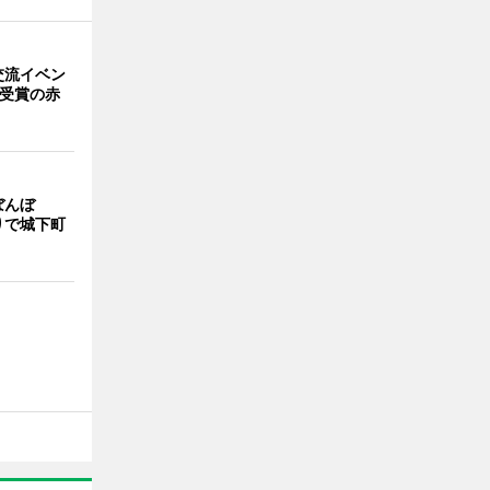
交流イベン
賞受賞の赤
ぼんぼ
りで城下町