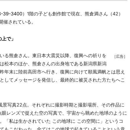
3-39-3400
）1階の子ども創作館で現在、熊倉満さん（42）
が開催されている。
の上で」
いる熊倉さん。東日本大震災以降、復興への祈りを
［広告］
は松本のほか、熊倉さんの出身地である新潟県新潟
昨年末に陸前高田市へ行き、復興に向けて順風満帆とは思え
としてメッセージを発信し、最終的に被災された方たちへこ
景写真22点。それぞれに撮影時期と撮影場所、その作品に
魚眼レンズで捉えた空の写真で、宇宙から眺めた地球のように
。「私は生かされていた この地球に この空間に」というコ
てもこだわった。全てはこの地球で起きていることという意