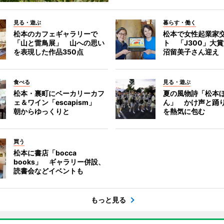
見る・遊ぶ
暮らす・働く
松本のカフェギャラリーで
松本で女性起業家
「山と雷鳥展」 山への思い
ト 「J300」大
を表現した作品350点
沼留美子さん迎え
食べる
見る・遊ぶ
松本・裏町にベーカリーカフ
夏の風物詩「松本
ェ＆ワイン「escapism」
ん」 かけ声と踊
朝からゆっくりと
を熱気に包む
買う
松本に書店「bocca
books」 ギャラリー併設、
読書会などイベントも
もっと見る