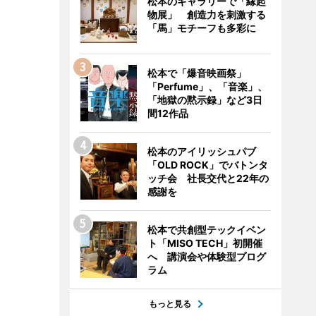
松本のギャラリーで「縁起
物展」 創造力を刺激する
「馬」モチーフも多彩に
松本で「爆音映画祭」
「Perfume」、「音楽」、
「地獄の黙示録」など3日
間12作品
松本のアイリッシュパブ
「OLD ROCK」でバトンタ
ッチ会 社長交代と22年の
感謝を
松本で共創型テックイベン
ト「MISO TECH」初開催
へ 講演会や体験型プログ
ラム
もっと見る