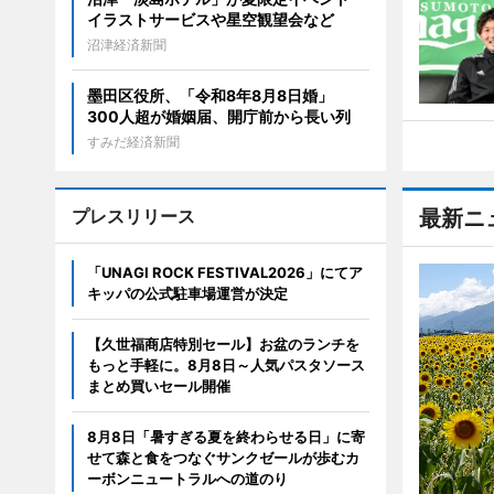
イラストサービスや星空観望会など
沼津経済新聞
墨田区役所、「令和8年8月8日婚」
300人超が婚姻届、開庁前から長い列
すみだ経済新聞
プレスリリース
最新ニ
「UNAGI ROCK FESTIVAL2026」にてア
キッパの公式駐車場運営が決定
【久世福商店特別セール】お盆のランチを
もっと手軽に。8月8日～人気パスタソース
まとめ買いセール開催
8月8日「暑すぎる夏を終わらせる日」に寄
せて森と食をつなぐサンクゼールが歩むカ
ーボンニュートラルへの道のり