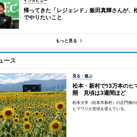
インタビュー
帰ってきた「レジェンド」飯田真輝さんが、
でやりたいこと
もっと見る
ュース
見る・遊ぶ
松本・新村で13万本のヒ
開 見頃は3週間ほど
松本大学（松本市新村）の正門側の
ヒマワリが見頃を迎えている。