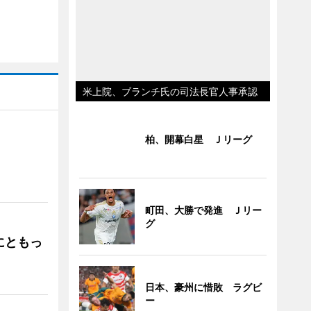
米上院、ブランチ氏の司法長官人事承認
柏、開幕白星 Ｊリーグ
」
町田、大勝で発進 Ｊリー
グ
にともっ
日本、豪州に惜敗 ラグビ
ー