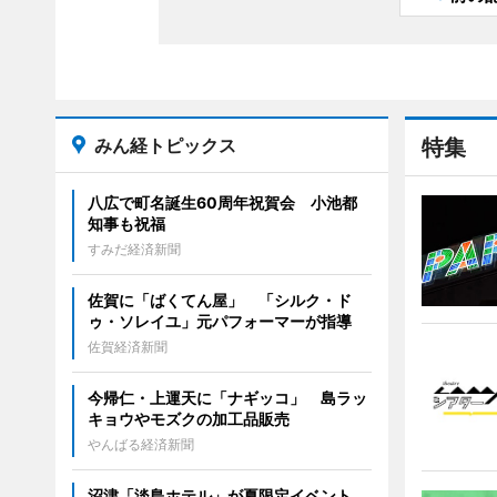
みん経トピックス
特集
八広で町名誕生60周年祝賀会 小池都
知事も祝福
すみだ経済新聞
佐賀に「ばくてん屋」 「シルク・ド
ゥ・ソレイユ」元パフォーマーが指導
佐賀経済新聞
今帰仁・上運天に「ナギッコ」 島ラッ
キョウやモズクの加工品販売
やんばる経済新聞
沼津「淡島ホテル」が夏限定イベント