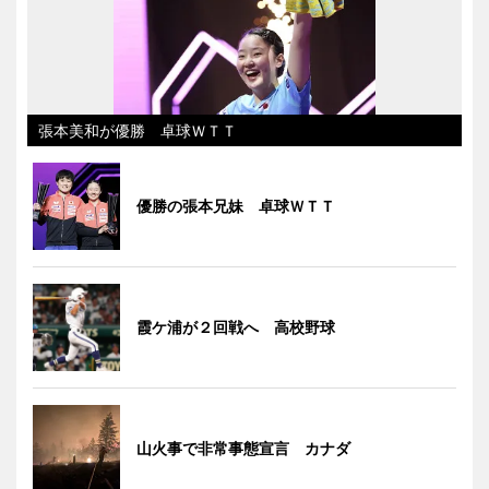
張本美和が優勝 卓球ＷＴＴ
優勝の張本兄妹 卓球ＷＴＴ
霞ケ浦が２回戦へ 高校野球
山火事で非常事態宣言 カナダ