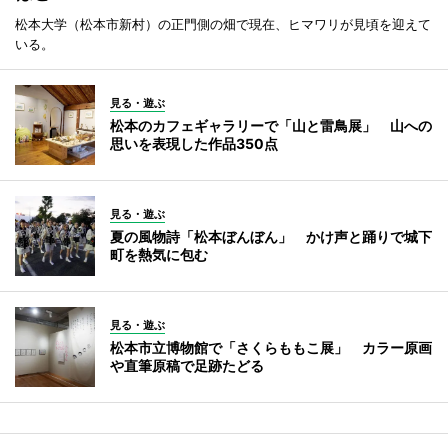
松本大学（松本市新村）の正門側の畑で現在、ヒマワリが見頃を迎えて
いる。
見る・遊ぶ
松本のカフェギャラリーで「山と雷鳥展」 山への
思いを表現した作品350点
見る・遊ぶ
夏の風物詩「松本ぼんぼん」 かけ声と踊りで城下
町を熱気に包む
見る・遊ぶ
松本市立博物館で「さくらももこ展」 カラー原画
や直筆原稿で足跡たどる