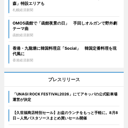
森」特設エリアも
札幌経済新聞
OMO5函館で「函館夜景の日」 手回しオルガンで野外劇
テーマ曲
函館経済新聞
香港・九龍塘に韓国料理店「Social」 韓国定番料理を現
代風に
香港経済新聞
プレスリリース
「UNAGI ROCK FESTIVAL2026」にてアキッパの公式駐車場
運営が決定
【久世福商店特別セール】お盆のランチをもっと手軽に。8月8
日～人気パスタソースまとめ買いセール開催