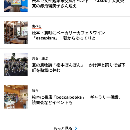
松本で女性起業家交流イベント 「J300」大賞受
賞の赤沼留美子さん迎え
食べる
松本・裏町にベーカリーカフェ＆ワイン
「escapism」 朝からゆっくりと
見る・遊ぶ
夏の風物詩「松本ぼんぼん」 かけ声と踊りで城下
町を熱気に包む
買う
松本に書店「bocca books」 ギャラリー併設、
読書会などイベントも
もっと見る