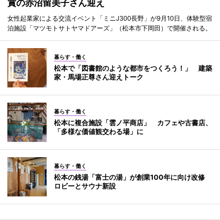
賞の赤沼留美子さん迎え
女性起業家による交流イベント「ミニJ300長野」が9月10日、体験型宿
泊施設「マツモトサトヤマドアーズ」（松本市下岡田）で開催される。
暮らす・働く
松本で「図書館のような都市をつくろう！」 建築
家・馬場正尊さん迎えトーク
暮らす・働く
松本に複合施設「雲ノ平商店」 カフェや古書店、
「多様な価値観交わる場」に
暮らす・働く
松本の銭湯「富士の湯」が創業100年に向け改修
ロビーとサウナ新設