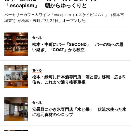
「escapism」 朝からゆっくりと
ベーカリーカフェ＆ワイン「escapism（エスケイピズム）」（松本市
城東1）が松本・裏町に7月22日、オープンした。
食べる
松本・中町にバー「SECOND」 バーの街への思
い継ぎ、「COAT」から独立
食べる
松本・緑町に日本酒専門店「酒と雪」移転 広さ5
倍も、これまで通り接客重視
食べる
安曇野にかき氷専門店「水と果」 伏流水使った氷
に地元食材のシロップ