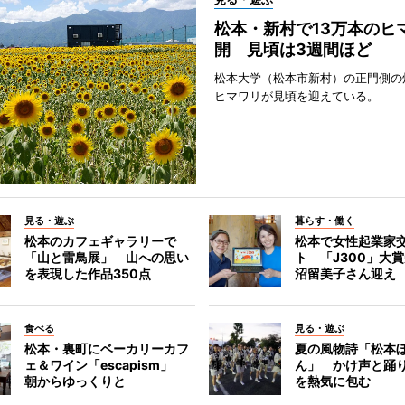
松本・新村で13万本のヒ
開 見頃は3週間ほど
松本大学（松本市新村）の正門側の
ヒマワリが見頃を迎えている。
見る・遊ぶ
暮らす・働く
松本のカフェギャラリーで
松本で女性起業家
「山と雷鳥展」 山への思い
ト 「J300」大
を表現した作品350点
沼留美子さん迎え
食べる
見る・遊ぶ
松本・裏町にベーカリーカフ
夏の風物詩「松本
ェ＆ワイン「escapism」
ん」 かけ声と踊
朝からゆっくりと
を熱気に包む