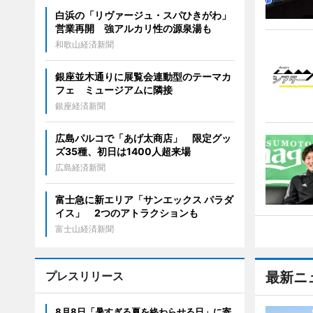
白浜の「リヴァージュ・スパひきがわ」
営業再開 強アルカリ性の源泉湯も
和歌山経済新聞
銀座並木通りに展覧会連動型のテーマカ
フェ ミュージアムに隣接
銀座経済新聞
広島パルコで「あげ太商店」 限定グッ
ズ35種、初日は1400人超来場
広島経済新聞
富士急に新エリア「サンエックス パラダ
イス」 2つのアトラクションも
富士山経済新聞
プレスリリース
最新ニ
8月8日「暑すぎる夏を終わらせる日」に寄