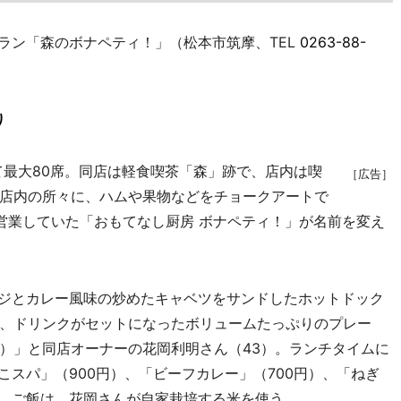
ラン「森のボナペティ！」（松本市筑摩、TEL
0263-88-
り
て最大80席。同店は軽食喫茶「森」跡で、店内は喫
［広告］
店内の所々に、ハムや果物などをチョークアートで
営業していた「おもてなし厨房 ボナペティ！」が名前を変え
ジとカレー風味の炒めたキャベツをサンドしたホットドック
、ドリンクがセットになったボリュームたっぷりのプレー
）」と同店オーナーの花岡利明さん（43）。ランチタイムに
こスパ」（900円）、「ビーフカレー」（700円）、「ねぎ
る。ご飯は、花岡さんが自家栽培する米を使う。