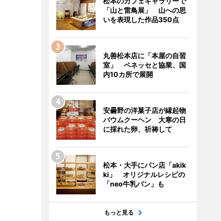
松本のカフェギャラリーで
「山と雷鳥展」 山への思
いを表現した作品350点
丸善松本店に「本屋の自習
室」 ベネッセと協業、国
内10カ所で展開
安曇野の洋菓子店が縁起物
バウムクーヘン 大寒の日
に採れた卵、祈祷して
松本・大手にパン店「akik
ki」 オリジナルレシピの
「neo牛乳パン」も
もっと見る