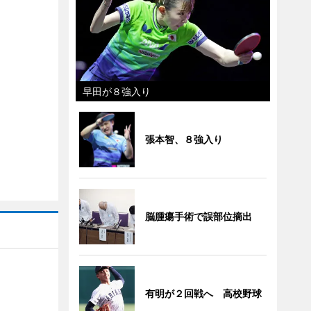
早田が８強入り
張本智、８強入り
脳腫瘍手術で誤部位摘出
有明が２回戦へ 高校野球
」