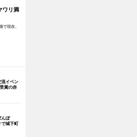
マワリ満
畑で現在、
交流イベン
賞受賞の赤
ぼんぼ
りで城下町