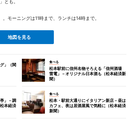
」とも。
。モーニングは11時まで、ランチは14時まで。
地図を見る
食べる
グ」（関
松本駅前に信州名物そろえる「信州酒場
雷電」－オリジナル日本酒も（松本経済新
聞）
食べる
亭」－調
松本・駅前大通りにイタリアン新店－昼は
松本経済
カフェ、夜は居酒屋風で気軽に（松本経済
新聞）