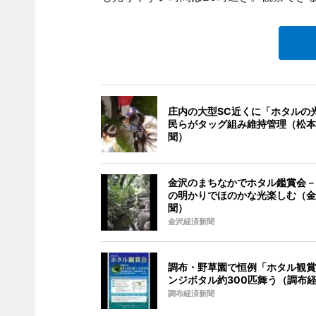
庄内の大型SC近くに「ホタルの
民らがタッグ組み維持管理（松本
聞）
金沢のまちなかでホタル鑑賞会－
の明かりでほのかな光楽しむ（金
聞）
金沢経済新聞
調布・野草園で恒例「ホタル観賞
ンジボタル約300匹舞う（調布
調布経済新聞