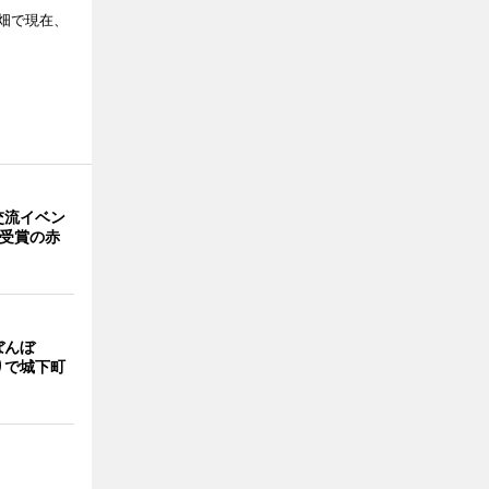
畑で現在、
交流イベン
賞受賞の赤
ぼんぼ
りで城下町