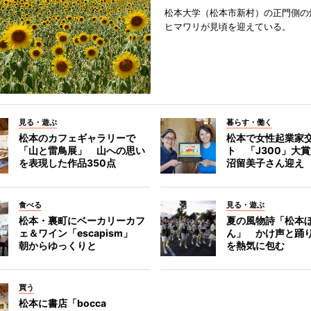
松本大学（松本市新村）の正門側の
ヒマワリが見頃を迎えている。
見る・遊ぶ
暮らす・働く
松本のカフェギャラリーで
松本で女性起業家
「山と雷鳥展」 山への思い
ト 「J300」大
を表現した作品350点
沼留美子さん迎え
食べる
見る・遊ぶ
松本・裏町にベーカリーカフ
夏の風物詩「松本
ェ＆ワイン「escapism」
ん」 かけ声と踊
朝からゆっくりと
を熱気に包む
買う
松本に書店「bocca