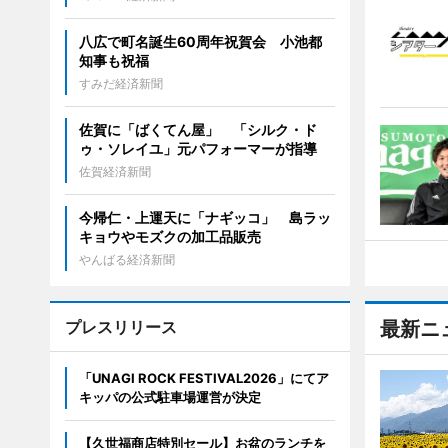
八広で町名誕生60周年祝賀会 小池都
知事も祝福
すみだ経済新聞
佐賀に「ばくてん屋」 「シルク・ド
ゥ・ソレイユ」元パフォーマーが指導
佐賀経済新聞
今帰仁・上運天に「ナギッコ」 島ラッ
キョウやモズクの加工品販売
やんばる経済新聞
プレスリリース
最新ニ
「UNAGI ROCK FESTIVAL2026」にてア
キッパの公式駐車場運営が決定
【久世福商店特別セール】お盆のランチを