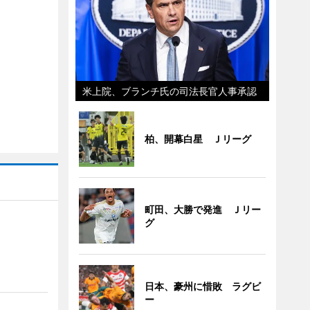
米上院、ブランチ氏の司法長官人事承認
柏、開幕白星 Ｊリーグ
町田、大勝で発進 Ｊリー
グ
」
日本、豪州に惜敗 ラグビ
ー