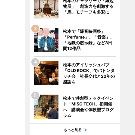
松本のギャラリーで「縁起
物展」 創造力を刺激する
「馬」モチーフも多彩に
松本で「爆音映画祭」
「Perfume」、「音楽」、
「地獄の黙示録」など3日
間12作品
松本のアイリッシュパブ
「OLD ROCK」でバトンタ
ッチ会 社長交代と22年の
感謝を
松本で共創型テックイベン
ト「MISO TECH」初開催
へ 講演会や体験型プログ
ラム
もっと見る