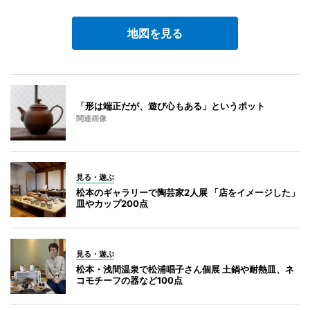
地図を見る
「形は端正だが、遊び心もある」というポット
関連画像
見る・遊ぶ
松本のギャラリーで陶芸家2人展 「店をイメージした」
皿やカップ200点
見る・遊ぶ
松本・浅間温泉で松浦唱子さん個展 土鍋や耐熱皿、ネ
コモチーフの器など100点