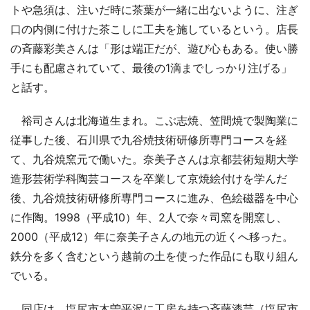
トや急須は、注いだ時に茶葉が一緒に出ないように、注ぎ
口の内側に付けた茶こしに工夫を施しているという。店長
の斉藤彩美さんは「形は端正だが、遊び心もある。使い勝
手にも配慮されていて、最後の1滴までしっかり注げる」
と話す。
裕司さんは北海道生まれ。こぶ志焼、笠間焼で製陶業に
従事した後、石川県で九谷焼技術研修所専門コースを経
て、九谷焼窯元で働いた。奈美子さんは京都芸術短期大学
造形芸術学科陶芸コースを卒業して京焼絵付けを学んだ
後、九谷焼技術研修所専門コースに進み、色絵磁器を中心
に作陶。1998（平成10）年、2人で奈々司窯を開窯し、
2000（平成12）年に奈美子さんの地元の近くへ移った。
鉄分を多く含むという越前の土を使った作品にも取り組ん
でいる。
同店は、塩尻市木曽平沢に工房を持つ斉藤漆芸（塩尻市