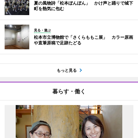
夏の風物詩「松本ぼんぼん」 かけ声と踊りで城下
町を熱気に包む
見る・遊ぶ
松本市立博物館で「さくらももこ展」 カラー原画
や直筆原稿で足跡たどる
もっと見る
暮らす・働く