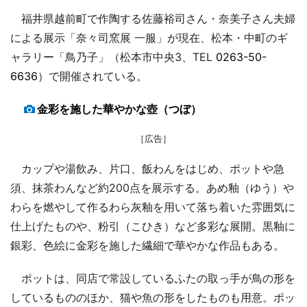
福井県越前町で作陶する佐藤裕司さん・奈美子さん夫婦
による展示「奈々司窯展 一服」が現在、松本・中町のギ
ャラリー「鳥乃子」（松本市中央3、TEL
0263-50-
6636
）で開催されている。
金彩を施した華やかな壺（つぼ）
［広告］
カップや湯飲み、片口、飯わんをはじめ、ポットや急
須、抹茶わんなど約200点を展示する。あめ釉（ゆう）や
わらを燃やして作るわら灰釉を用いて落ち着いた雰囲気に
仕上げたものや、粉引（こひき）など多彩な展開。黒釉に
銀彩、色絵に金彩を施した繊細で華やかな作品もある。
ポットは、同店で常設しているふたの取っ手が鳥の形を
しているもののほか、猫や魚の形をしたものも用意。ポッ