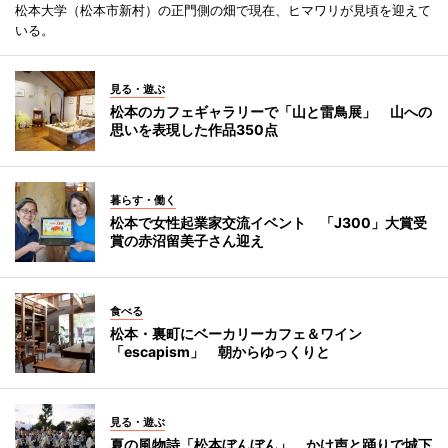
松本大学（松本市新村）の正門側の畑で現在、ヒマワリが見頃を迎えて
いる。
見る・遊ぶ
松本のカフェギャラリーで「山と雷鳥展」 山への
思いを表現した作品350点
暮らす・働く
松本で女性起業家交流イベント 「J300」大賞受
賞の赤沼留美子さん迎え
食べる
松本・裏町にベーカリーカフェ＆ワイン
「escapism」 朝からゆっくりと
見る・遊ぶ
夏の風物詩「松本ぼんぼん」 かけ声と踊りで城下