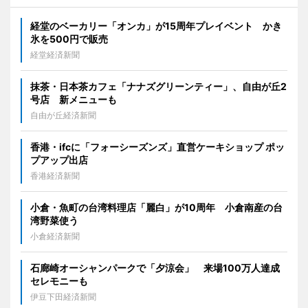
経堂のベーカリー「オンカ」が15周年プレイベント かき
氷を500円で販売
経堂経済新聞
抹茶・日本茶カフェ「ナナズグリーンティー」、自由が丘2
号店 新メニューも
自由が丘経済新聞
香港・ifcに「フォーシーズンズ」直営ケーキショップ ポッ
プアップ出店
香港経済新聞
小倉・魚町の台湾料理店「麗白」が10周年 小倉南産の台
湾野菜使う
小倉経済新聞
石廊崎オーシャンパークで「夕涼会」 来場100万人達成
セレモニーも
伊豆下田経済新聞