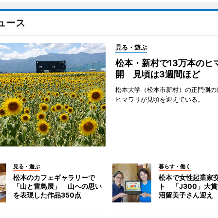
ュース
見る・遊ぶ
松本・新村で13万本のヒ
開 見頃は3週間ほど
松本大学（松本市新村）の正門側の
ヒマワリが見頃を迎えている。
見る・遊ぶ
暮らす・働く
松本のカフェギャラリーで
松本で女性起業家
「山と雷鳥展」 山への思い
ト 「J300」大
を表現した作品350点
沼留美子さん迎え