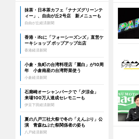
抹茶・日本茶カフェ「ナナズグリーンテ
ィー」、自由が丘2号店 新メニューも
自由が丘経済新聞
香港・ifcに「フォーシーズンズ」直営ケ
ーキショップ ポップアップ出店
香港経済新聞
小倉・魚町の台湾料理店「麗白」が10周
年 小倉南産の台湾野菜使う
小倉経済新聞
石廊崎オーシャンパークで「夕涼会」
来場100万人達成セレモニーも
伊豆下田経済新聞
夏の八戸三社大祭で冬の「えんぶり」公
演 青森ねぶた祭関係者の姿も
八戸経済新聞