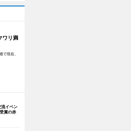
マワリ満
畑で現在、
交流イベン
賞受賞の赤