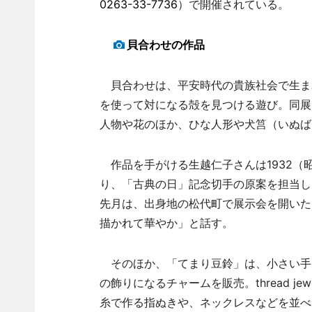
0263-33-7736
）で開催されている。
貝合わせの作品
貝合わせは、平安時代の貴族社会で生ま
を使って対になる殻を見つける遊び。同展
人物や花のほか、ひな人形や犬筥（いぬば
作品を手がける生越仁子さんは1932（
り、「古典の日」記念切手の原案を担当し
先月は、出身地の松代町で展示会を開いた
描かれて華やか」と話す。
そのほか、「てまり豆鈴」は、小さい手
の飾りになるチャームを販売。thread je
糸で作る指ぬきや、ネックレスなどを並べ