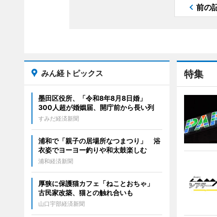
前の
みん経トピックス
特集
墨田区役所、「令和8年8月8日婚」
300人超が婚姻届、開庁前から長い列
すみだ経済新聞
浦和で「親子の居場所なつまつり」 浴
衣姿でヨーヨー釣りや和太鼓楽しむ
浦和経済新聞
厚狭に保護猫カフェ「ねことおちゃ」
古民家改築、猫との触れ合いも
山口宇部経済新聞