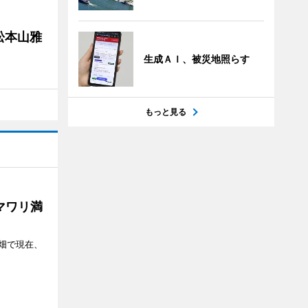
松本山雅
生成ＡＩ、被災地照らす
もっと見る
マワリ満
畑で現在、