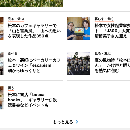
見る・遊ぶ
暮らす・働く
松本のカフェギャラリーで
松本で女性起業家
「山と雷鳥展」 山への思い
ト 「J300」大
を表現した作品350点
沼留美子さん迎え
食べる
見る・遊ぶ
松本・裏町にベーカリーカフ
夏の風物詩「松本
ェ＆ワイン「escapism」
ん」 かけ声と踊
朝からゆっくりと
を熱気に包む
買う
松本に書店「bocca
books」 ギャラリー併設、
読書会などイベントも
もっと見る