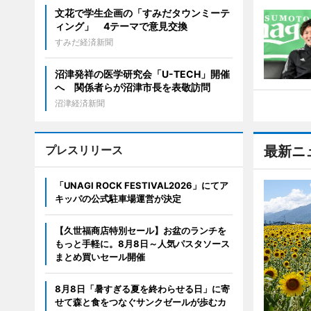
文花で学生企画の「すみだタウンミーテ
ィング」 4テーマで意見交換
すみだ経済新聞
沼津発祥の医学研究会「U-TECH」開催
へ 関係者らが沼津市長を表敬訪問
沼津経済新聞
プレスリリース
最新ニ
「UNAGI ROCK FESTIVAL2026」にてア
キッパの公式駐車場運営が決定
【久世福商店特別セール】お盆のランチを
もっと手軽に。8月8日～人気パスタソース
まとめ買いセール開催
8月8日「暑すぎる夏を終わらせる日」に寄
せて森と食をつなぐサンクゼールが歩むカ