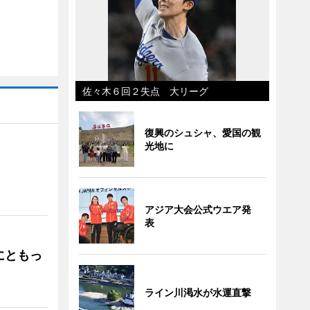
佐々木６回２失点 大リーグ
復興のシュシャ、愛国の観
光地に
」
アジア大会公式ウエア発
表
にともっ
ライン川渇水が水運直撃