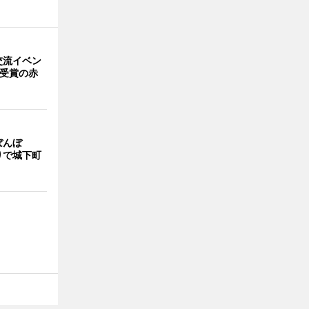
交流イベン
賞受賞の赤
ぼんぼ
りで城下町