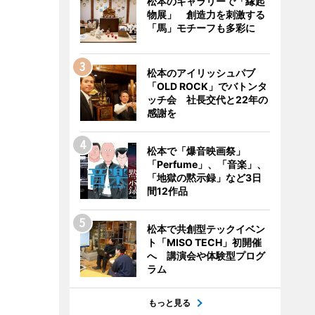
松本のギャラリーで「縁起
物展」 創造力を刺激する
「馬」モチーフも多彩に
松本のアイリッシュパブ
「OLD ROCK」でバトンタ
ッチ会 社長交代と22年の
感謝を
松本で「爆音映画祭」
「Perfume」、「音楽」、
「地獄の黙示録」など3日
間12作品
松本で共創型テックイベン
ト「MISO TECH」初開催
へ 講演会や体験型プログ
ラム
もっと見る