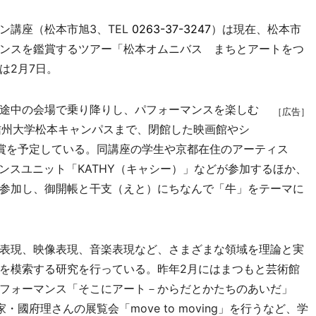
講座（松本市旭3、TEL
0263-37-3247
）は現在、松本市
ンスを鑑賞するツアー「松本オムニバス まちとアートをつ
は2月7日。
途中の会場で乗り降りし、パフォーマンスを楽しむ
［広告］
信州大学松本キャンパスまで、閉館した映画館やシ
賞を予定している。同講座の学生や京都在住のアーティス
ンスユニット「KATHY（キャシー）」などが参加するほか、
参加し、御開帳と干支（えと）にちなんで「牛」をテーマに
表現、映像表現、音楽表現など、さまざまな領域を理論と実
を模索する研究を行っている。昨年2月にはまつもと芸術館
フォーマンス「そこにアート－からだとかたちのあいだ」
國府理さんの展覧会「move to moving」を行うなど、学