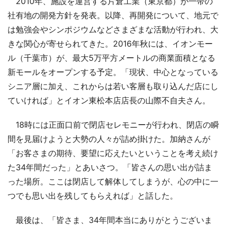
2010年、施設を運営する片倉工業（東京都）が一帯の
社有地の開発方針を発表。以降、再開発について、地元で
は勉強会やシンポジウムなどさまざまな活動が行われ、大
きな関心が寄せられてきた。2016年秋には、イオンモー
ル（千葉市）が、最大5万平方メートルの商業面積となる
新モールをオープンする予定。「現状、中心となっている
シニア層に加え、これからは若い客層も取り込んだ店にし
ていければ」とイオン東松本店店長の山際不自夫さん。
18時には正面口前で閉店セレモニーが行われ、閉店の瞬
間を見届けようと大勢の人々が詰め掛けた。加納さんが
「お客さまの期待、要望に応えたいということを考え続け
た34年間だった」とあいさつ。「皆さんの思い出が詰ま
った場所。ここは閉店して解体してしまうが、心の中に一
つでも思い出を残してもらえれば」と話した。
最後は、「皆さま、34年間本当にありがとうございま