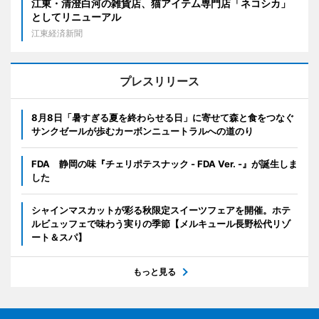
江東・清澄白河の雑貨店、猫アイテム専門店「ネコシカ」
としてリニューアル
江東経済新聞
プレスリリース
8月8日「暑すぎる夏を終わらせる日」に寄せて森と食をつなぐ
サンクゼールが歩むカーボンニュートラルへの道のり
FDA 静岡の味『チェリポテスナック - FDA Ver. -』が誕生しま
した
シャインマスカットが彩る秋限定スイーツフェアを開催。ホテ
ルビュッフェで味わう実りの季節【メルキュール長野松代リゾ
ート＆スパ】
もっと見る