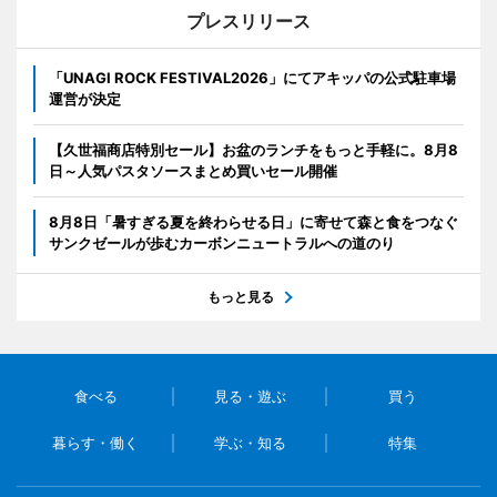
プレスリリース
「UNAGI ROCK FESTIVAL2026」にてアキッパの公式駐車場
運営が決定
【久世福商店特別セール】お盆のランチをもっと手軽に。8月8
日～人気パスタソースまとめ買いセール開催
8月8日「暑すぎる夏を終わらせる日」に寄せて森と食をつなぐ
サンクゼールが歩むカーボンニュートラルへの道のり
もっと見る
食べる
見る・遊ぶ
買う
暮らす・働く
学ぶ・知る
特集