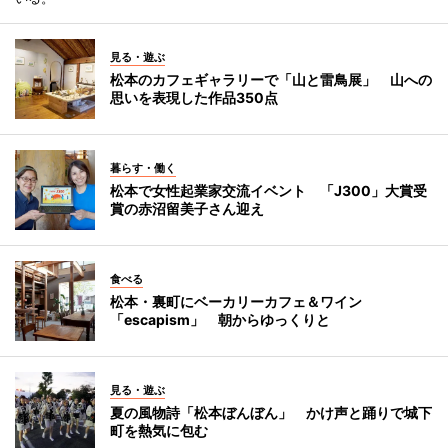
見る・遊ぶ
松本のカフェギャラリーで「山と雷鳥展」 山への
思いを表現した作品350点
暮らす・働く
松本で女性起業家交流イベント 「J300」大賞受
賞の赤沼留美子さん迎え
食べる
松本・裏町にベーカリーカフェ＆ワイン
「escapism」 朝からゆっくりと
見る・遊ぶ
夏の風物詩「松本ぼんぼん」 かけ声と踊りで城下
町を熱気に包む