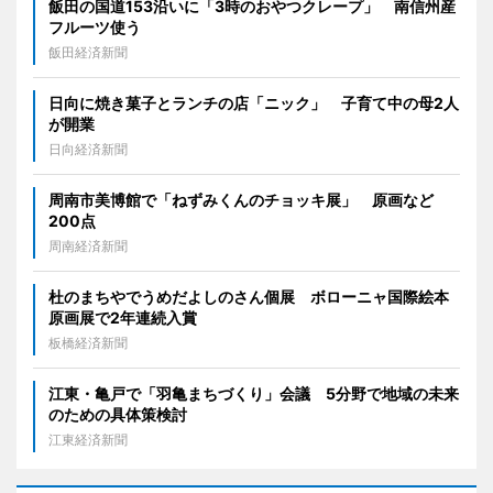
飯田の国道153沿いに「3時のおやつクレープ」 南信州産
フルーツ使う
飯田経済新聞
日向に焼き菓子とランチの店「ニック」 子育て中の母2人
が開業
日向経済新聞
周南市美博館で「ねずみくんのチョッキ展」 原画など
200点
周南経済新聞
杜のまちやでうめだよしのさん個展 ボローニャ国際絵本
原画展で2年連続入賞
板橋経済新聞
江東・亀戸で「羽亀まちづくり」会議 5分野で地域の未来
のための具体策検討
江東経済新聞