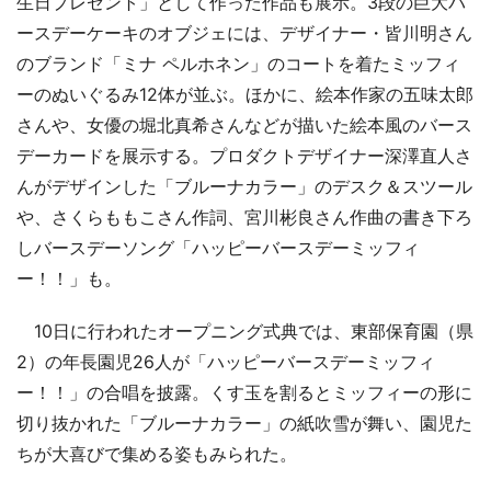
生日プレゼント」として作った作品も展示。3段の巨大バ
ースデーケーキのオブジェには、デザイナー・皆川明さん
のブランド「ミナ ペルホネン」のコートを着たミッフィ
ーのぬいぐるみ12体が並ぶ。ほかに、絵本作家の五味太郎
さんや、女優の堀北真希さんなどが描いた絵本風のバース
デーカードを展示する。プロダクトデザイナー深澤直人さ
んがデザインした「ブルーナカラー」のデスク＆スツール
や、さくらももこさん作詞、宮川彬良さん作曲の書き下ろ
しバースデーソング「ハッピーバースデーミッフィ
ー！！」も。
10日に行われたオープニング式典では、東部保育園（県
2）の年長園児26人が「ハッピーバースデーミッフィ
ー！！」の合唱を披露。くす玉を割るとミッフィーの形に
切り抜かれた「ブルーナカラー」の紙吹雪が舞い、園児た
ちが大喜びで集める姿もみられた。