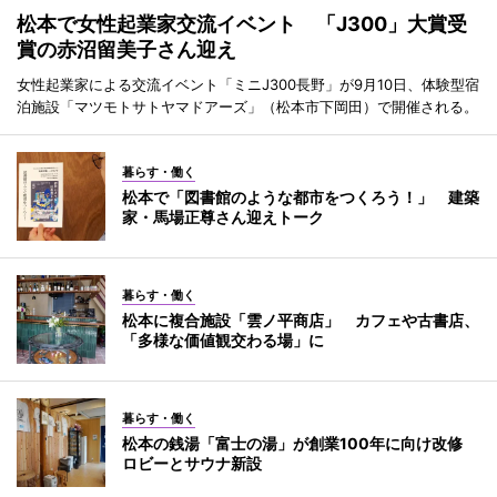
松本で女性起業家交流イベント 「J300」大賞受
賞の赤沼留美子さん迎え
女性起業家による交流イベント「ミニJ300長野」が9月10日、体験型宿
泊施設「マツモトサトヤマドアーズ」（松本市下岡田）で開催される。
暮らす・働く
松本で「図書館のような都市をつくろう！」 建築
家・馬場正尊さん迎えトーク
暮らす・働く
松本に複合施設「雲ノ平商店」 カフェや古書店、
「多様な価値観交わる場」に
暮らす・働く
松本の銭湯「富士の湯」が創業100年に向け改修
ロビーとサウナ新設