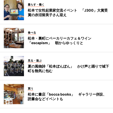
暮らす・働く
松本で女性起業家交流イベント 「J300」大賞受
賞の赤沼留美子さん迎え
食べる
松本・裏町にベーカリーカフェ＆ワイン
「escapism」 朝からゆっくりと
見る・遊ぶ
夏の風物詩「松本ぼんぼん」 かけ声と踊りで城下
町を熱気に包む
買う
松本に書店「bocca books」 ギャラリー併設、
読書会などイベントも