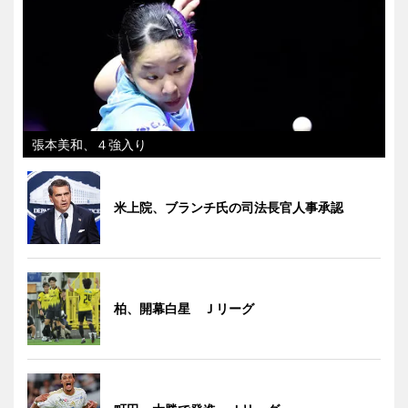
張本美和、４強入り
米上院、ブランチ氏の司法長官人事承認
柏、開幕白星 Ｊリーグ