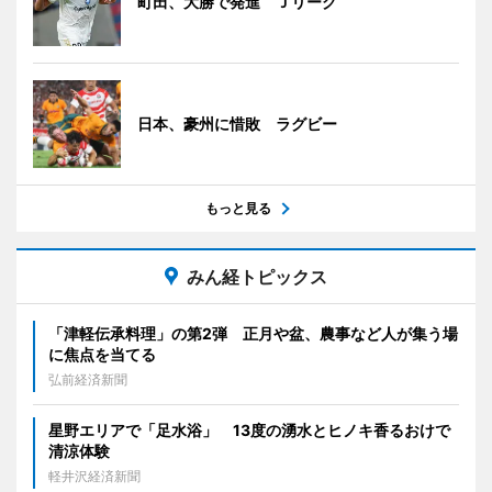
町田、大勝で発進 Ｊリーグ
日本、豪州に惜敗 ラグビー
もっと見る
みん経トピックス
「津軽伝承料理」の第2弾 正月や盆、農事など人が集う場
に焦点を当てる
弘前経済新聞
星野エリアで「足水浴」 13度の湧水とヒノキ香るおけで
清涼体験
軽井沢経済新聞