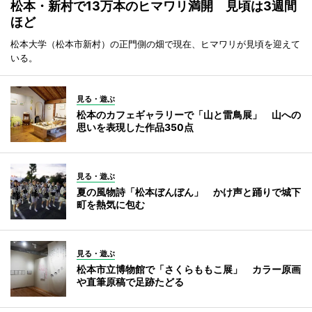
松本・新村で13万本のヒマワリ満開 見頃は3週間
ほど
松本大学（松本市新村）の正門側の畑で現在、ヒマワリが見頃を迎えて
いる。
見る・遊ぶ
松本のカフェギャラリーで「山と雷鳥展」 山への
思いを表現した作品350点
見る・遊ぶ
夏の風物詩「松本ぼんぼん」 かけ声と踊りで城下
町を熱気に包む
見る・遊ぶ
松本市立博物館で「さくらももこ展」 カラー原画
や直筆原稿で足跡たどる