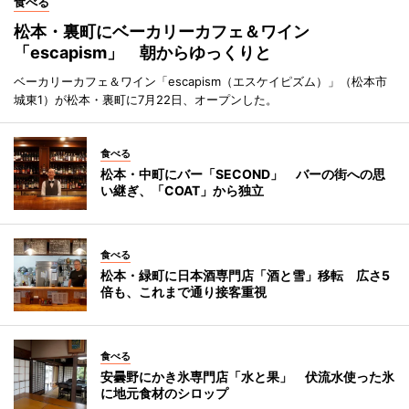
食べる
松本・裏町にベーカリーカフェ＆ワイン
「escapism」 朝からゆっくりと
ベーカリーカフェ＆ワイン「escapism（エスケイピズム）」（松本市
城東1）が松本・裏町に7月22日、オープンした。
食べる
松本・中町にバー「SECOND」 バーの街への思
い継ぎ、「COAT」から独立
食べる
松本・緑町に日本酒専門店「酒と雪」移転 広さ5
倍も、これまで通り接客重視
食べる
安曇野にかき氷専門店「水と果」 伏流水使った氷
に地元食材のシロップ