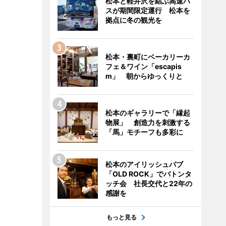
松本と軽井沢を結ぶ高速バ
スが期間限定運行 松本を
拠点に冬の観光を
松本・裏町にベーカリーカ
フェ＆ワイン「escapis
m」 朝からゆっくりと
松本のギャラリーで「縁起
物展」 創造力を刺激する
「馬」モチーフも多彩に
松本のアイリッシュパブ
「OLD ROCK」でバトンタ
ッチ会 社長交代と22年の
感謝を
もっと見る