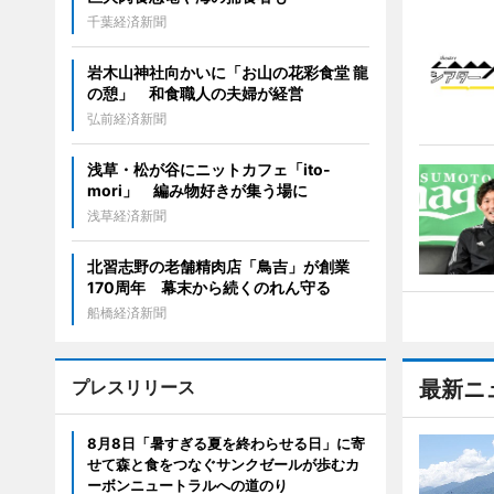
千葉経済新聞
岩木山神社向かいに「お山の花彩食堂 龍
の憩」 和食職人の夫婦が経営
弘前経済新聞
浅草・松が谷にニットカフェ「ito-
mori」 編み物好きが集う場に
浅草経済新聞
北習志野の老舗精肉店「鳥吉」が創業
170周年 幕末から続くのれん守る
船橋経済新聞
プレスリリース
最新ニ
8月8日「暑すぎる夏を終わらせる日」に寄
せて森と食をつなぐサンクゼールが歩むカ
ーボンニュートラルへの道のり