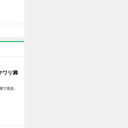
マワリ満
畑で現在、