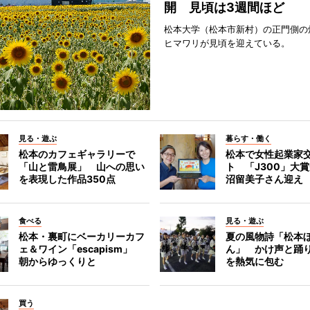
開 見頃は3週間ほど
松本大学（松本市新村）の正門側の
ヒマワリが見頃を迎えている。
見る・遊ぶ
暮らす・働く
松本のカフェギャラリーで
松本で女性起業家
「山と雷鳥展」 山への思い
ト 「J300」大
を表現した作品350点
沼留美子さん迎え
食べる
見る・遊ぶ
松本・裏町にベーカリーカフ
夏の風物詩「松本
ェ＆ワイン「escapism」
ん」 かけ声と踊
朝からゆっくりと
を熱気に包む
買う