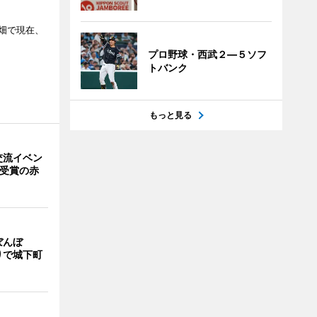
畑で現在、
プロ野球・西武２―５ソフ
トバンク
もっと見る
交流イベン
賞受賞の赤
ぼんぼ
りで城下町