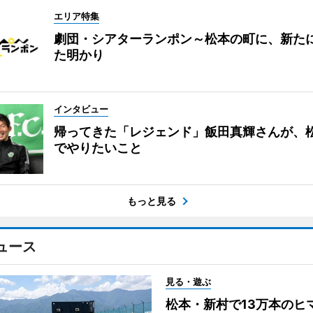
エリア特集
劇団・シアターランポン～松本の町に、新た
た明かり
インタビュー
帰ってきた「レジェンド」飯田真輝さんが、
でやりたいこと
もっと見る
ュース
見る・遊ぶ
松本・新村で13万本のヒ