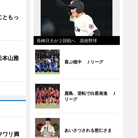
にともっ
長崎日大が２回戦へ 高校野球
松本山雅
喜ぶ植中 Ｊリーグ
鹿島、逆転で白星発進 Ｊ
リーグ
あいさつされる悠仁さま
マワリ満