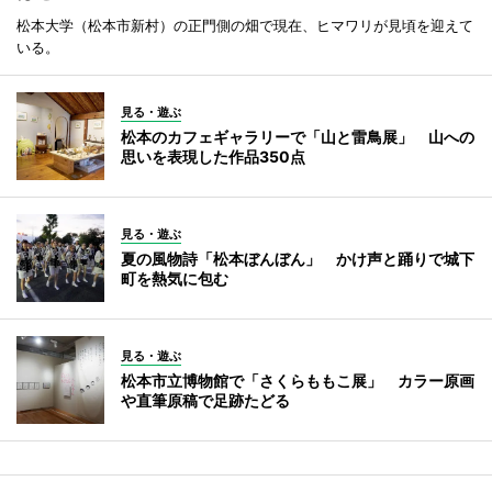
松本大学（松本市新村）の正門側の畑で現在、ヒマワリが見頃を迎えて
いる。
見る・遊ぶ
松本のカフェギャラリーで「山と雷鳥展」 山への
思いを表現した作品350点
見る・遊ぶ
夏の風物詩「松本ぼんぼん」 かけ声と踊りで城下
町を熱気に包む
見る・遊ぶ
松本市立博物館で「さくらももこ展」 カラー原画
や直筆原稿で足跡たどる