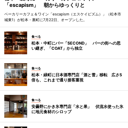
「escapism」 朝からゆっくりと
ベーカリーカフェ＆ワイン「escapism（エスケイピズム）」（松本市
城東1）が松本・裏町に7月22日、オープンした。
食べる
松本・中町にバー「SECOND」 バーの街への思
い継ぎ、「COAT」から独立
食べる
松本・緑町に日本酒専門店「酒と雪」移転 広さ5
倍も、これまで通り接客重視
食べる
安曇野にかき氷専門店「水と果」 伏流水使った氷
に地元食材のシロップ