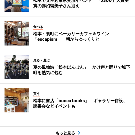
松本で女性起業家交流イベント 「J300」大賞受
賞の赤沼留美子さん迎え
食べる
松本・裏町にベーカリーカフェ＆ワイン
「escapism」 朝からゆっくりと
見る・遊ぶ
夏の風物詩「松本ぼんぼん」 かけ声と踊りで城下
町を熱気に包む
買う
松本に書店「bocca books」 ギャラリー併設、
読書会などイベントも
もっと見る