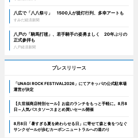
八広で「八八祭り」 1500人が提灯行列、多幸アートも
すみだ経済新聞
八戸の「騎馬打毬」、若手騎手の姿勇ましく 20年ぶりの
正式参拝も
八戸経済新聞
プレスリリース
「UNAGI ROCK FESTIVAL2026」にてアキッパの公式駐車場
運営が決定
【久世福商店特別セール】お盆のランチをもっと手軽に。8月8
日～人気パスタソースまとめ買いセール開催
8月8日「暑すぎる夏を終わらせる日」に寄せて森と食をつなぐ
サンクゼールが歩むカーボンニュートラルへの道のり