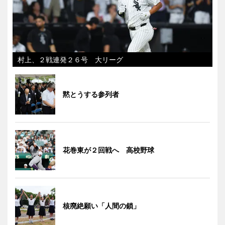
村上、２戦連発２６号 大リーグ
黙とうする参列者
花巻東が２回戦へ 高校野球
核廃絶願い「人間の鎖」