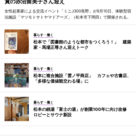
賞の赤沼留美子さん迎え
女性起業家による交流イベント「ミニJ300長野」が9月10日、体験型宿
泊施設「マツモトサトヤマドアーズ」（松本市下岡田）で開催される。
暮らす・働く
松本で「図書館のような都市をつくろう！」 建築
家・馬場正尊さん迎えトーク
暮らす・働く
松本に複合施設「雲ノ平商店」 カフェや古書店、
「多様な価値観交わる場」に
暮らす・働く
松本の銭湯「富士の湯」が創業100年に向け改修
ロビーとサウナ新設