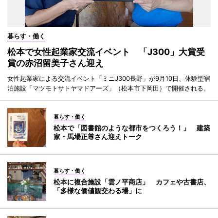
暮らす・働く
松本で女性起業家交流イベント 「J300」大賞受
賞の赤沼留美子さん迎え
女性起業家による交流イベント「ミニJ300長野」が9月10日、体験型宿
泊施設「マツモトサトヤマドアーズ」（松本市下岡田）で開催される。
暮らす・働く
松本で「図書館のような都市をつくろう！」 建築
家・馬場正尊さん迎えトーク
暮らす・働く
松本に複合施設「雲ノ平商店」 カフェや古書店、
「多様な価値観交わる場」に