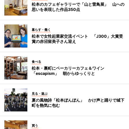
松本のカフェギャラリーで「山と雷鳥展」 山への
思いを表現した作品350点
暮らす・働く
松本で女性起業家交流イベント 「J300」大賞受
賞の赤沼留美子さん迎え
食べる
松本・裏町にベーカリーカフェ＆ワイン
「escapism」 朝からゆっくりと
見る・遊ぶ
夏の風物詩「松本ぼんぼん」 かけ声と踊りで城下
町を熱気に包む
買う