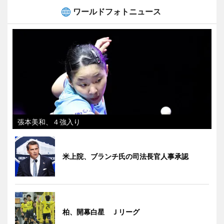
ワールドフォトニュース
張本美和、４強入り
米上院、ブランチ氏の司法長官人事承認
柏、開幕白星 Ｊリーグ