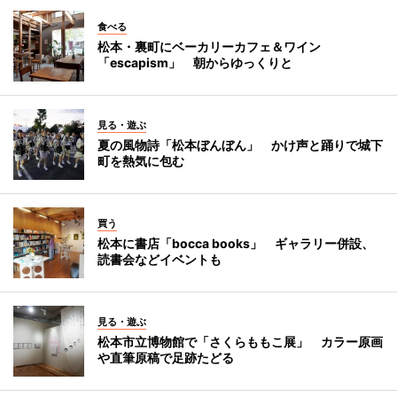
食べる
松本・裏町にベーカリーカフェ＆ワイン
「escapism」 朝からゆっくりと
見る・遊ぶ
夏の風物詩「松本ぼんぼん」 かけ声と踊りで城下
町を熱気に包む
買う
松本に書店「bocca books」 ギャラリー併設、
読書会などイベントも
見る・遊ぶ
松本市立博物館で「さくらももこ展」 カラー原画
や直筆原稿で足跡たどる