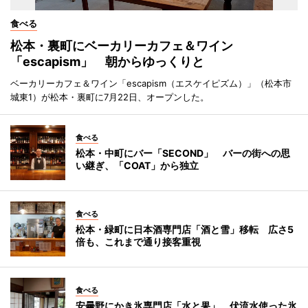
食べる
松本・裏町にベーカリーカフェ＆ワイン
「escapism」 朝からゆっくりと
ベーカリーカフェ＆ワイン「escapism（エスケイピズム）」（松本市
城東1）が松本・裏町に7月22日、オープンした。
食べる
松本・中町にバー「SECOND」 バーの街への思
い継ぎ、「COAT」から独立
食べる
松本・緑町に日本酒専門店「酒と雪」移転 広さ5
倍も、これまで通り接客重視
食べる
安曇野にかき氷専門店「水と果」 伏流水使った氷