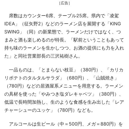
［広告］
席数はカウンター6席、テーブル25席。県内で「凌駕
IDEA」（征矢野2）などのラーメン店を展開する「KING
SWING」（同）の新業態で、ラーメンだけではなく、つ
まみと酒も楽しめるのが特長。「駅前ということもあって
持ち味のラーメンを生かしつつ、お酒の提供にも力を入れ
た」と同社営業部長の三沢祐樹さん。
一品ものは、「とまらない枝豆」（380円）、「カリカ
リポテトのタルタルサラダ」（680円）、「山賊焼き」
（780円）などの居酒屋系メニューを用意する。ラーメン
の具材を使った「やみつき塩ダレキャベツ」（380円）、
低温で長時間加熱し、生のような食感を生み出した「レア
チャーシューのユッケ」（780円）なども。
アルコールは生ビール（中＝500円、メガ＝880円）を