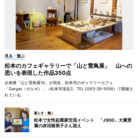
見る・遊ぶ
松本のカフェギャラリーで「山と雷鳥展」 山への
思いを表現した作品350点
企画展「山と雷鳥展10」が現在、松本市のギャラリーカフェ
「Gargas（ガルガ）」（松本市深志3、TEL 0263-39-5556）で開催さ
れている。
暮らす・働く
松本で女性起業家交流イベント 「J300」大賞受
賞の赤沼留美子さん迎え