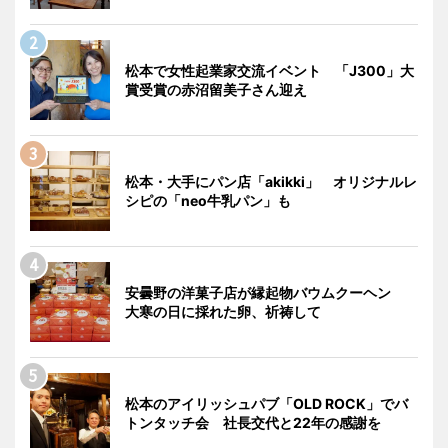
松本で女性起業家交流イベント 「J300」大
賞受賞の赤沼留美子さん迎え
松本・大手にパン店「akikki」 オリジナルレ
シピの「neo牛乳パン」も
安曇野の洋菓子店が縁起物バウムクーヘン
大寒の日に採れた卵、祈祷して
松本のアイリッシュパブ「OLD ROCK」でバ
トンタッチ会 社長交代と22年の感謝を