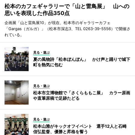
松本のカフェギャラリーで「山と雷鳥展」 山への
思いを表現した作品350点
企画展「山と雷鳥展10」が現在、松本市のギャラリーカフェ
「Gargas（ガルガ）」（松本市深志3、TEL 0263-39-5556）で開催さ
れている。
見る・遊ぶ
夏の風物詩「松本ぼんぼん」 かけ声と踊りで城下
町を熱気に包む
見る・遊ぶ
松本市立博物館で「さくらももこ展」 カラー原画
や直筆原稿で足跡たどる
見る・遊ぶ
松本山雅がキックオフイベント 選手12人と石崎
信弘監督、優勝と昇格を誓う