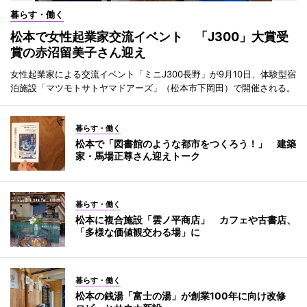
暮らす・働く
松本で女性起業家交流イベント 「J300」大賞受
賞の赤沼留美子さん迎え
女性起業家による交流イベント「ミニJ300長野」が9月10日、体験型宿
泊施設「マツモトサトヤマドアーズ」（松本市下岡田）で開催される。
暮らす・働く
松本で「図書館のような都市をつくろう！」 建築
家・馬場正尊さん迎えトーク
暮らす・働く
松本に複合施設「雲ノ平商店」 カフェや古書店、
「多様な価値観交わる場」に
暮らす・働く
松本の銭湯「富士の湯」が創業100年に向け改修