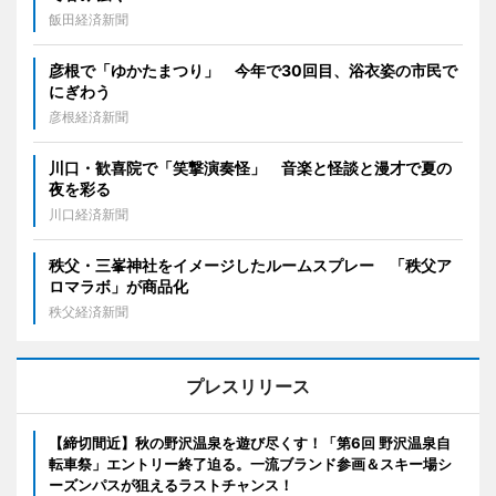
飯田経済新聞
彦根で「ゆかたまつり」 今年で30回目、浴衣姿の市民で
にぎわう
彦根経済新聞
川口・歓喜院で「笑撃演奏怪」 音楽と怪談と漫才で夏の
夜を彩る
川口経済新聞
秩父・三峯神社をイメージしたルームスプレー 「秩父ア
ロマラボ」が商品化
秩父経済新聞
プレスリリース
【締切間近】秋の野沢温泉を遊び尽くす！「第6回 野沢温泉自
転車祭」エントリー終了迫る。一流ブランド参画＆スキー場シ
ーズンパスが狙えるラストチャンス！