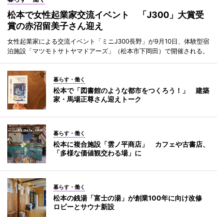
松本で女性起業家交流イベント 「J300」大賞受
賞の赤沼留美子さん迎え
女性起業家による交流イベント「ミニJ300長野」が9月10日、体験型宿
泊施設「マツモトサトヤマドアーズ」（松本市下岡田）で開催される。
暮らす・働く
松本で「図書館のような都市をつくろう！」 建築
家・馬場正尊さん迎えトーク
暮らす・働く
松本に複合施設「雲ノ平商店」 カフェや古書店、
「多様な価値観交わる場」に
暮らす・働く
松本の銭湯「富士の湯」が創業100年に向け改修
ロビーとサウナ新設