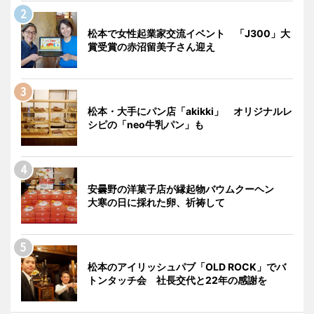
松本で女性起業家交流イベント 「J300」大
賞受賞の赤沼留美子さん迎え
松本・大手にパン店「akikki」 オリジナルレ
シピの「neo牛乳パン」も
安曇野の洋菓子店が縁起物バウムクーヘン
大寒の日に採れた卵、祈祷して
松本のアイリッシュパブ「OLD ROCK」でバ
トンタッチ会 社長交代と22年の感謝を