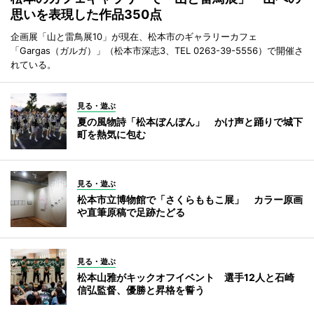
思いを表現した作品350点
企画展「山と雷鳥展10」が現在、松本市のギャラリーカフェ
「Gargas（ガルガ）」（松本市深志3、TEL 0263-39-5556）で開催さ
れている。
見る・遊ぶ
夏の風物詩「松本ぼんぼん」 かけ声と踊りで城下
町を熱気に包む
見る・遊ぶ
松本市立博物館で「さくらももこ展」 カラー原画
や直筆原稿で足跡たどる
見る・遊ぶ
松本山雅がキックオフイベント 選手12人と石崎
信弘監督、優勝と昇格を誓う