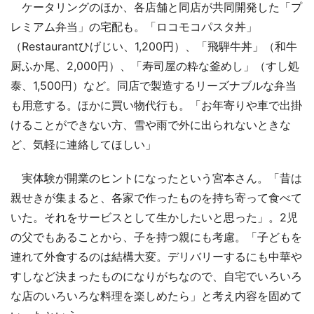
ケータリングのほか、各店舗と同店が共同開発した「プ
レミアム弁当」の宅配も。「ロコモコパスタ丼」
（Restaurantひげじい、1,200円）、「飛騨牛丼」（和牛
厨ふか尾、2,000円）、「寿司屋の粋な釜めし」（すし処
泰、1,500円）など。同店で製造するリーズナブルな弁当
も用意する。ほかに買い物代行も。「お年寄りや車で出掛
けることができない方、雪や雨で外に出られないときな
ど、気軽に連絡してほしい」
実体験が開業のヒントになったという宮本さん。「昔は
親せきが集まると、各家で作ったものを持ち寄って食べて
いた。それをサービスとして生かしたいと思った」。2児
の父でもあることから、子を持つ親にも考慮。「子どもを
連れて外食するのは結構大変。デリバリーするにも中華や
すしなど決まったものになりがちなので、自宅でいろいろ
な店のいろいろな料理を楽しめたら」と考え内容を固めて