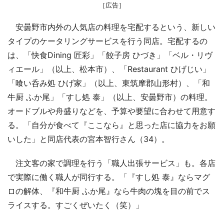
［広告］
安曇野市内外の人気店の料理を宅配するという、新しい
タイプのケータリングサービスを行う同店。宅配するの
は、「快食Dining 匠彩」「餃子房 ひづき」「ベル・リヴ
ィエール」（以上、松本市）、「Restaurant ひげじい」
「喰い呑み処 ひげ家」（以上、東筑摩郡山形村）、「和
牛厨 ふか尾」「すし処 泰」（以上、安曇野市）の料理。
オードブルや舟盛りなどを、予算や要望に合わせて用意す
る。「自分が食べて『ここなら』と思った店に協力をお願
いした」と同店代表の宮本智行さん（34）。
注文客の家で調理を行う「職人出張サービス」も。各店
で実際に働く職人が同行する。「『すし処 泰』ならマグ
ロの解体、『和牛厨 ふか尾』なら牛肉の塊を目の前でス
ライスする。すごくぜいたく（笑）」