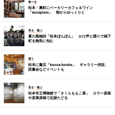
食べる
松本・裏町にベーカリーカフェ＆ワイン
「escapism」 朝からゆっくりと
見る・遊ぶ
夏の風物詩「松本ぼんぼん」 かけ声と踊りで城下
町を熱気に包む
買う
松本に書店「bocca books」 ギャラリー併設、
読書会などイベントも
見る・遊ぶ
松本市立博物館で「さくらももこ展」 カラー原画
や直筆原稿で足跡たどる