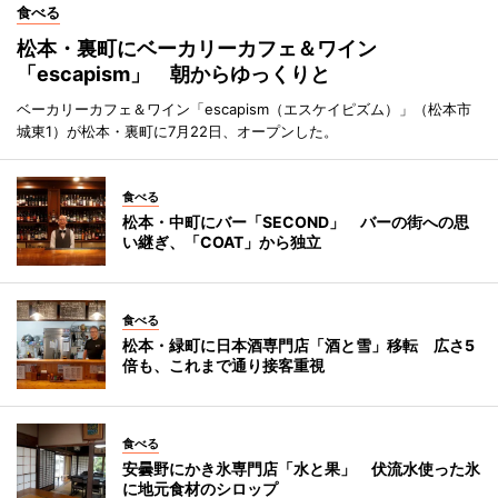
食べる
松本・裏町にベーカリーカフェ＆ワイン
「escapism」 朝からゆっくりと
ベーカリーカフェ＆ワイン「escapism（エスケイピズム）」（松本市
城東1）が松本・裏町に7月22日、オープンした。
食べる
松本・中町にバー「SECOND」 バーの街への思
い継ぎ、「COAT」から独立
食べる
松本・緑町に日本酒専門店「酒と雪」移転 広さ5
倍も、これまで通り接客重視
食べる
安曇野にかき氷専門店「水と果」 伏流水使った氷
に地元食材のシロップ